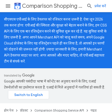
Comparison Shopping Service API
प्रवेश करें
सीएसएस एपीआई के लिए डेवलपर को रजिस्टर करना ज़रूरी है. ऐसा जून 2026
तक करना होगा. एपीआई की स्थिरता और सुरक्षा को बेहतर बनाने के लिए, हम CSS
API के लिए एक बार रजिस्ट्रेशन करने की सुविधा शुरू कर रहे हैं. यह सुविधा सभी के
लिए ज़रूरी है. अगर आपने Merchant API को चालू करते समय, अपने Google
Cloud प्रोजेक्ट के लिए यह रजिस्ट्रेशन पहले ही कर लिया है, तो आपको इन चरणों
को दोहराने की ज़रूरत नहीं होगी. ज़्यादा जानकारी के लिए, हमारी
Merchant
API डेवलपर साइट
पर जाएं. अगर आपको और मदद चाहिए, तो
एपीआई सहायता
टीम
से संपर्क करें.
Google आपकी पसंदीदा भाषा में कॉन्टेंट का अनुवाद करने के लिए, एआई
टेक्नोलॉजी का इस्तेमाल करता है. एआई से मिले अनुवादों में गलतियां हो सकती हैं.
होम पेज
प्रॉडक्ट
Comparison Shopping Service API
गाइड