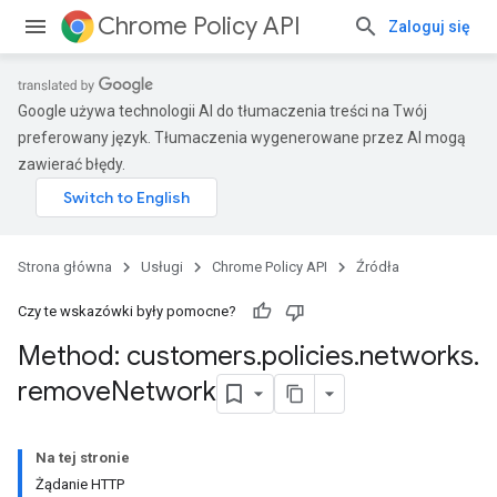
Chrome Policy API
Zaloguj się
Google używa technologii AI do tłumaczenia treści na Twój
preferowany język. Tłumaczenia wygenerowane przez AI mogą
zawierać błędy.
Strona główna
Usługi
Chrome Policy API
Źródła
Czy te wskazówki były pomocne?
Method: customers
.
policies
.
networks
.
remove
Network
Na tej stronie
Żądanie HTTP