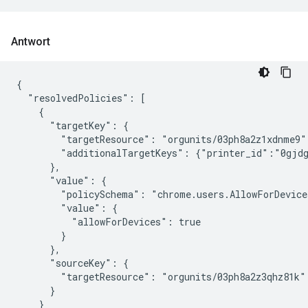
Antwort
{

  "resolvedPolicies": [

    {

      "targetKey": {

        "targetResource": "orgunits/03ph8a2z1xdnme9"

        "additionalTargetKeys": {"printer_id":"0gjdg
      },

      "value": {

        "policySchema": "chrome.users.AllowForDevices
        "value": {

          "allowForDevices": true

        }

      },

      "sourceKey": {

        "targetResource": "orgunits/03ph8a2z3qhz81k"

      }

    }
