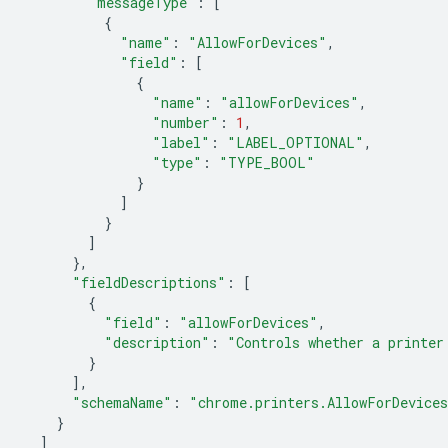
"messageType"
:
[
{
"name"
:
"AllowForDevices"
,
"field"
:
[
{
"name"
:
"allowForDevices"
,
"number"
:
1
,
"label"
:
"LABEL_OPTIONAL"
,
"type"
:
"TYPE_BOOL"
}
]
}
]
},
"fieldDescriptions"
:
[
{
"field"
:
"allowForDevices"
,
"description"
:
"Controls whether a printer
}
],
"schemaName"
:
"chrome.printers.AllowForDevice
}
]