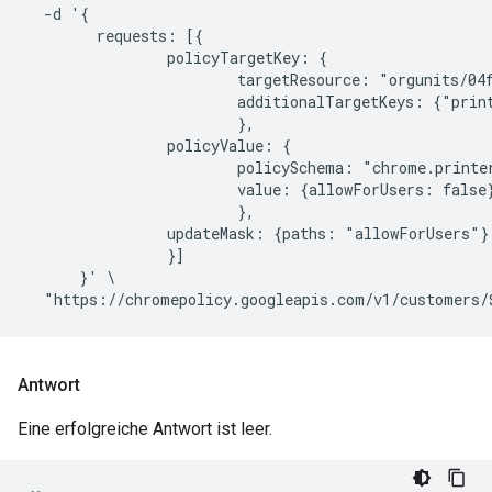
  -d '{

        requests: [{

                policyTargetKey: {

                        targetResource: "orgunits/04f
                        additionalTargetKeys: {"print
                        },

                policyValue: {

                        policySchema: "chrome.printer
                        value: {allowForUsers: false}
                        },

                updateMask: {paths: "allowForUsers"}

                }]

      }' \

Antwort
Eine erfolgreiche Antwort ist leer.