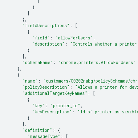
]
}
]
},
"fieldDescriptions"
:
[
{
"field"
:
"allowForUsers"
,
"description"
:
"Controls whether a printer
}
],
"schemaName"
:
"chrome.printers.AllowForUsers"
},
{
"name"
:
"customers/C0202nabg/policySchemas/chr
"policyDescription"
:
"Allows a printer for dev
"additionalTargetKeyNames"
:
[
{
"key"
:
"printer_id"
,
"keyDescription"
:
"Id of printer as visibl
}
],
"definition"
:
{
"messageType"
:
[