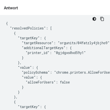
Antwort
{

  "resolvedPolicies": [

    {

      "targetKey": {

        "targetResource": "orgunits/04fatzly4jbjho9",
        "additionalTargetKeys": {

          "printer_id": "0gjdgxs0xd59y1"

        }

      },

      "value": {

        "policySchema": "chrome.printers.AllowForUser
        "value": {

          "allowForUsers": false

        }

      }

    },

    {

      "targetKey": {
