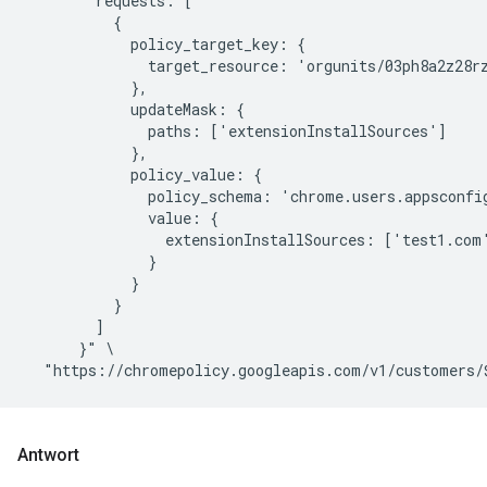
        requests: [

          {

            policy_target_key: {

              target_resource: 'orgunits/03ph8a2z28rz
            },

            updateMask: {

              paths: ['extensionInstallSources']

            },

            policy_value: {

              policy_schema: 'chrome.users.appsconfig
              value: {

                extensionInstallSources: ['test1.com
              }

            }

          }

        ]

      }" \

Antwort