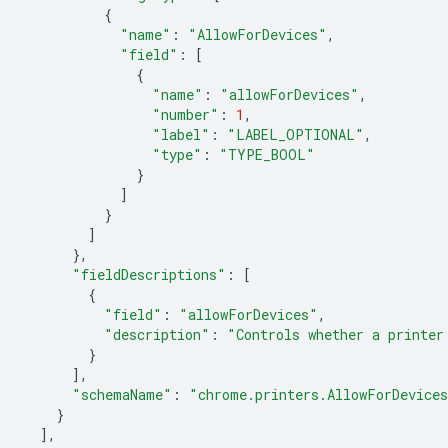
{
"name"
:
"AllowForDevices"
,
"field"
:
[
{
"name"
:
"allowForDevices"
,
"number"
:
1
,
"label"
:
"LABEL_OPTIONAL"
,
"type"
:
"TYPE_BOOL"
}
]
}
]
},
"fieldDescriptions"
:
[
{
"field"
:
"allowForDevices"
,
"description"
:
"Controls whether a printer
}
],
"schemaName"
:
"chrome.printers.AllowForDevice
}
],