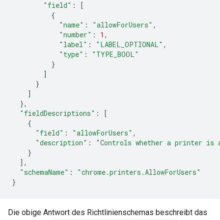
"field"
:
[
{
"name"
:
"allowForUsers"
,
"number"
:
1
,
"label"
:
"LABEL_OPTIONAL"
,
"type"
:
"TYPE_BOOL"
}
]
}
]
},
"fieldDescriptions"
:
[
{
"field"
:
"allowForUsers"
,
"description"
:
"Controls whether a printer is 
}
],
"schemaName"
:
"chrome.printers.AllowForUsers"
}
Die obige Antwort des Richtlinienschemas beschreibt das