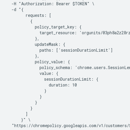
  -H "Authorization: Bearer $TOKEN" \

  -d "{

        requests: [

          {

            policy_target_key: {

              target_resource: 'orgunits/03ph8a2z28rz
            },

            updateMask: {

              paths: ['sessionDurationLimit']

            },

            policy_value: {

              policy_schema: 'chrome.users.SessionLen
              value: {

                sessionDurationLimit: {

                  duration: 10

                }

              }

            }

          }

        ]

      }" \
