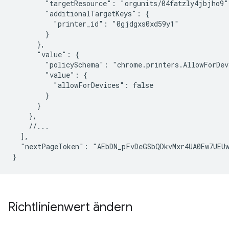
        "targetResource": "orgunits/04fatzly4jbjho9",
        "additionalTargetKeys": {

          "printer_id": "0gjdgxs0xd59y1"

        }

      },

      "value": {

        "policySchema": "chrome.printers.AllowForDevi
        "value": {

          "allowForDevices": false

        }

      }

    },

    //...

  ],

  "nextPageToken": "AEbDN_pFvDeGSbQDkvMxr4UA0Ew7UEU
Richtlinienwert ändern