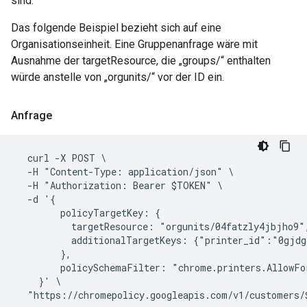
sind.
Das folgende Beispiel bezieht sich auf eine
Organisationseinheit. Eine Gruppenanfrage wäre mit
Ausnahme der targetResource, die „groups/“ enthalten
würde anstelle von „orgunits/“ vor der ID ein.
Anfrage
  curl -X POST \

  -H "Content-Type: application/json" \

  -H "Authorization: Bearer $TOKEN" \

  -d '{

        policyTargetKey: {

          targetResource: "orgunits/04fatzly4jbjho9",
          additionalTargetKeys: {"printer_id":"0gjdgx
        },

        policySchemaFilter: "chrome.printers.AllowFor
    }' \
