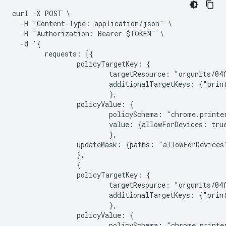
curl -X POST \

  -H "Content-Type: application/json" \

  -H "Authorization: Bearer $TOKEN" \

  -d '{

        requests: [{

                policyTargetKey: {

                        targetResource: "orgunits/04f
                        additionalTargetKeys: {"print
                        },

                policyValue: {

                        policySchema: "chrome.printer
                        value: {allowForDevices: true
                        },

                updateMask: {paths: "allowForDevices"
                },

                {

                policyTargetKey: {

                        targetResource: "orgunits/04f
                        additionalTargetKeys: {"print
                        },

                policyValue: {

                        policySchema: "chrome.printer