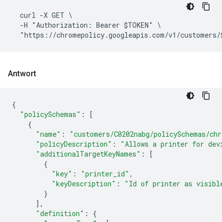
  curl -X GET \

  -H "Authorization: Bearer $TOKEN" \

Antwort
{
"policySchemas"
:
[
{
"name"
:
"customers/C0202nabg/policySchemas/chr
"policyDescription"
:
"Allows a printer for dev
"additionalTargetKeyNames"
:
[
{
"key"
:
"printer_id"
,
"keyDescription"
:
"Id of printer as visibl
}
],
"definition"
:
{