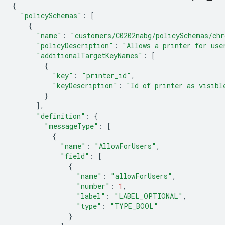
{
"policySchemas"
:
[
{
"name"
:
"customers/C0202nabg/policySchemas/chr
"policyDescription"
:
"Allows a printer for use
"additionalTargetKeyNames"
:
[
{
"key"
:
"printer_id"
,
"keyDescription"
:
"Id of printer as visibl
}
],
"definition"
:
{
"messageType"
:
[
{
"name"
:
"AllowForUsers"
,
"field"
:
[
{
"name"
:
"allowForUsers"
,
"number"
:
1
,
"label"
:
"LABEL_OPTIONAL"
,
"type"
:
"TYPE_BOOL"
}