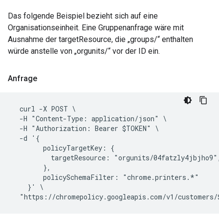
Das folgende Beispiel bezieht sich auf eine
Organisationseinheit. Eine Gruppenanfrage wäre mit
Ausnahme der targetResource, die „groups/“ enthalten
würde anstelle von „orgunits/“ vor der ID ein.
Anfrage
  curl -X POST \

  -H "Content-Type: application/json" \

  -H "Authorization: Bearer $TOKEN" \

  -d '{

        policyTargetKey: {

          targetResource: "orgunits/04fatzly4jbjho9",
        },

        policySchemaFilter: "chrome.printers.*"

    }' \
