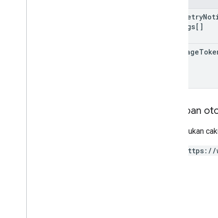
telemetry
Not
Configs[]
next
Page
Toke
Cakupan oto
Memerlukan caku
https://