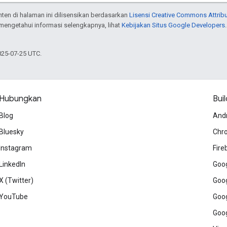
onten di halaman ini dilisensikan berdasarkan
Lisensi Creative Commons Attribu
 mengetahui informasi selengkapnya, lihat
Kebijakan Situs Google Developers
025-07-25 UTC.
Hubungkan
Buil
Blog
And
Bluesky
Chr
Instagram
Fire
LinkedIn
Goog
X (Twitter)
Goog
YouTube
Goog
Goog