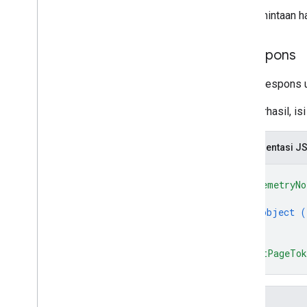
Isi permintaan h
Isi respons
Pesan respons un
Jika berhasil, i
Representasi J
{
"telemetryNo
{
object (
}
]
,
"nextPageTo
}
Kolom