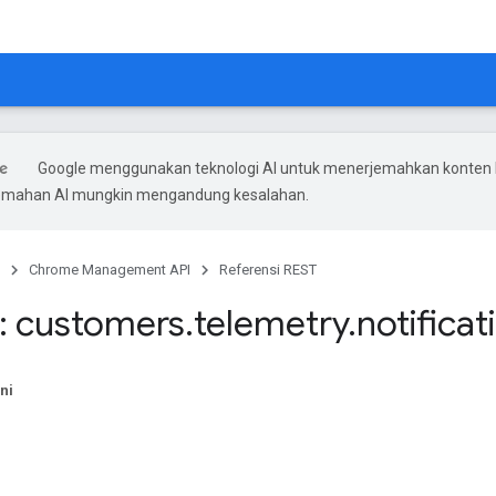
Google menggunakan teknologi AI untuk menerjemahkan konten
rjemahan AI mungkin mengandung kesalahan.
Chrome Management API
Referensi REST
: customers
.
telemetry
.
notificat
ni