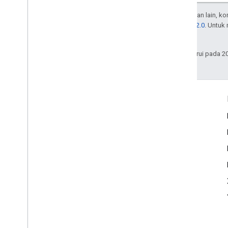
Kecuali dinyatakan lain, k
Lisensi Apache 2.0
. Untuk
afiliasinya.
Terakhir diperbarui pada 2
Interaksi
Google Developer Program
Google Developer Groups
Google Developer Experts
Accelerators
Google Cloud & NVIDIA