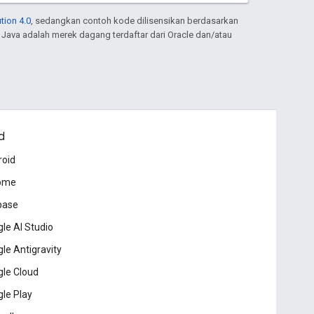
tion 4.0
, sedangkan contoh kode dilisensikan berdasarkan
. Java adalah merek dagang terdaftar dari Oracle dan/atau
d
roid
ome
base
le AI Studio
le Antigravity
le Cloud
le Play