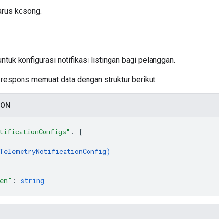
arus kosong.
tuk konfigurasi notifikasi listingan bagi pelanggan.
si respons memuat data dengan struktur berikut:
SON
tificationConfigs"
: 
[
TelemetryNotificationConfig
)
ken"
: 
string