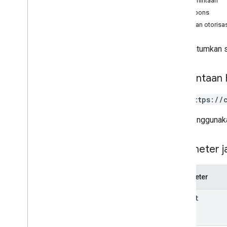
Isi permintaan
customers
.
connector
Configs
Isi respons
customers
.
enterprise
.
security
Insights
Cakupan otorisas
customers
.
profiles
customers
.
profiles
.
commands
Mencantumkan se
customer
.
reports
customer
.
telemetry
.
perangkat
Permintaan
customer
.
telemetry
.
events
customer
.
telemetry
.
notification
GET https://
Configs
Ringkasan
URL menggunaka
create
delete
Parameter ja
list
customer
.
telemetry
.
pengguna
customers
.
third
Party
Profile
Users
Parameter
operasi
parent
Types
App
Report