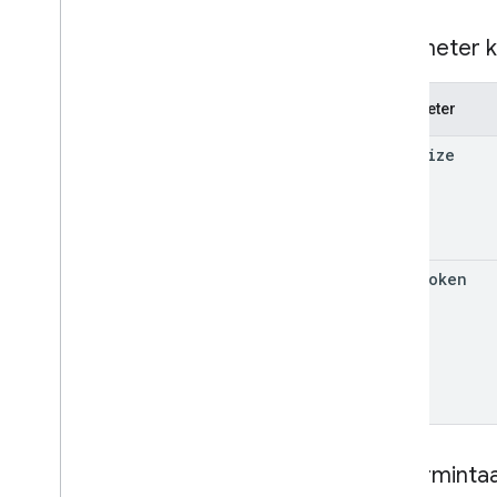
App
Type
Laporan
Status
Audio
Parameter k
Versi
Browser
Content
Transfers
Metric
Parameter
Content
Transfers
Summary
Event
Type
page
Size
Fixed
Time
Range
Https
Latensi
Routine
Data
Insights
Enablement
State
Laporan Bandwidth Jaringan
Status
Koneksi
Jaringan
page
Token
Laporan Periferal
Status
Telemetry
Application
Type
Url
Visits
Metric
Url
Visits
Summary
Laporan
Periferal Usb
Types
Isi perminta