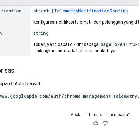
ification
object (
TelemetryNotificationConfig
)
Konfigurasi notifikasi telemetri dari pelanggan yang d
n
string
pageToken
Token, yang dapat dikirim sebagai
untuk 
dihilangkan, tidak ada halaman berikutnya.
risasi
pan OAuth berikut:
www.googleapis.com/auth/chrome.management.telemetry
Apakah informasi ini membantu?