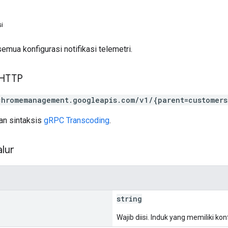
i
mua konfigurasi notifikasi telemetri.
 HTTP
chromemanagement.googleapis.com/v1/{parent=customers
n sintaksis
gRPC Transcoding
.
lur
string
Wajib diisi. Induk yang memiliki konf