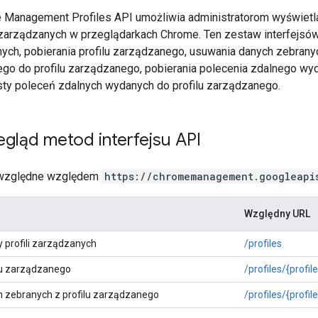
e Management Profiles API umożliwia administratorom wyświetl
i zarządzanych w przeglądarkach Chrome. Ten zestaw interfejsów
anych, pobierania profilu zarządzanego, usuwania danych zebran
ego do profilu zarządzanego, pobierania polecenia zdalnego wy
isty poleceń zdalnych wydanych do profilu zarządzanego.
egląd metod interfejsu API
 względne względem
https://chromemanagement.googleapi
Względny URL
y profili zarządzanych
/profiles
lu zarządzanego
/profiles/{profi
 zebranych z profilu zarządzanego
/profiles/{profi