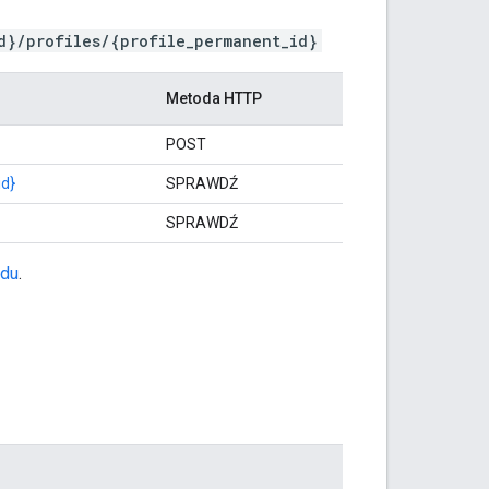
d}/profiles/{profile_permanent_id}
Metoda HTTP
POST
d}
SPRAWDŹ
SPRAWDŹ
odu
.