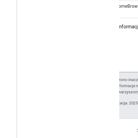
ListChromeBrow
Więcej informac
O ile nie stwierdzono inacze
Szczegółowe informacje n
podmiotów stowarzyszon
Ostatnia aktualizacja: 202
Komunikacja