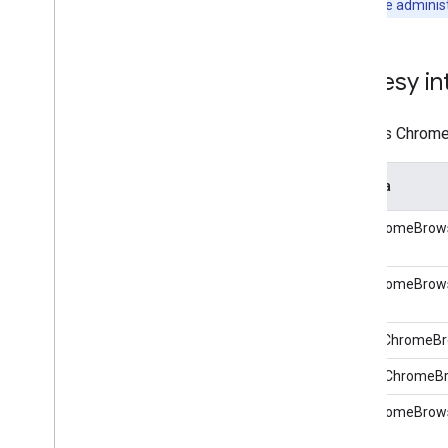
Uwaga:
role adminis
Zakresy in
Interfejs Chrom
Metoda
ListChromeBrows
GetChromeBrows
DeleteChromeBr
CreateChromeB
GetChromeBrow