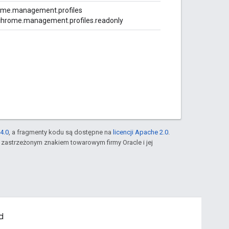
ome.management.profiles
chrome.management.profiles.readonly
4.0
, a fragmenty kodu są dostępne na
licencji Apache 2.0
.
st zastrzeżonym znakiem towarowym firmy Oracle i jej
d