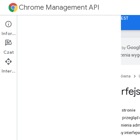
Chrome Management API
Strona główna
Przewodniki
Dokumentacja REST
Informacje
Czat
Tłumaczenia wyge
Rozpocznij
Interfejs API
Strona główna
Reports API
Przegląd
Interfe
Przykładowe fragmenty kodu
Interfejs API szczegółów aplikacji
Na tej stronie
Przegląd
Szybki przegląd 
Przykładowe fragmenty kodu
Uprawnienia admi
Zakresy interfejs
Interfejs telemetryczny