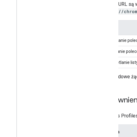
Adresy URL są 
https://chro
Certificate Provisioning API
Przegląd
Przykładowe fragmenty kodu
Opis
Wydawanie polec
Security Insights API
Przegląd
Pobieranie pole
Przykładowe fragmenty kodu
Wyświetlanie lis
Connectors API
Przykładowe żą
Przegląd
Przykładowe fragmenty kodu
Uprawnien
Interfejs Profil
Metoda