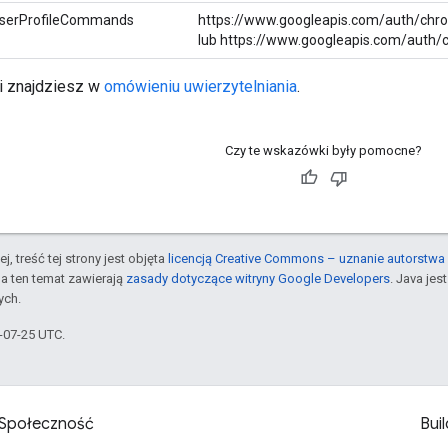
serProfileCommands
https://www.googleapis.com/auth/chr
lub https://www.googleapis.com/auth/
ji znajdziesz w
omówieniu uwierzytelniania
.
Czy te wskazówki były pomocne?
j, treść tej strony jest objęta
licencją Creative Commons – uznanie autorstwa 
a ten temat zawierają
zasady dotyczące witryny Google Developers
. Java je
ych.
5-07-25 UTC.
Społeczność
Buil