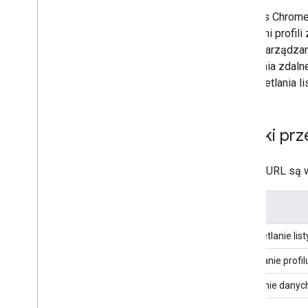
Przegląd
Interfejs Chrom
Przykładowe fragmenty kodu
zdalnymi profil
profili zarządz
Interfejs Chrome Browsers API
polecenia zdaln
Przegląd
i wyświetlania l
Przykładowe fragmenty kodu
Enrollment Tokens API
Szybki prz
Przegląd
Przykładowe fragmenty kodu
Adresy URL są
Profiles API
Opis
Przegląd
Przykładowe fragmenty kodu
Wyświetlanie list
Interfejs API użytkowników profili
Pobieranie profi
innych firm
Usuwanie danych
Przegląd
Przykładowe fragmenty kodu