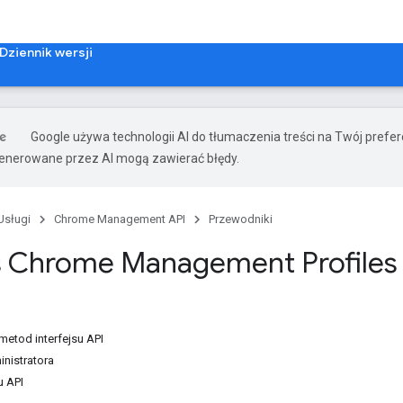
Dziennik wersji
Google używa technologii AI do tłumaczenia treści na Twój prefe
nerowane przez AI mogą zawierać błędy.
Usługi
Chrome Management API
Przewodniki
js Chrome Management Profiles
metod interfejsu API
nistratora
u API