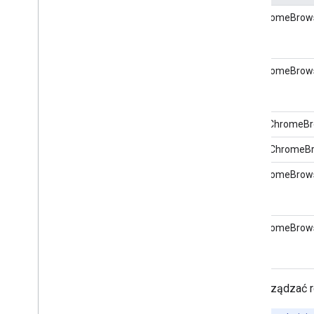
ListChromeBrows
GetChromeBrows
DeleteChromeBr
CreateChromeB
GetChromeBrow
ListChromeBrow
Aby zarządzać ro