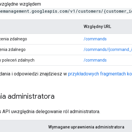
względne względem
memanagement.googleapis.com/v1/customers/{customer_i
Względny URL
enia zdalnego
/commands
cenia zdalnego
/commands/{command_i
ty poleceń zdalnych
/commands
dania i odpowiedzi znajdziesz w
przykładowych fragmentach k
ia administratora
es API uwzględnia delegowanie ról administratora.
Wymagane uprawnienia administratora