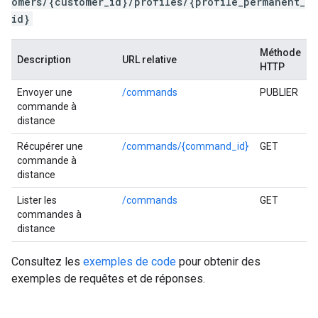
omers/{customer_id}/profiles/{profile_permanent_
id}
Méthode
Description
URL relative
HTTP
Envoyer une
/commands
PUBLIER
commande à
distance
Récupérer une
/commands/{command_id}
GET
commande à
distance
Lister les
/commands
GET
commandes à
distance
Consultez les
exemples de code
pour obtenir des
exemples de requêtes et de réponses.