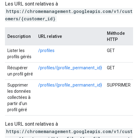
Les URL sont relatives à
https://chromemanagement.googleapis.com/v1/cust
omers/{customer_id}
Méthode
Description
URL relative
HTTP
Lister les
/profiles
GET
profils gérés
Récupérer
/profiles/{profile_permanent_id}
GET
un profil géré
Supprimer
/profiles/{profile_permanent_id}
SUPPRIMER
les données
collectées à
partir d'un
profil géré
Les URL sont relatives à
https://chromemanagement.googleapis.com/v1/cust