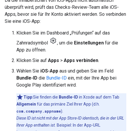
Da die Inhaberschaft von iOS-Apps nicht automatisch
überprüft wird, prüft das Checks-Review-Team alle iOS-
Apps, bevor sie für Ihr Konto aktiviert werden. So verbinden
Sie eine iOS-App:
Klicken Sie im Dashboard „Prüfungen“ auf das
Zahnradsymbol
, um die
Einstellungen
für die
App zu öffnen.
Klicken Sie auf
Apps
>
Apps verbinden
.
Wählen Sie
iOS-App
aus und geben Sie im Feld
Bundle-ID
die
Bundle-ID
ein, mit der Ihre App bei
Google Play identifiziert wird.
Tipp
:Sie finden die
Bundle-ID
in Xcode auf dem Tab
Allgemein
für das primäre Ziel Ihrer App (d.h.
com.company.appname
).
Diese ID ist nicht mit der App Store-ID identisch, die in der URL
Ihrer App enthalten ist.
Beispiel: In der App-URL