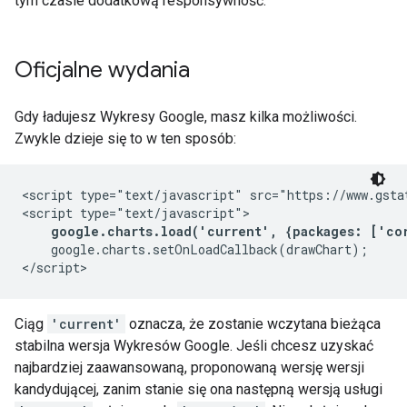
tym czasie dodatkową responsywność.
Oficjalne wydania
Gdy ładujesz Wykresy Google, masz kilka możliwości.
Zwykle dzieje się to w ten sposób:
<script type="text/javascript" src="https://www.gstat
<script type="text/javascript">

google.charts.load('current', {packages: ['co
    google.charts.setOnLoadCallback(drawChart);

Ciąg
'current'
oznacza, że zostanie wczytana bieżąca
stabilna wersja Wykresów Google. Jeśli chcesz uzyskać
najbardziej zaawansowaną, proponowaną wersję wersji
kandydującej, zanim stanie się ona następną wersją usługi