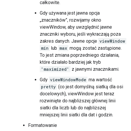
całkowite.
Gdy używana jest jawna opcja
„znaczników”, rozwijamy okno
viewWindow, aby uwzględnić jawne
znaczniki wyboru, jeśli wykraczają poza
zakres danych. Jawne opcje
viewWindow
min
lub
max
mogą zostać zastąpione.
To jest zmiana poprzedniego działania,
które działało bardziej jak tryb
'maximized'
z jawnymi znacznikami.
Gdy
viewWindowMode
ma wartość
pretty
(co jest domyślną siatką dla osi
docelowych), viewWindow jest teraz
rozwinięte do najbliższej głównej linii
siatki dla liczb lub do najbliższej
mniejszej linii siatki dla dat i godzin.
Formatowanie