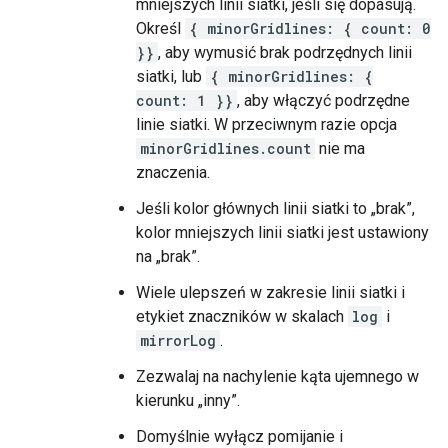
mniejszych linii siatki, jeśli się dopasują.
Określ
{ minorGridlines: { count: 0
}}
, aby wymusić brak podrzędnych linii
siatki, lub
{ minorGridlines: {
count: 1 }}
, aby włączyć podrzędne
linie siatki. W przeciwnym razie opcja
minorGridlines.count
nie ma
znaczenia.
Jeśli kolor głównych linii siatki to „brak”,
kolor mniejszych linii siatki jest ustawiony
na „brak”.
Wiele ulepszeń w zakresie linii siatki i
etykiet znaczników w skalach
log
i
mirrorLog
.
Zezwalaj na nachylenie kąta ujemnego w
kierunku „inny”.
Domyślnie wyłącz pomijanie i