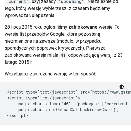
'current'
, użyj zasady
'upcoming'
. Niezależnie od
tego, którą wersję wybierzesz, z czasem będziemy
wprowadzać ulepszenia.
28 lipca 2015 roku ogłosiliśmy
zablokowane
wersje. To
wersje list przebojów Google, które pozostaną
niezmienione na zawsze (modulo, w przypadku
sporadycznych poprawek krytycznych). Pierwsza
zablokowana wersja miała
41
odpowiadającą wersji z 23
lutego 2015 r.
Wczytujesz zamrożoną wersję w ten sposób:
<script type="text/javascript" src="https://www.gstat
<script type="text/javascript">

    google.charts.load(
'46'
, {packages: ['corechart'
    google.charts.setOnLoadCallback(drawChart);
