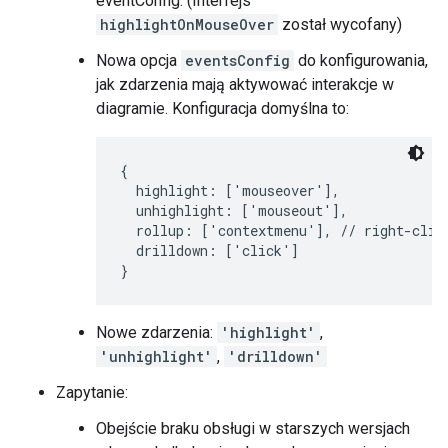
eventConfig. (Interfejs
highlightOnMouseOver
został wycofany)
Nowa opcja
eventsConfig
do konfigurowania,
jak zdarzenia mają aktywować interakcje w
diagramie. Konfiguracja domyślna to:
{

  highlight: ['mouseover'],

  unhighlight: ['mouseout'],

  rollup: ['contextmenu'], // right-click
  drilldown: ['click']

}
Nowe zdarzenia:
'highlight'
,
'unhighlight'
,
'drilldown'
Zapytanie:
Obejście braku obsługi w starszych wersjach