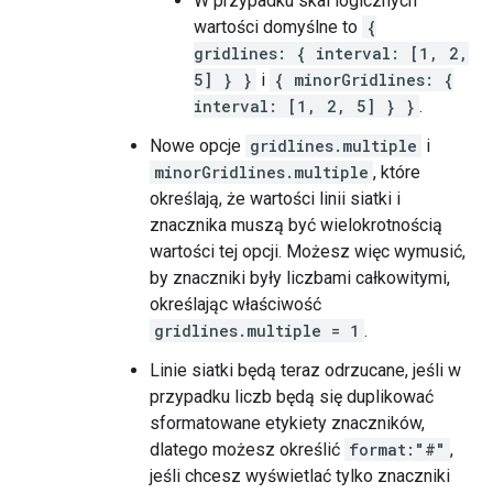
W przypadku skal logicznych
wartości domyślne to
{
gridlines: { interval: [1, 2,
5] } }
i
{ minorGridlines: {
interval: [1, 2, 5] } }
.
Nowe opcje
gridlines.multiple
i
minorGridlines.multiple
, które
określają, że wartości linii siatki i
znacznika muszą być wielokrotnością
wartości tej opcji. Możesz więc wymusić,
by znaczniki były liczbami całkowitymi,
określając właściwość
gridlines.multiple = 1
.
Linie siatki będą teraz odrzucane, jeśli w
przypadku liczb będą się duplikować
sformatowane etykiety znaczników,
dlatego możesz określić
format:"#"
,
jeśli chcesz wyświetlać tylko znaczniki