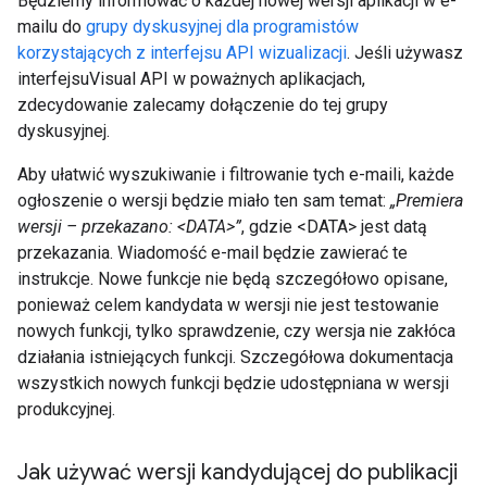
Będziemy informować o każdej nowej wersji aplikacji w e-
mailu do
grupy dyskusyjnej dla programistów
korzystających z interfejsu API wizualizacji
. Jeśli używasz
interfejsuVisual API w poważnych aplikacjach,
zdecydowanie zalecamy dołączenie do tej grupy
dyskusyjnej.
Aby ułatwić wyszukiwanie i filtrowanie tych e-maili, każde
ogłoszenie o wersji będzie miało ten sam temat:
„Premiera
wersji – przekazano: <DATA>”
, gdzie <DATA> jest datą
przekazania. Wiadomość e-mail będzie zawierać te
instrukcje. Nowe funkcje nie będą szczegółowo opisane,
ponieważ celem kandydata w wersji nie jest testowanie
nowych funkcji, tylko sprawdzenie, czy wersja nie zakłóca
działania istniejących funkcji. Szczegółowa dokumentacja
wszystkich nowych funkcji będzie udostępniana w wersji
produkcyjnej.
Jak używać wersji kandydującej do publikacji