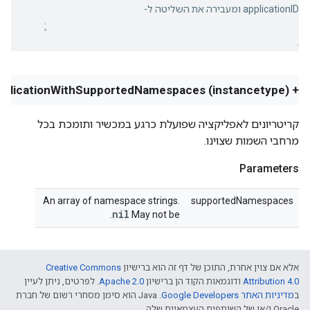
applicationID ומעבירה את השליטה ל-
criteriaForRunningApplicationWithSupportedNamespaces:
.
+ (instancetype) criteriaForRunningApplicationWithSupportedNamespaces:
קריטריונים לאפליקציה שפועלת כרגע במכשיר ותומכת בכל
מרחבי השמות שצוינו.
Parameters
An array of namespace strings.
supportedNamespaces
nil
.
May not be
אלא אם צוין אחרת, התוכן של דף זה הוא ברישיון
Creative Commons
Attribution 4.0
ודוגמאות הקוד הן ברישיון
Apache 2.0
. לפרטים, ניתן לעיין
ב
מדיניות האתר Google Developers‏
.‏ Java הוא סימן מסחרי רשום של חברת
Oracle ו/או של השותפים העצמאיים שלה.