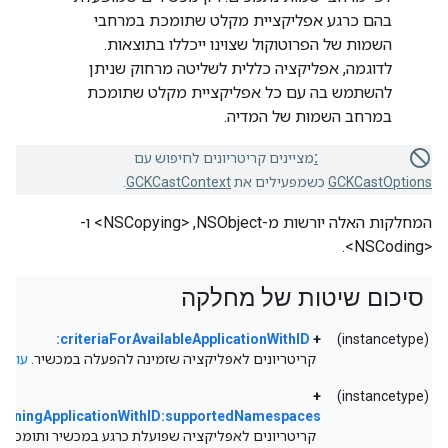
בהם כרגע אפליקציית מקלט שתומכת במרחבי
השמות של הפרוטוקול שצוינו ייכללו בתוצאות.
לדוגמה, אפליקציה כללית לשליטה מרחוק שניתן
להשתמש בה עם כל אפליקציית מקלט שתומכת
במרחב השמות של המדיה.
Deprecated:
מציינים קריטריונים לחיפוש עם
GCKCastOptions
כשמפעילים את
GCKCastContext
.
המחלקות האלה יורשות מ-NSObject,‏ <NSCopying> ו-
<NSCoding>.
סיכום שיטות של מחלקה
criteriaForAvailableApplicationWithID:
+
(instancetype)
קריטריונים לאפליקציה שזמינה להפעלה במכשיר.
עוד...
+
(instancetype)
RunningApplicationWithID:supportedNamespaces:
קריטריונים לאפליקציה שפועלת כרגע במכשיר ותומכת 