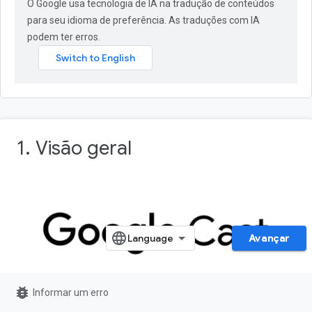
O Google usa tecnologia de IA na tradução de conteúdos
para seu idioma de preferência. As traduções com IA
podem ter erros.
1. Visão geral
Avançar
bug_report
Informar um erro
Este codelab ensinará você a modificar um app de vídeo iOS