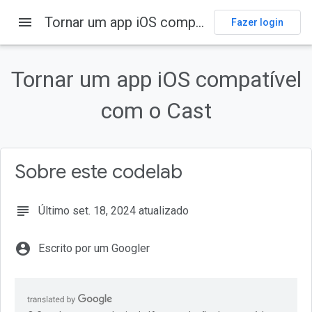
menu
Tornar um app iOS compatível com o Cast
Página inicial
Produtos
Cast
Codelabs
Fazer login
Nesta página
1. Visão geral
Tornar um app iOS compatível
O que é o Google Cast?
com o Cast
O que vamos criar?
O que você vai aprender
O que é necessário
Sobre este codelab
subject
Último set. 18, 2024 atualizado
account_circle
Escrito por um Googler