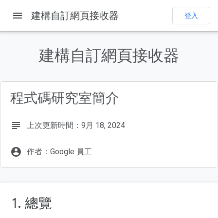
menu
建構自訂網頁接收器
首頁
產品
Cast
程式碼研究室
登入
這個頁面中的內容
1. 總覽
建構自訂網頁接收器
什麼是 Google Cast？
我們要建構什麼內容？
課程內容
程式碼研究室簡介
軟硬體需求
subject
上次更新時間：9月 18, 2024
account_circle
作者：Google 員工
1. 總覽