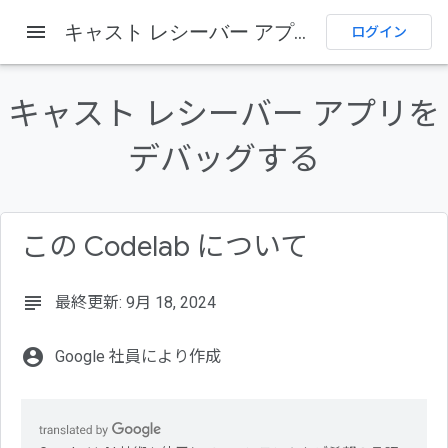
menu
キャスト レシーバー アプリをデバッグする
ホーム
プロダクト
Cast
Codelab
ログイン
このページの内容
1. 概要
キャスト レシーバー アプリを
Google Cast とは
デバッグする
達成目標
学習内容
必要なもの
この Codelab について
subject
最終更新: 9月 18, 2024
account_circle
Google 社員により作成