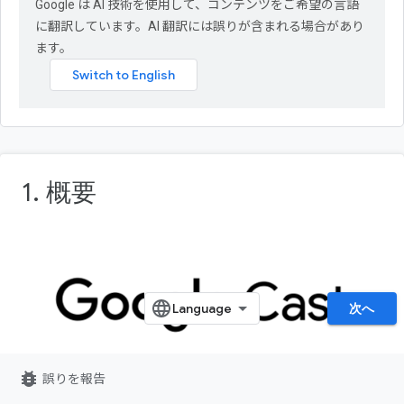
Google は AI 技術を使用して、コンテンツをご希望の言語
に翻訳しています。AI 翻訳には誤りが含まれる場合があり
ます。
1. 概要
次へ
bug_report
誤りを報告
この Codelab では、既存のカスタム ウェブ レシーバー アプリ