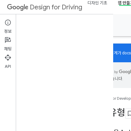
디자인 기초
앱 만들
Design for Driving
앱 만들기
정보
채팅
주행용 설계가
docs
API
정보
을 수 있습니다.
앱 유형
개요
커뮤니케이션 앱
Google for Develop
미디어 앱
내비게이션 앱
앱 유형
기타 운전 관련 앱
주차 및 승객용 앱
날씨 앱