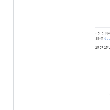
달리 명시되지 않는 한 이 
여됩니다. 자세한 내용은
Goo
최종 업데이트: 2025-07-25(
주행용 설계
새로운 기능
레이아웃 라벨
필수, 해야 하는 & 5월