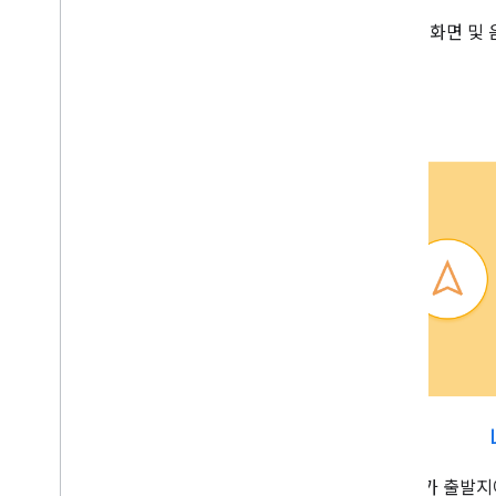
UX 요구사항
자동차 화면 및 
개요
앱의 경우(MUST)
,
SHOULD(
SHOULD)
,
MAY(
MAY)
미디어 앱 요구사항
템플릿 형식 앱 요구사항
사용자가 출발지에