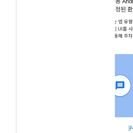
자동차용 And
맞춤설정된 환
설계 프로세스
개요
개발자는 앱 유형
템플릿으로 앱 빌드
최적화된 UI를 
미디어 앱 만들기
세스를 통해 주차
주차된 앱 적응
샘플 흐름
개요
권한 및 로그인
탐색
기타 일반적인 시나리오
템플릿
개요
템플릿 구성요소
템플릿 유형