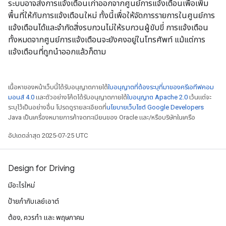
ระบบอาจส่งการแจ้งเตือนเก่าออกจากศูนย์การแจ้งเตือนเพื่อเพิ่ม
พื้นที่ให้กับการแจ้งเตือนใหม่ ทั้งนี้เพื่อให้จัดการรายการในศูนย์การ
แจ้งเตือนได้และจำกัดสิ่งรบกวนไม่ให้รบกวนผู้ขับขี่ การแจ้งเตือน
ทั้งหมดจากศูนย์การแจ้งเตือนจะยังคงอยู่ในโทรศัพท์ แม้แต่การ
แจ้งเตือนที่ถูกนำออกแล้วก็ตาม
เนื้อหาของหน้าเว็บนี้ได้รับอนุญาตภายใต้
ใบอนุญาตที่ต้องระบุที่มาของครีเอทีฟคอม
มอนส์ 4.0
และตัวอย่างโค้ดได้รับอนุญาตภายใต้
ใบอนุญาต Apache 2.0
เว้นแต่จะ
ระบุไว้เป็นอย่างอื่น โปรดดูรายละเอียดที่
นโยบายเว็บไซต์ Google Developers
Java เป็นเครื่องหมายการค้าจดทะเบียนของ Oracle และ/หรือบริษัทในเครือ
อัปเดตล่าสุด 2025-07-25 UTC
Design for Driving
มีอะไรใหม่
ป้ายกํากับเลย์เอาต์
ต้อง, ควรทำ และ พฤษภาคม