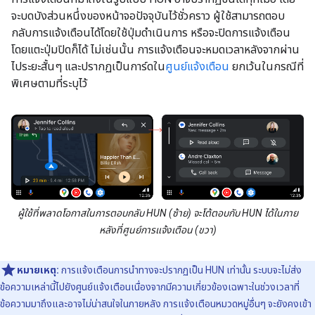
จะบดบังส่วนหนึ่งของหน้าจอปัจจุบันไว้ชั่วคราว ผู้ใช้สามารถตอบ
กลับการแจ้งเตือนได้โดยใช้ปุ่มดำเนินการ หรือจะปิดการแจ้งเตือน
โดยแตะปุ่มปิดก็ได้ ไม่เช่นนั้น การแจ้งเตือนจะหมดเวลาหลังจากผ่าน
ไประยะสั้นๆ และปรากฏเป็นการ์ดใน
ศูนย์แจ้งเตือน
ยกเว้นในกรณีที่
พิเศษตามที่ระบุไว้
ผู้ใช้ที่พลาดโอกาสในการตอบกลับ HUN (ซ้าย) จะโต้ตอบกับ HUN ได้ในภาย
หลังที่ศูนย์การแจ้งเตือน (ขวา)
หมายเหตุ:
การแจ้งเตือนการนำทางจะปรากฏเป็น HUN เท่านั้น ระบบจะไม่ส่ง
ข้อความเหล่านี้ไปยังศูนย์แจ้งเตือนเนื่องจากมีความเกี่ยวข้องเฉพาะในช่วงเวลาที่
ข้อความมาถึงและอาจไม่น่าสนใจในภายหลัง การแจ้งเตือนหมวดหมู่อื่นๆ จะยังคงเข้า