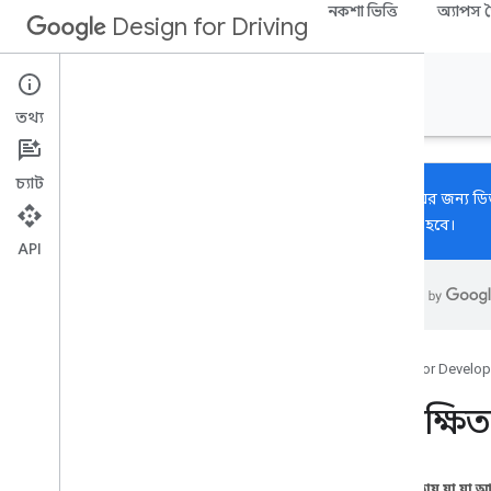
নকশা ভিত্তি
অ্যাপস 
Design for Driving
অ্যান্ড্রয়েড অটো
তথ্য
চ্যাট
ড্রাইভিংয়ের জন্য 
প্রকাশিত হবে।
API
সম্পর্কিত
সিস্টেম অভিজ্ঞতা
সিস্টেম UI ওভারভিউ
,
সিস্টেম UI ওভারভিউ
ন্যাভিগেশন বার
Google for Develop
উপাদানের স্থান
অ্যাপ লঞ্চার
সংরক্ষিত 
বিজ্ঞপ্তি
স্ট্যাটাস বার
এই পৃষ্ঠায় যা যা 