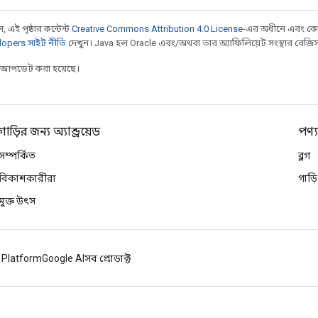
 এই পৃষ্ঠার কন্টেন্ট
Creative Commons Attribution 4.0 License
-এর অধীনে এবং কো
opers সাইট নীতি
দেখুন। Java হল Oracle এবং/অথবা তার অ্যাফিলিয়েট সংস্থার রেজিস্টার
র আপডেট করা হয়েছে।
গাড়ির জন্য অ্যান্ড্রয়েড
পণ্
সম্পর্কিত
ব্লগ
বিকাশকারীরা
গাড়
মুক্ত উৎস
 Platform
Google AI
সব প্রোডাক্ট