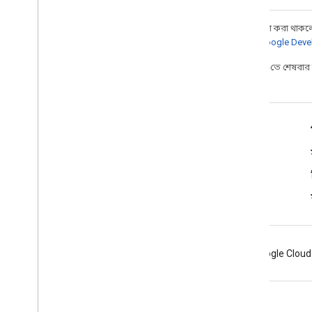
অন্য কিছু উল্লেখ না করা থাকলে,
আরও জানতে,
Google Devel
2025-07-24 UTC-তে শেষবা
ড্রাইভিং জন্য ডিজাইন
নতুন কি
লেআউট লেবেল
অবশ্যই, উচিত এবং মে
Android
Chrome
Firebase
Google Cloud
শর্তাবলী
গোপনীয়তা
Manage cookies