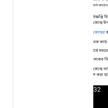
অ্যাপ অভিজ্ঞতা
একটি বার্তা কার্ডের
ওভারভিউ
আগত বিজ্ঞপ্তি হিস
ইনপুট পদ্ধতি
বিজ্ঞপ্তি কেন্দ্
মিডিয়া অ্যাপস
মেসেজিং অ্যাপস
বিজ্ঞপ্তি কেন্দ্রের
ব
ওভারভিউ
ইনকামিং বার্তা
পৃথক কার্ড 
সংরক্ষিত বার্তা
শীর্ষে সবচ
চালকের বিভ
বিজ্ঞপ্তি কেন্দ্র
থেকে পুশ করা হতে