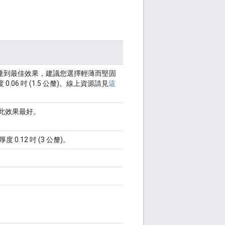
為達到最佳效果，建議您選擇輕薄而堅固
0.06 吋 (1.5 公釐)。線上資源請見
這
此效果最好。
度 0.12 吋 (3 公釐)。