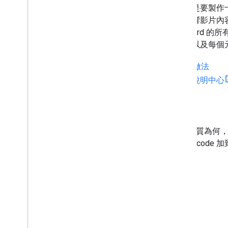
無論您是要製作十百
都會影響影片內容
Cardboar
指南，以及每個
最佳做法
製造商說明中心
檢視器模板製作工具
無論 VR 觀影盒的尺寸、形狀或材質為
生器定義裝置的主要參數。將 QR code 加
器狀況進行調整。
觀眾設定檔產生器
自己動手做