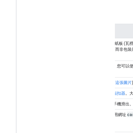
參考資料
1.
建議使用
E Flute
的瓦解紙板 (
Cardboard
的紙板 (如堅固的鞋盒，而非包裝用紙箱)
裡
和
這裡
。
2. 特效鏡
這是最需要留意的部分。您可以使
頭
3. 磁鐵
一個霓虹氧量磁鐵 (例如
這張圖片
4. 魔鬼氈
兩條
一般黏扣式黏扣式黏扣器
。大
5. 橡皮筋
一個
橡膠錶帶
，可避免手機滑出。長度
ca
6. NFC 標
準備一張
NFC 標記
，使用網址
記 (可選
用)