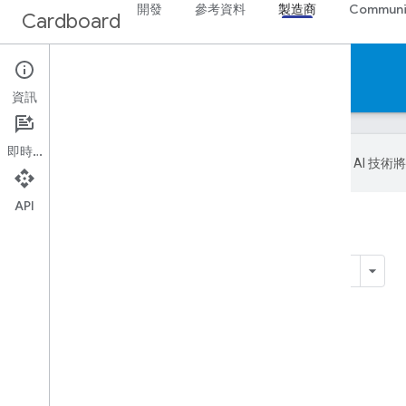
開發
參考資料
製造商
Communi
Cardboard
製造商
資訊
即時通訊
Google 會運用 A
API
首頁
產品
Cardboard
製造商
換您試試看
這個頁面中的內容
讓我們開始建構
製作範本
最佳做法
檢視器模板製作工具