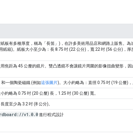
瓦楞紙板有多種厚度，稱為「長笛」)，在許多美術用品店和網路上販售。
。紙板大小至少為：長 8.75 吋 (22 公分)，寬 22 吋 (56 公分)，厚度 
用焦距為 45 公釐的鏡片。雙凸透鏡不會讓鏡片周圍的影像扭曲變形，因
) 和一個陶瓷磁鐵 (例如
這張圖片
)。大小約略為：直徑 0.75 吋 (19 公釐)，厚
小約略為 0.75 吋 (20 公釐) 長，1.25 吋 (30 公釐) 寬。
至少為 3.2 吋 (8 公分)。
rdboard:
/
/
v1
.
0
.
0
進行程式設計