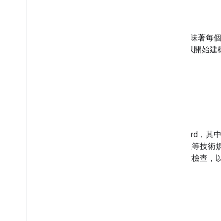
自己動手做
打造獨特個人風格
如果有人要使用 Cardboard，這意味著每個
觀影盒的規格是開放原始碼 就可以開始建
讓我們開始建構
製作範本
製造商套件已更新為新的 Cardboard
個套件包含鏡頭、導電條、模切線等技術
中甚至包含品質保證、第一篇文章檢查，
下載工具包
最佳做法