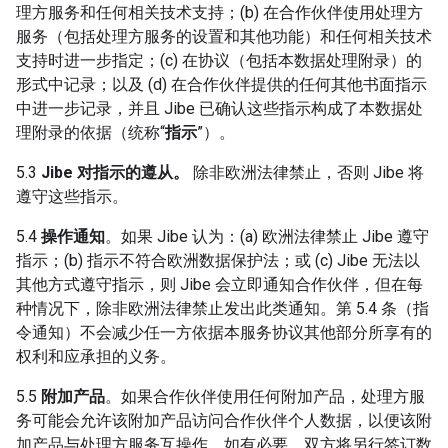
理方服务和任何相关技术支持；(b) 在合作伙伴使用处理方
服务（包括处理方服务的设置和其他功能）和任何相关技术
支持时进一步指定；(c) 在协议（包括本数据处理附录）的
形式中记录；以及 (d) 在合作伙伴提供的任何其他书面指示
中进一步记录，并且 Jibe 已确认这些指示构成了本数据处
理附录的依据（统称“
指示
”）。
5.3
Jibe 对指示的遵从。
除非欧洲法律禁止，否则 Jibe 将
遵守这些指示。
5.4
操作通知
。如果 Jibe 认为：(a) 欧洲法律禁止 Jibe 遵守
指示；(b) 指示不符合欧洲数据保护法；或 (c) Jibe 无法以
其他方式遵守指示，则 Jibe 会立即通知合作伙伴，但在每
种情况下，除非欧洲法律禁止发出此类通知。第 5.4 条（指
令通知）不会减少任一方依据本服务协议其他部分所享有的
权利和应承担的义务。
5.5
附加产品
。如果合作伙伴使用任何附加产品，处理方服
务可能会允许该附加产品访问合作伙伴个人数据，以便该附
加产品与处理方服务互操作。如有必要，双方将另行签订数