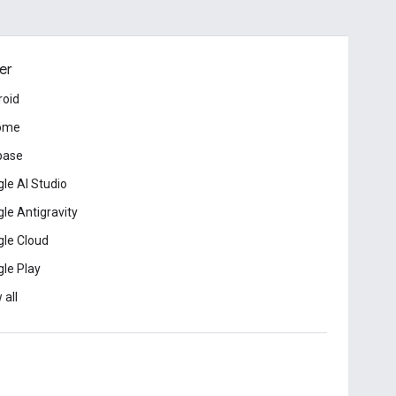
er
roid
ome
base
le AI Studio
le Antigravity
le Cloud
le Play
 all