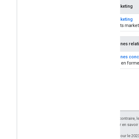
Kit marketing
Kit marketing
Supports marketi
Consignes relat
Consignes conce
Mettez en forme v
Sauf indication contraire, 
Apache 2.0
. Pour en savoir
Dernière mise à jour le 202