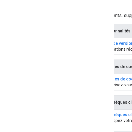
Documents, supp
Fonctionnalités 
Notes de versio
Modifications ré
Exemples de co
Exemples de co
Familiarisez-vou
Bibliothèques cl
Bibliothèques cl
Développez votre 