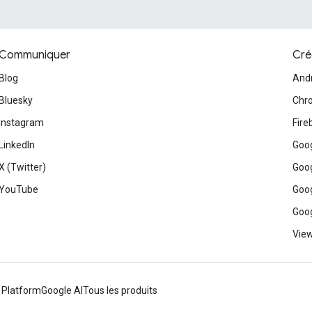
Communiquer
Cré
Blog
And
Bluesky
Chr
Instagram
Fire
LinkedIn
Goog
X (Twitter)
Goog
YouTube
Goog
Goog
View
 Platform
Google AI
Tous les produits