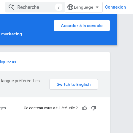
/
Connexion
Accéder à la console
t marketing
liquez ici
.
e langue préférée. Les
ges
Ce contenu vous a-t-il été utile ?