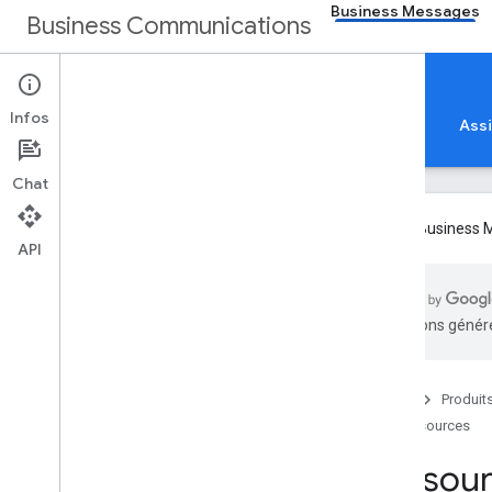
Business Messages
Business Communications
Business Messages
Infos
Accueil
Guides
Formations
Référence
Ass
Chat
Google Business Me
API
Ressources
Toutes les ressources
traductions généré
Accueil
Produit
Ressources
Ressou