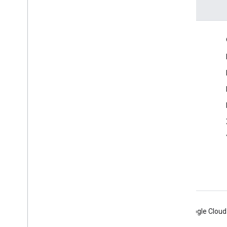
Échanger
Google Developer Program
Google Developer Groups
Google Developer Experts
Accelerators
Google Cloud & NVIDIA
Android
Chrome
Firebase
Google Cloud