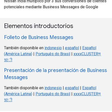
Nissan India multiplicó por 3 sus conversiones de clientes
potenciales mediante Business Messages de Google
Elementos introductorios
Folleto de Business Messages
También disponible en
indonesio
|
español
|
Español
(América Latina)
|
Português do Brasil
|
xxxxCLUSTERन्
방ी
Presentación de la presentación de Business
Messages
También disponible en
indonesio
|
español
|
Español
(América Latina)
|
Português do Brasil
|
xxxxCLUSTERन्
방ी