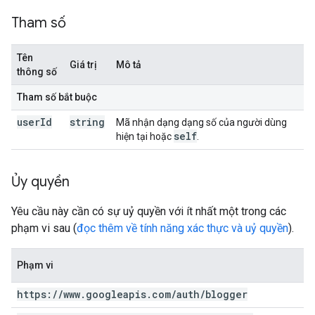
Tham số
Tên
Giá trị
Mô tả
thông số
Tham số bắt buộc
user
Id
string
Mã nhận dạng dạng số của người dùng
self
hiện tại hoặc
.
Ủy quyền
Yêu cầu này cần có sự uỷ quyền với ít nhất một trong các
phạm vi sau (
đọc thêm về tính năng xác thực và uỷ quyền
).
Phạm vi
https:
/
/
www
.
googleapis
.
com
/
auth
/
blogger