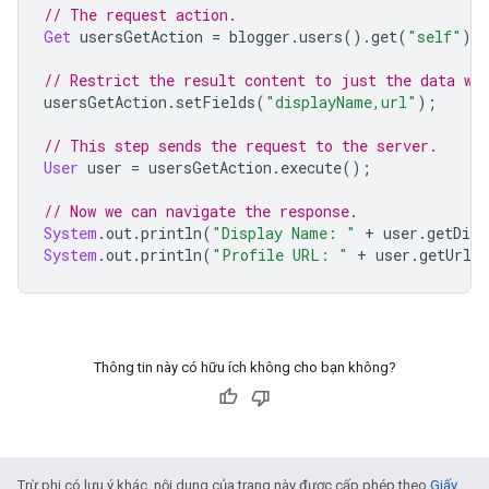
// The request action.
Get
 usersGetAction 
=
 blogger
.
users
().
get
(
"self"
);
// Restrict the result content to just the data we
usersGetAction
.
setFields
(
"displayName,url"
);
// This step sends the request to the server.
User
 user 
=
 usersGetAction
.
execute
();
// Now we can navigate the response.
System
.
out
.
println
(
"Display Name: "
+
 user
.
getDisp
System
.
out
.
println
(
"Profile URL: "
+
 user
.
getUrl
(
Thông tin này có hữu ích không cho bạn không?
Trừ phi có lưu ý khác, nội dung của trang này được cấp phép theo
Giấy