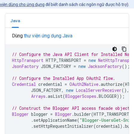
viện dùng cho ứng dụng
để biết danh sách các ngôn ngữ được hỗ trợ).
Java
Dùng
thư viện ứng dụng Java
// Configure the Java API Client for Installed Nat
HttpTransport
 HTTP_TRANSPORT 
=
new
NetHttpTranspo
JsonFactory
 JSON_FACTORY 
=
new
JacksonFactory
();
// Configure the Installed 
App
 OAuth2 flow.
Credential
 credential 
=
OAuth2Native
.
authorize
(
HTT
JSON_FACTORY
,
new
LocalServerReceiver
(),
Arrays
.
asList
(
BloggerScopes
.
BLOGGER
));
// Construct the 
Blogger
 API access facade object.
Blogger
 blogger 
=
Blogger
.
builder
(
HTTP_TRANSPORT
,
.
setApplicationName
(
"Blogger-UsersGet-Snip
.
setHttpRequestInitializer
(
credential
).
bui