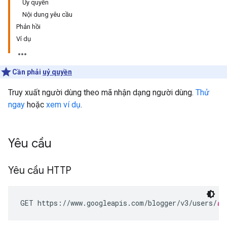
Ủy quyền
Nội dung yêu cầu
Phản hồi
Ví dụ
Cần phải
uỷ quyền
Truy xuất người dùng theo mã nhận dạng người dùng.
Thử
ngay
hoặc
xem ví dụ
.
Yêu cầu
Yêu cầu HTTP
GET https://www.googleapis.com/blogger/v3/users/
us