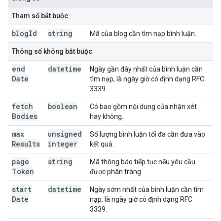
Tham số bắt buộc
blog
Id
string
Mã của blog cần tìm nạp bình luận.
Thông số không bắt buộc
end
datetime
Ngày gần đây nhất của bình luận cần
Date
tìm nạp, là ngày giờ có định dạng RFC
3339.
fetch
boolean
Có bao gồm nội dung của nhận xét
Bodies
hay không.
max
unsigned
Số lượng bình luận tối đa cần đưa vào
Results
integer
kết quả.
page
string
Mã thông báo tiếp tục nếu yêu cầu
Token
được phân trang.
start
datetime
Ngày sớm nhất của bình luận cần tìm
Date
nạp, là ngày giờ có định dạng RFC
3339.