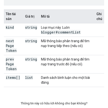
Tên tài
Ghi
Giá trị
Mô tả
sản
chú
kind
string
Loại mục này. Luôn
blogger#comment
List
next
string
Mã thông báo phân trang để tìm
Page
nạp trang tiếp theo (nếu có).
Token
prev
string
Mã thông báo phân trang để tìm
Page
nạp trang trước đó (nếu có).
Token
items[]
list
Danh sách bình luận cho một bài
đăng.
Thông tin này có hữu ích không cho bạn không?