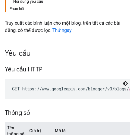
Nội dung yêu cầu
Phản hồi
Truy xuất các bình luận cho một blog, trên tất cả các bài
đăng, có thể được lọc.
Thử ngay
.
Yêu cầu
Yêu cầu HTTP
GET https://www.googleapis.com/blogger/v3/blogs/
bl
Thông số
Tên
Giá trị
Mô tả
thông số