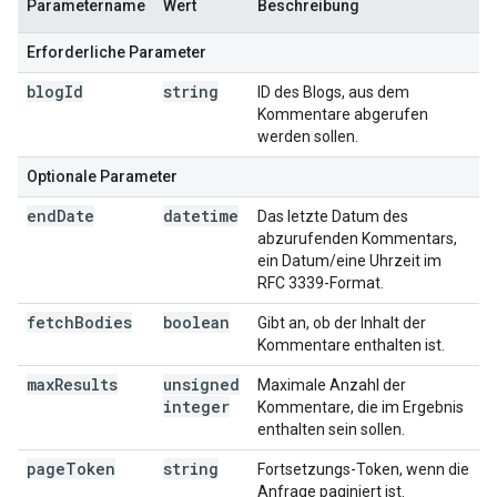
Parametername
Wert
Beschreibung
Erforderliche Parameter
blog
Id
string
ID des Blogs, aus dem
Kommentare abgerufen
werden sollen.
Optionale Parameter
end
Date
datetime
Das letzte Datum des
abzurufenden Kommentars,
ein Datum/eine Uhrzeit im
RFC 3339-Format.
fetch
Bodies
boolean
Gibt an, ob der Inhalt der
Kommentare enthalten ist.
max
Results
unsigned
Maximale Anzahl der
integer
Kommentare, die im Ergebnis
enthalten sein sollen.
page
Token
string
Fortsetzungs-Token, wenn die
Anfrage paginiert ist.