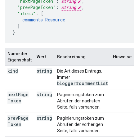
"nextPageToken"
:
string
,
"prevPageToken"
:
string
,
"items"
:
[
comments
Resource
]
}
Name der
Wert
Beschreibung
Hinweise
Eigenschaft
kind
string
Die Art dieses Eintrags.
Immer
blogger#comment
List
next
Page
string
Paginierungstoken zum
Token
Abrufen der nächsten
Seite, falls vorhanden.
prev
Page
string
Paginierungstoken zum
Token
Abrufen der vorherigen
Seite, falls vorhanden.