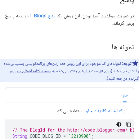
در صورت موفقیت آمیز بودن، این روش یک
منبع Blogs را
در بدنه پاسخ
برمی گرداند.
نمونه ها
توجه:
نمونه‌های کد موجود برای این روش همه زبان‌های برنامه‌نویسی پشتیبانی‌شده
را نشان نمی‌دهند (برای فهرست زبان‌های پشتیبانی‌شده به
صفحه کتابخانه‌های سرویس
گیرنده
مراجعه کنید).
جاوا
از
کتابخانه کلاینت جاوا
استفاده می کند
// The BlogId for the http://code.blogger.com/ 
blo
String
 CODE_BLOG_ID 
=
"3213900"
;