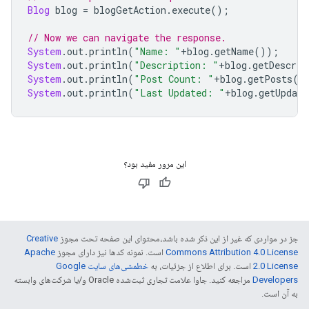
Blog
 blog 
=
 blogGetAction
.
execute
();
// Now we can navigate the response.
System
.
out
.
println
(
"Name: "
+
blog
.
getName
());
System
.
out
.
println
(
"Description: "
+
blog
.
getDescrip
System
.
out
.
println
(
"Post Count: "
+
blog
.
getPosts
()
System
.
out
.
println
(
"Last Updated: "
+
blog
.
getUpdate
این مرور مفید بود؟
جز در مواردی که غیر از این ذکر شده باشد،‌محتوای این صفحه تحت مجوز
Creative
Commons Attribution 4.0 License
است. نمونه کدها نیز دارای مجوز
Apache
2.0 License
است. برای اطلاع از جزئیات، به
خطمشی‌های سایت Google
Developers‏
مراجعه کنید. جاوا علامت تجاری ثبت‌شده Oracle و/یا شرکت‌های وابسته
به آن است.