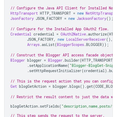
// Configure the Java API Client for Installed Nat
HttpTransport
 HTTP_TRANSPORT 
=
new
NetHttpTranspo
JsonFactory
 JSON_FACTORY 
=
new
JacksonFactory
();
// Configure for the Installed 
App
 OAuth2 flow.
Credential
 credential 
=
OAuth2Native
.
authorize
(
HTT
JSON_FACTORY
,
new
LocalServerReceiver
(),
Arrays
.
asList
(
BloggerScopes
.
BLOGGER
));
// Construct the 
Blogger
 API access facade object.
Blogger
 blogger 
=
Blogger
.
builder
(
HTTP_TRANSPORT
,
.
setApplicationName
(
"Blogger-BlogGet-Snipp
.
setHttpRequestInitializer
(
credential
).
bui
// This is the request action that you can configu
Get
 blogGetAction 
=
 blogger
.
blogs
().
get
(
CODE_BLOG
// Restrict the result content to just the data we
blogGetAction
.
setFields
(
"description,name,posts/to
// This step sends the request to the server.