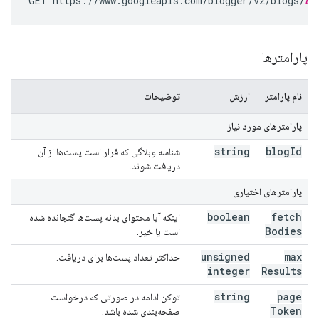
GET https://www.googleapis.com/blogger/v2/blogs/
bl
پارامترها
نام پارامتر
ارزش
توضیحات
پارامترهای مورد نیاز
string
blog
Id
شناسه وبلاگی که قرار است پست‌ها از آن
دریافت شوند.
پارامترهای اختیاری
boolean
fetch
اینکه آیا محتوای بدنه پست‌ها گنجانده شده
Bodies
است یا خیر.
unsigned
max
حداکثر تعداد پست‌ها برای دریافت.
integer
Results
string
page
توکن ادامه در صورتی که درخواست
Token
صفحه‌بندی شده باشد.