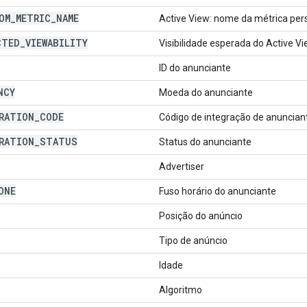
OM
_
METRIC
_
NAME
Active View: nome da métrica per
CTED
_
VIEWABILITY
Visibilidade esperada do Active V
ID do anunciante
NCY
Moeda do anunciante
RATION
_
CODE
Código de integração de anuncian
RATION
_
STATUS
Status do anunciante
Advertiser
ONE
Fuso horário do anunciante
Posição do anúncio
Tipo de anúncio
Idade
Algoritmo