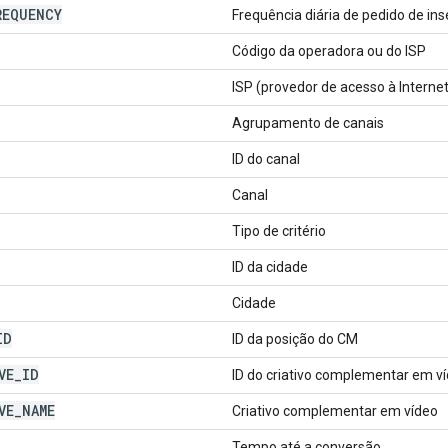
REQUENCY
Frequência diária de pedido de in
Código da operadora ou do ISP
ISP (provedor de acesso à Interne
Agrupamento de canais
ID do canal
Canal
Tipo de critério
ID da cidade
Cidade
ID
ID da posição do CM
VE
_
ID
ID do criativo complementar em v
VE
_
NAME
Criativo complementar em vídeo
Tempo até a conversão