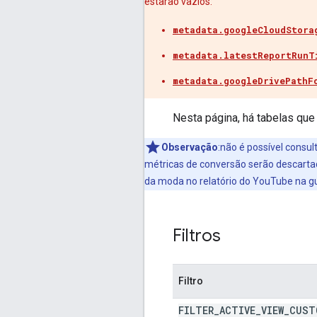
estarão vazios:
metadata.googleCloudStora
metadata.latestReportRunT
metadata.googleDrivePathF
Nesta página, há tabelas qu
Observação
:não é possível consu
métricas de conversão serão descartad
da moda no relatório do YouTube na gui
Filtros
Filtro
FILTER
_
ACTIVE
_
VIEW
_
CUST