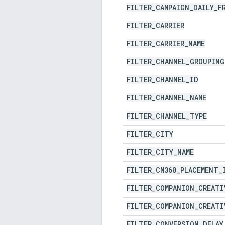
FILTER
_
CAMPAIGN
_
DAILY
_
F
FILTER
_
CARRIER
FILTER
_
CARRIER
_
NAME
FILTER
_
CHANNEL
_
GROUPING
FILTER
_
CHANNEL
_
ID
FILTER
_
CHANNEL
_
NAME
FILTER
_
CHANNEL
_
TYPE
FILTER
_
CITY
FILTER
_
CITY
_
NAME
FILTER
_
CM360
_
PLACEMENT
_
FILTER
_
COMPANION
_
CREATI
FILTER
_
COMPANION
_
CREATI
FILTER
_
CONVERSION
_
DELAY