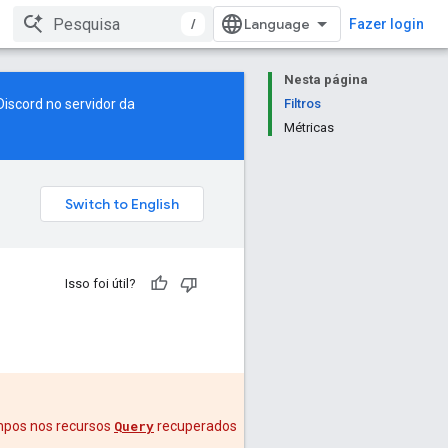
/
Fazer login
Nesta página
Discord no servidor da
Filtros
Métricas
Isso foi útil?
ampos nos recursos
Query
recuperados