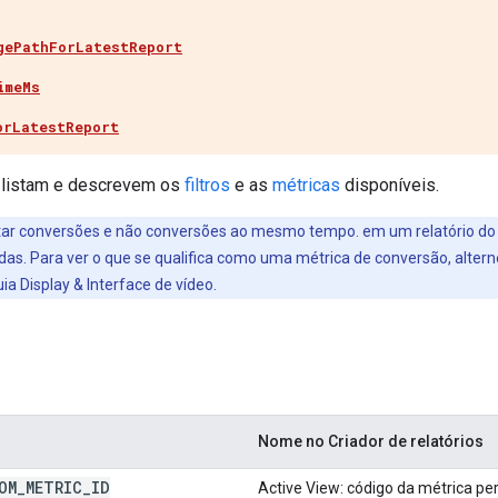
gePathForLatestReport
imeMs
orLatestReport
e listam e descrevem os
filtros
e as
métricas
disponíveis.
ltar conversões e não conversões ao mesmo tempo. em um relatório do 
as. Para ver o que se qualifica como uma métrica de conversão, alter
a Display & Interface de vídeo.
Nome no Criador de relatórios
OM
_
METRIC
_
ID
Active View: código da métrica pe