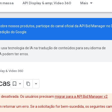
m massa
API Display & amp; Video 360
Mais
sobre nossos produtos, participe do canal oficial da API Bid Manager no 
edição do Google
.
 usa tecnologia de IA na tradução de conteúdos para seu idioma de
A podem ter erros.
play & Video 360
icas
i desativada. Os usuários precisam
migrar para a API Bid Manager v2
.
m retornar um erro. Se a solicitação for bem-sucedida, os seguintes c