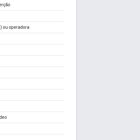
serção
t) ou operadora
ídeo