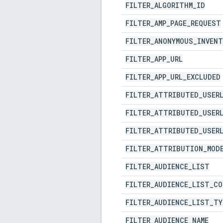
FILTER
_
ALGORITHM
_
ID
FILTER
_
AMP
_
PAGE
_
REQUEST
FILTER
_
ANONYMOUS
_
INVENT
FILTER
_
APP
_
URL
FILTER
_
APP
_
URL
_
EXCLUDED
FILTER
_
ATTRIBUTED
_
USER
FILTER
_
ATTRIBUTED
_
USER
FILTER
_
ATTRIBUTED
_
USER
FILTER
_
ATTRIBUTION
_
MOD
FILTER
_
AUDIENCE
_
LIST
FILTER
_
AUDIENCE
_
LIST
_
CO
FILTER
_
AUDIENCE
_
LIST
_
TY
FILTER
_
AUDIENCE
_
NAME