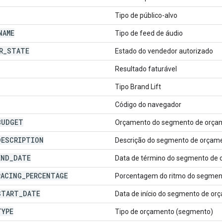
Tipo de público-alvo
NAME
Tipo de feed de áudio
R
_
STATE
Estado do vendedor autorizado
Resultado faturável
Tipo Brand Lift
Código do navegador
BUDGET
Orçamento do segmento de orça
DESCRIPTION
Descrição do segmento de orçam
END
_
DATE
Data de término do segmento de
PACING
_
PERCENTAGE
Porcentagem do ritmo do segmen
START
_
DATE
Data de início do segmento de or
TYPE
Tipo de orçamento (segmento)