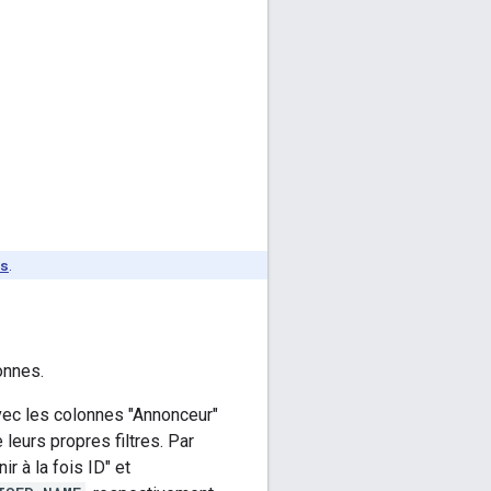
s
.
onnes.
vec les colonnes "Annonceur"
leurs propres filtres. Par
r à la fois ID" et