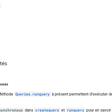
S
ités
rones
Méthode
Queries.runquery
à présent permettent d'exécuter d
synchronous
dans
createquery
et
runquery
pour en savoir 