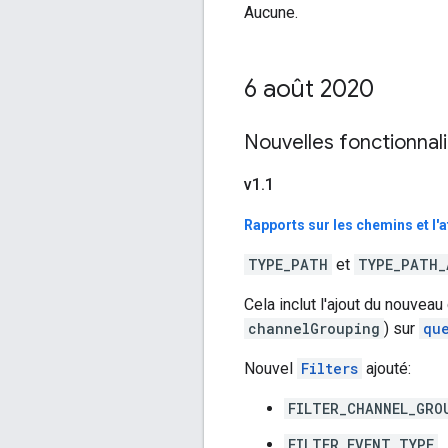
Aucune.
6 août 2020
Nouvelles fonctionnal
v1
.
1
Rapports sur les chemins et l'
TYPE_PATH
et
TYPE_PATH_
Cela inclut l'ajout du nouvea
channelGrouping
) sur
qu
Nouvel
Filters
ajouté:
FILTER_CHANNEL_GRO
FILTER_EVENT_TYPE