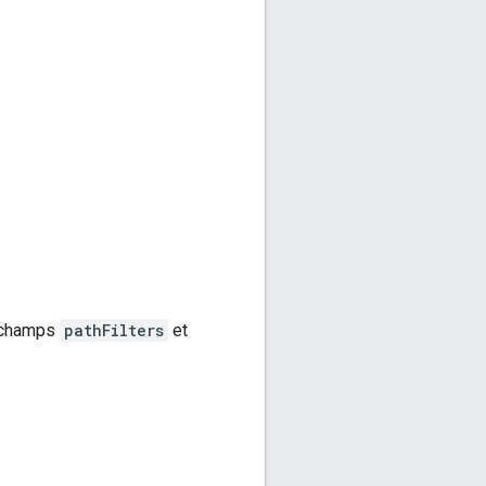
s champs
pathFilters
et