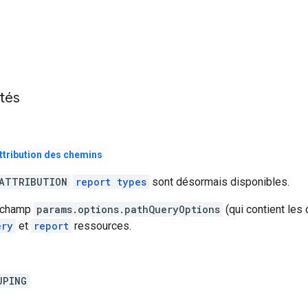
ités
attribution des chemins
ATTRIBUTION
report types
sont désormais disponibles.
u champ
params.options.pathQueryOptions
(qui contient le
ery
et
report
ressources.
UPING