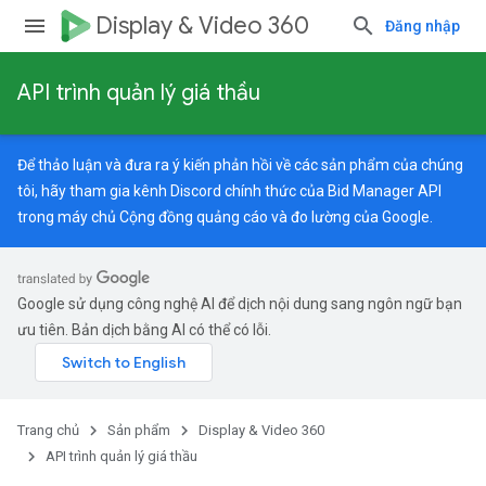
Display & Video 360
Đăng nhập
API trình quản lý giá thầu
Để thảo luận và đưa ra ý kiến phản hồi về các sản phẩm của chúng
tôi, hãy tham gia kênh Discord chính thức của Bid Manager API
trong máy chủ
Cộng đồng quảng cáo và đo lường của Google
.
Google sử dụng công nghệ AI để dịch nội dung sang ngôn ngữ bạn
ưu tiên. Bản dịch bằng AI có thể có lỗi.
Trang chủ
Sản phẩm
Display & Video 360
API trình quản lý giá thầu