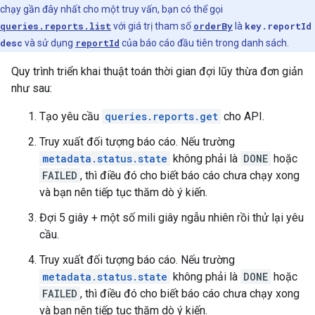
chạy gần đây nhất cho một truy vấn, bạn có thể gọi
queries.reports.list
với giá trị tham số
orderBy
là
key.reportId
desc
và sử dụng
reportId
của báo cáo đầu tiên trong danh sách.
Quy trình triển khai thuật toán thời gian đợi lũy thừa đơn giản
như sau:
Tạo yêu cầu
queries.reports.get
cho API.
Truy xuất đối tượng báo cáo. Nếu trường
metadata.status.state
không phải là
DONE
hoặc
FAILED
, thì điều đó cho biết báo cáo chưa chạy xong
và bạn nên tiếp tục thăm dò ý kiến.
Đợi 5 giây + một số mili giây ngẫu nhiên rồi thử lại yêu
cầu.
Truy xuất đối tượng báo cáo. Nếu trường
metadata.status.state
không phải là
DONE
hoặc
FAILED
, thì điều đó cho biết báo cáo chưa chạy xong
và bạn nên tiếp tục thăm dò ý kiến.