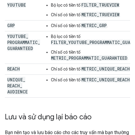
YOUTUBE
FILTER_TRUEVIEW
Bộ lọc có tiền tố
.
METRIC_TRUEVIEW
Chỉ số có tiền tố
.
GRP
METRIC_GRP
Chỉ số có tiền tố
.
YOUTUBE
_
Bộ lọc có tiền tố
PROGRAMMATIC
_
FILTER_YOUTUBE_PROGRAMMATIC_GUAR
GUARANTEED
Chỉ số có tiền tố
METRIC_PROGRAMMATIC_GUARANTEED
.
REACH
METRIC_UNIQUE_REACH
Chỉ số có tiền tố
.
UNIQUE
_
METRIC_UNIQUE_REACH
Chỉ số có tiền tố
.
REACH
_
AUDIENCE
Lưu và sử dụng lại báo cáo
Bạn nên tạo và lưu báo cáo cho các truy vấn mà bạn thường