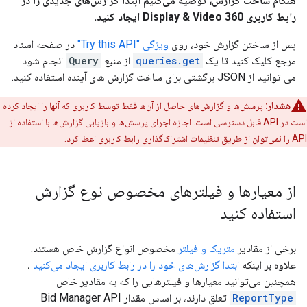
هنگام ساخت گزارش، توصیه می‌کنیم ابتدا گزارش‌های جدیدی را در
رابط کاربری Display & Video 360 ایجاد کنید.
پس از ساختن گزارش خود، روی
ویژگی "Try this API"
در صفحه اسناد
مرجع کلیک کنید تا یک
queries.get
از منبع
Query
انجام شود.
می توانید از JSON برگشتی برای ساخت گزارش های آینده استفاده کنید.
هشدار:
پرسش‌ها
و
گزارش‌های
حاصل از آن‌ها فقط توسط کاربری که آنها را ایجاد کرده
است در API قابل دسترسی است. اجازه اجرای پرسش‌ها و بازیابی گزارش‌ها با استفاده از
API را نمی‌توان از طریق تنظیمات اشتراک‌گذاری رابط کاربری اعطا کرد.
از معیارها و فیلترهای مخصوص نوع گزارش
استفاده کنید
برخی از مقادیر
متریک و فیلتر
مخصوص انواع گزارش خاص هستند.
علاوه بر اینکه
ابتدا گزارش‌های خود را در رابط کاربری ایجاد می‌کنید
،
همچنین می‌توانید معیارها و فیلترهایی را که به مقادیر خاص
ReportType
تعلق دارند، بر اساس مقدار Bid Manager API