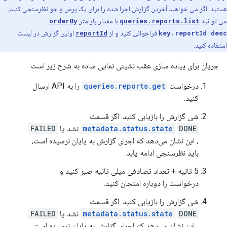
هستید. اگر می خواهید آخرین گزارش اجرا شده را برای یک پرس و جو نظرسنجی کنید،
می توانید
queries.reports.list
با مقدار پارامتر
orderBy
key.reportId desc
فراخوانی کنید و از
reportId
اولین گزارش در لیست
استفاده کنید.
جریان برای پیاده سازی عقب نشینی نمایی ساده به شرح زیر است:
درخواست
queries.reports.get
را به API ارسال
کنید.
شی گزارش را بازیابی کنید. اگر قسمت
DONE
metadata.status.state
نشد یا
FAILED
، این نشان می‌دهد که اجرای گزارش به پایان نرسیده است،
باید نظرسنجی ادامه یابد.
5 ثانیه + تعداد تصادفی میلی ثانیه صبر کنید و
درخواست را دوباره امتحان کنید.
شی گزارش را بازیابی کنید. اگر قسمت
DONE
metadata.status.state
نشد یا
FAILED
، این نشان می‌دهد که اجرای گزارش به پایان نرسیده است،