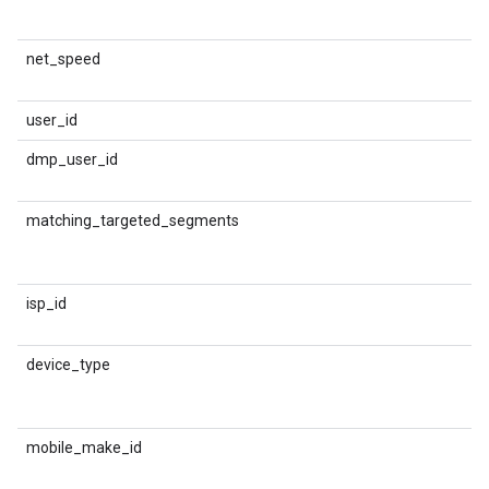
म
net_speed
D
स
user_id
य
dmp_user_id
प
matching_targeted_segments
D
व
स
isp_id
D
device_type
ड
प
mobile_make_id
म