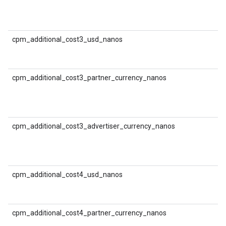
श
(
क
cpm_additional_cost3_usd_nanos
श
(
cpm_additional_cost3_partner_currency_nanos
श
(
मु
cpm_additional_cost3_advertiser_currency_nanos
श
(
क
cpm_additional_cost4_usd_nanos
श
(
cpm_additional_cost4_partner_currency_nanos
श