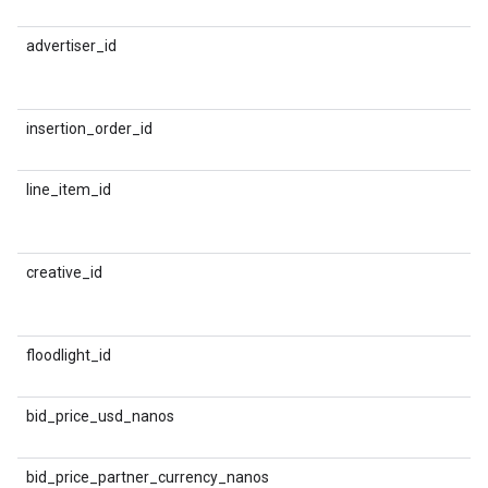
advertiser_id
व
insertion_order_id
D
आ
line_item_id
D
creative_id
क
floodlight_id
ग
bid_price_usd_nanos
D
म
bid_price_partner_currency_nanos
D