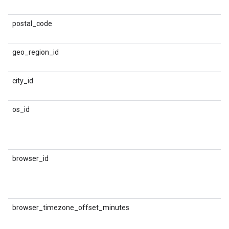
postal_code
D
ड
geo_region_id
D
क
city_id
os_id
ऑ
स
browser_id
ब
प
browser_timezone_offset_minutes
D
स
ऑ