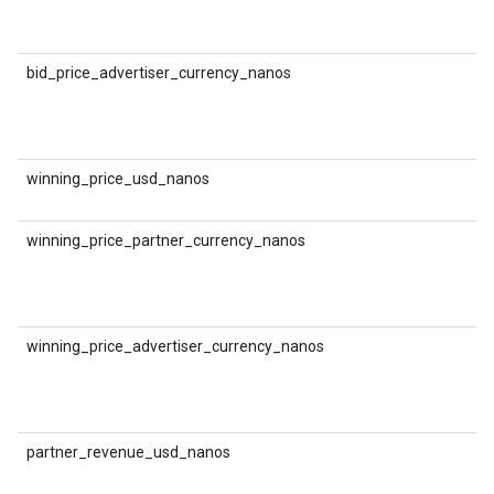
म
क
bid_price_advertiser_currency_nanos
D
म
(
क
winning_price_usd_nanos
D
ल
winning_price_partner_currency_nanos
D
ल
(
मु
winning_price_advertiser_currency_nanos
D
ल
(
क
partner_revenue_usd_nanos
(