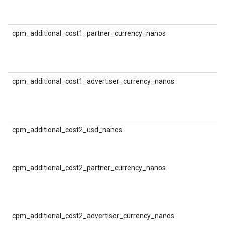
श
(
cpm_additional_cost1_partner_currency_nanos
श
(
मु
cpm_additional_cost1_advertiser_currency_nanos
श
(
क
cpm_additional_cost2_usd_nanos
श
(
cpm_additional_cost2_partner_currency_nanos
श
(
मु
cpm_additional_cost2_advertiser_currency_nanos