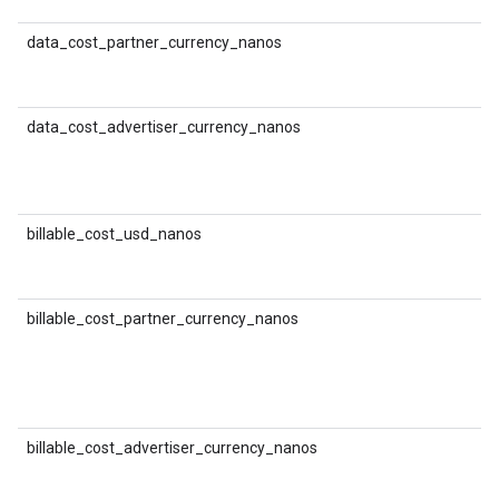
श
data_cost_partner_currency_nanos
D
श
क
data_cost_advertiser_currency_nanos
D
श
(
क
billable_cost_usd_nanos
D
क
ल
billable_cost_partner_currency_nanos
D
क
ल
(
मु
billable_cost_advertiser_currency_nanos
D
क
ल