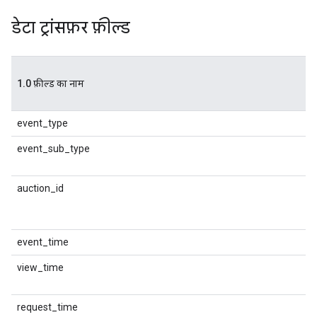
डेटा ट्रांसफ़र फ़ील्ड
D
1.0 फ़ील्ड का नाम
फ
न
event_type
इ
event_sub_type
इ
प
auction_id
न
event_time
इ
view_time
अ
क
request_time
D