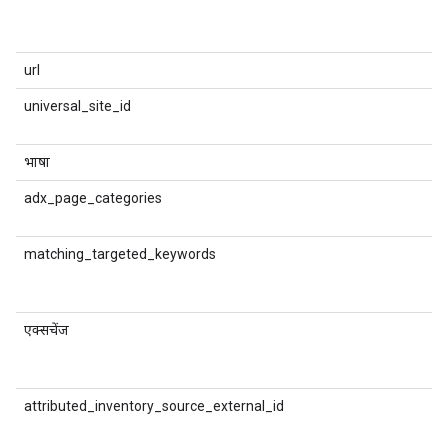
(
क
url
universal_site_id
D
भाषा
D
adx_page_categories
प
matching_targeted_keywords
D
व
क
एक्सचेंज
व
attributed_inventory_source_external_id
य
इन