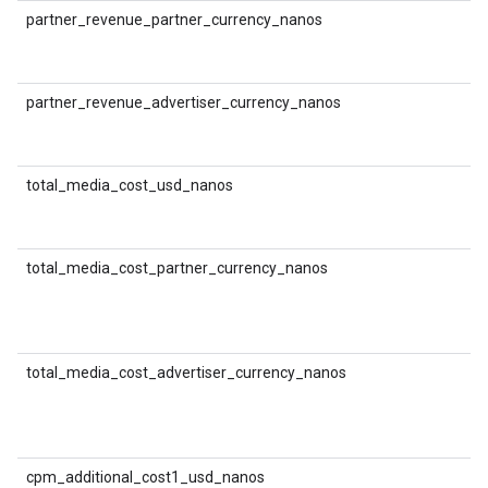
partner_revenue_partner_currency_nanos
(
मु
partner_revenue_advertiser_currency_nanos
(
क
total_media_cost_usd_nanos
D
म
(
total_media_cost_partner_currency_nanos
D
म
(
मु
total_media_cost_advertiser_currency_nanos
D
म
(
क
cpm_additional_cost1_usd_nanos