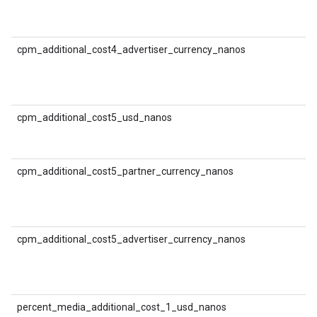
(
मु
cpm_additional_cost4_advertiser_currency_nanos
श
(
क
cpm_additional_cost5_usd_nanos
श
(
cpm_additional_cost5_partner_currency_nanos
श
(
मु
cpm_additional_cost5_advertiser_currency_nanos
श
(
क
percent_media_additional_cost_1_usd_nanos
D