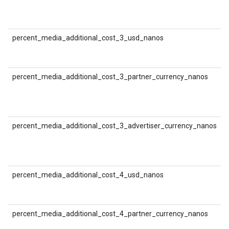
(
क
percent_media_additional_cost_3_usd_nanos
D
श
(
percent_media_additional_cost_3_partner_currency_nanos
D
श
(
मु
percent_media_additional_cost_3_advertiser_currency_nanos
D
श
(
क
percent_media_additional_cost_4_usd_nanos
D
श
(
percent_media_additional_cost_4_partner_currency_nanos
D
श