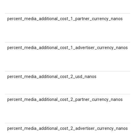
श
(
percent_media_additional_cost_1_partner_currency_nanos
D
श
(
मु
percent_media_additional_cost_1_advertiser_currency_nanos
D
श
(
क
percent_media_additional_cost_2_usd_nanos
D
श
(
percent_media_additional_cost_2_partner_currency_nanos
D
श
(
मु
percent_media_additional_cost_2_advertiser_currency_nanos
D
श