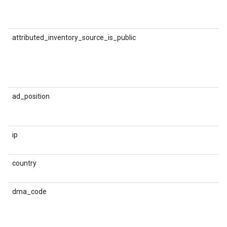
क
attributed_inventory_source_is_public
य
इन
स
स
ad_position
व
स
ip
अ
क
country
D
क
dma_code
प
ब