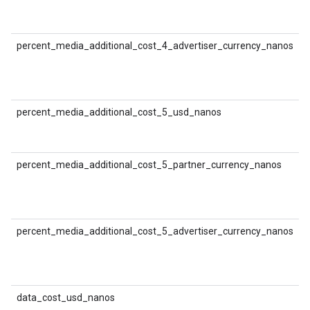
(
मु
percent_media_additional_cost_4_advertiser_currency_nanos
D
श
(
क
percent_media_additional_cost_5_usd_nanos
D
श
(
percent_media_additional_cost_5_partner_currency_nanos
D
श
(
मु
percent_media_additional_cost_5_advertiser_currency_nanos
D
श
(
क
data_cost_usd_nanos
D