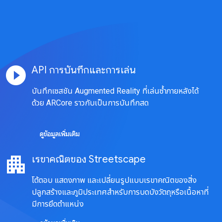
play_circle_filled
API การบันทึกและการเล่น
บันทึกเซสชัน Augmented Reality ที่เล่นซ้ำภายหลังได้
ด้วย ARCore ราวกับเป็นการบันทึกสด
ดูข้อมูลเพิ่มเติม
apartment
เรขาคณิตของ Streetscape
โต้ตอบ แสดงภาพ และเปลี่ยนรูปแบบเรขาคณิตของสิ่ง
ปลูกสร้างและภูมิประเทศสำหรับการบดบังวัตถุหรือเนื้อหาที่
มีการยึดตำแหน่ง