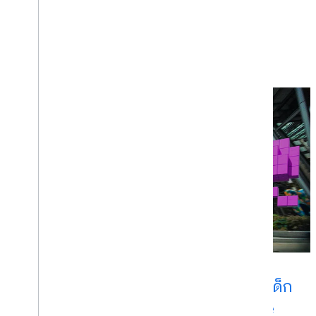
TAITO เปลี่ยนโลกให้กลายเป็นสนามเด็ก
เล่นด้วยเกม AR สุดสมจริงของ Space