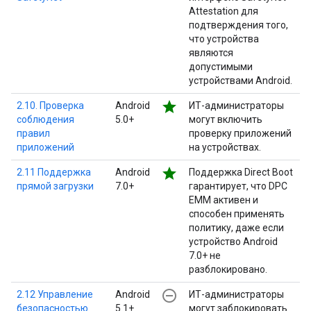
Attestation для
подтверждения того,
что устройства
являются
допустимыми
устройствами Android.
star
2.10. Проверка
Android
ИТ-администраторы
соблюдения
5.0+
могут включить
правил
проверку приложений
приложений
на устройствах.
star
2.11 Поддержка
Android
Поддержка Direct Boot
прямой загрузки
7.0+
гарантирует, что DPC
EMM активен и
способен применять
политику, даже если
устройство Android
7.0+ не
разблокировано.
remove_circle_outline
2.12 Управление
Android
ИТ-администраторы
безопасностью
5.1+
могут заблокировать