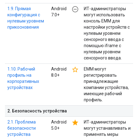
remove_circle_outline
1.9. Прямая
Android
ИТ-администраторы
конфигурация с
7.0+
могут использовать
нулевым уровнем
консоль EMM для
прикосновения
настройки устройств с
нулевым уровнем
сенсорного ввода с
помощью iframe с
нулевым уровнем
сенсорного ввода.
star_border
1.10. Рабочий
Android
EMM могут
профиль на
8.0+
регистрировать
корпоративных
принадлежащие
устройствах
компании устройства,
имеющие рабочий
профиль.
2
.
Безопасность устройства
star
2.1. Проблема
Android
ИТ-администраторы
безопасности
5.0+
могут устанавливать и
устройства
применять меры