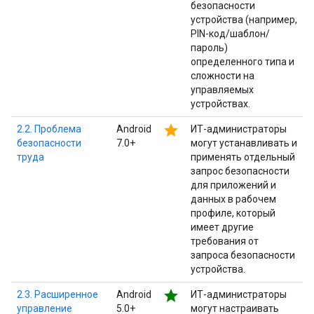
безопасности
устройства (например,
PIN-код/шаблон/
пароль)
определенного типа и
сложности на
управляемых
устройствах.
star
2.2. Проблема
Android
ИТ-администраторы
безопасности
7.0+
могут устанавливать и
труда
применять отдельный
запрос безопасности
для приложений и
данных в рабочем
профиле, который
имеет другие
требования от
запроса безопасности
устройства.
star
2.3. Расширенное
Android
ИТ-администраторы
управление
5.0+
могут настраивать