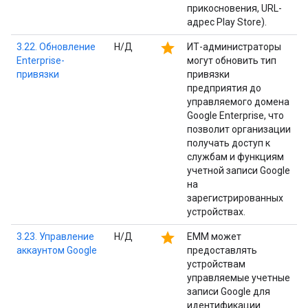
прикосновения, URL-
адрес Play Store).
star
3.22. Обновление
Н/Д
ИТ-администраторы
Enterprise-
могут обновить тип
привязки
привязки
предприятия до
управляемого домена
Google Enterprise, что
позволит организации
получать доступ к
службам и функциям
учетной записи Google
на
зарегистрированных
устройствах.
star
3.23. Управление
Н/Д
EMM может
аккаунтом Google
предоставлять
устройствам
управляемые учетные
записи Google для
идентификации