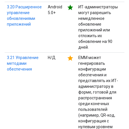
star
3.20 Расширенное
Android
ИТ-администраторы
управление
5.0+
могут разрешить
обновлениями
немедленное
приложений
обновление
приложений или
отложить их
обновление на 90
дней.
star
3.21 Управление
Н/Д
EMM может
методами
генерировать
обеспечения
конфигурации
обеспечения и
представлять их ИТ-
администратору в
форме, готовой для
распространения
среди конечных
пользователей
(например, QR-код,
конфигурация с
нулевым уровнем