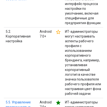
интерфейс процесса
настройки по
умолчанию, включая
специфичные для
предприятия функции.
star_border
5.2.
Android
ИТ-администраторы
Корпоративная
7.0+
могут настраивать
настройка
аспекты рабочего
профиля с
использованием
корпоративного
брендинга, например,
устанавливая
корпоративный
логотип в качестве
значка пользователя
рабочего профиля или
настраивая цвет фона
рабочей задачи.
star
5.5. Управление
Android
ИТ-администраторы