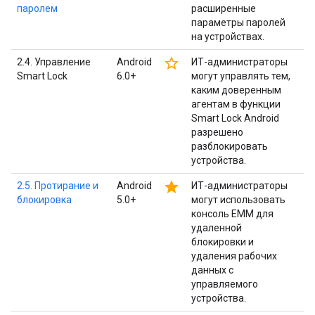
паролем
расширенные
параметры паролей
на устройствах.
star_border
2.4. Управление
Android
ИТ-администраторы
Smart Lock
6.0+
могут управлять тем,
каким доверенным
агентам в функции
Smart Lock Android
разрешено
разблокировать
устройства.
star
2.5. Протирание и
Android
ИТ-администраторы
блокировка
5.0+
могут использовать
консоль EMM для
удаленной
блокировки и
удаления рабочих
данных с
управляемого
устройства.