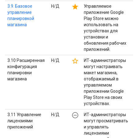
star
3.9. Базовое
Н/Д
Управляемое
управление
приложение Google
планировкой
Play Store можно
магазина
использовать на
устройствах для
установки и
обновления рабочих
приложений.
star_border
3.10 Расширенная
Н/Д
ИТ-администраторы
конфигурация
могут настраивать
планировки
макет магазина,
магазина
отображаемый в
управляемом
приложении Google
Play Store на своих
устройствах.
remove_circle_outline
3.11 Управление
Н/Д
ИТ-администраторы
лицензиями
могут просматривать
приложений
и управлять
лицензиями