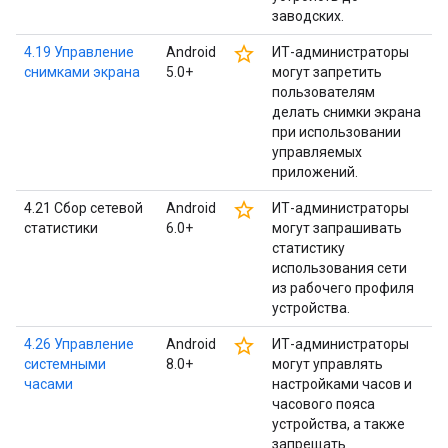
заводских.
star_border
4.19 Управление
Android
ИТ-администраторы
снимками экрана
5.0+
могут запретить
пользователям
делать снимки экрана
при использовании
управляемых
приложений.
star_border
4.21 Сбор сетевой
Android
ИТ-администраторы
статистики
6.0+
могут запрашивать
статистику
использования сети
из рабочего профиля
устройства.
star_border
4.26 Управление
Android
ИТ-администраторы
системными
8.0+
могут управлять
часами
настройками часов и
часового пояса
устройства, а также
запрещать