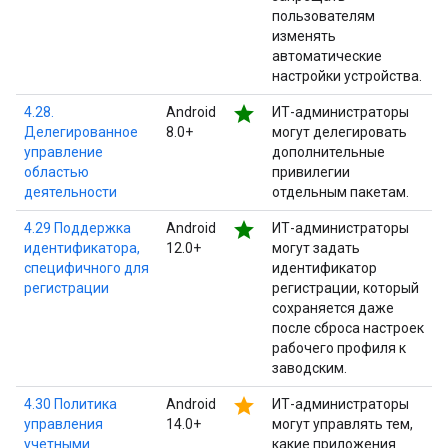
пользователям
изменять
автоматические
настройки устройства.
star
4.28.
Android
ИТ-администраторы
Делегированное
8.0+
могут делегировать
управление
дополнительные
областью
привилегии
деятельности
отдельным пакетам.
star
4.29 Поддержка
Android
ИТ-администраторы
идентификатора,
12.0+
могут задать
специфичного для
идентификатор
регистрации
регистрации, который
сохраняется даже
после сброса настроек
рабочего профиля к
заводским.
star
4.30 Политика
Android
ИТ-администраторы
управления
14.0+
могут управлять тем,
учетными
какие приложения