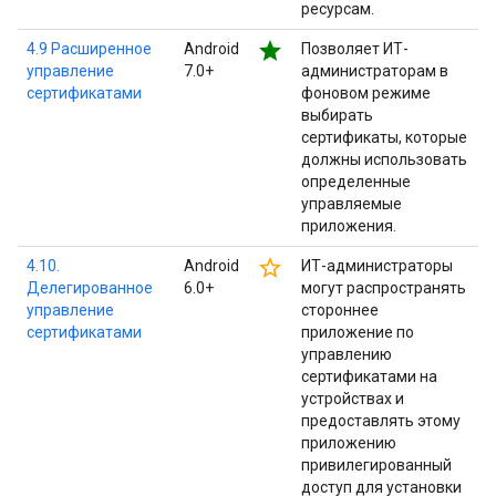
ресурсам.
star
4.9 Расширенное
Android
Позволяет ИТ-
управление
7.0+
администраторам в
сертификатами
фоновом режиме
выбирать
сертификаты, которые
должны использовать
определенные
управляемые
приложения.
star_border
4.10.
Android
ИТ-администраторы
Делегированное
6.0+
могут распространять
управление
стороннее
сертификатами
приложение по
управлению
сертификатами на
устройствах и
предоставлять этому
приложению
привилегированный
доступ для установки