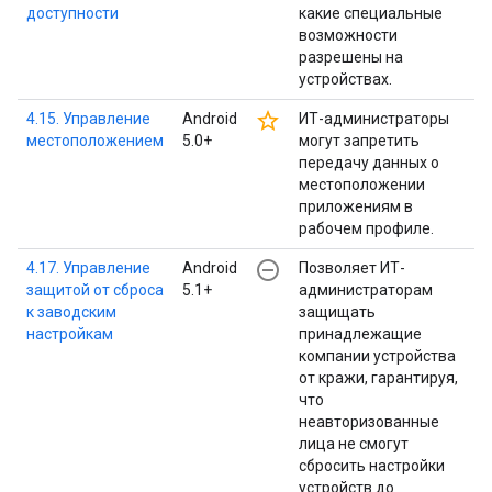
доступности
какие специальные
возможности
разрешены на
устройствах.
star_border
4.15. Управление
Android
ИТ-администраторы
местоположением
5.0+
могут запретить
передачу данных о
местоположении
приложениям в
рабочем профиле.
remove_circle_outline
4.17. Управление
Android
Позволяет ИТ-
защитой от сброса
5.1+
администраторам
к заводским
защищать
настройкам
принадлежащие
компании устройства
от кражи, гарантируя,
что
неавторизованные
лица не смогут
сбросить настройки
устройств до