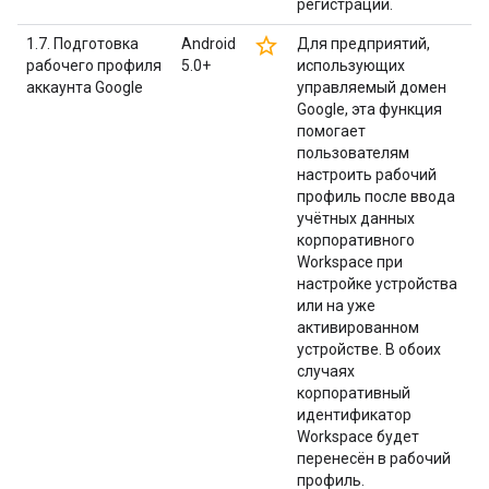
регистрации.
star_border
1.7. Подготовка
Android
Для предприятий,
рабочего профиля
5.0+
использующих
аккаунта Google
управляемый домен
Google, эта функция
помогает
пользователям
настроить рабочий
профиль после ввода
учётных данных
корпоративного
Workspace при
настройке устройства
или на уже
активированном
устройстве. В обоих
случаях
корпоративный
идентификатор
Workspace будет
перенесён в рабочий
профиль.