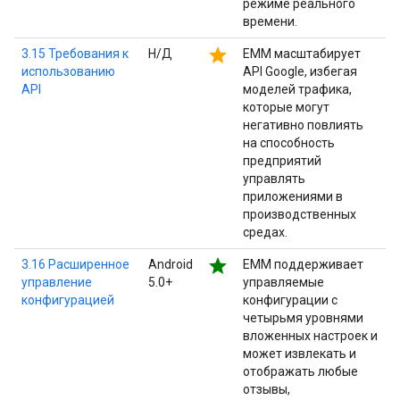
режиме реального
времени.
star
3.15 Требования к
Н/Д
EMM масштабирует
использованию
API Google, избегая
API
моделей трафика,
которые могут
негативно повлиять
на способность
предприятий
управлять
приложениями в
производственных
средах.
star
3.16 Расширенное
Android
EMM поддерживает
управление
5.0+
управляемые
конфигурацией
конфигурации с
четырьмя уровнями
вложенных настроек и
может извлекать и
отображать любые
отзывы,