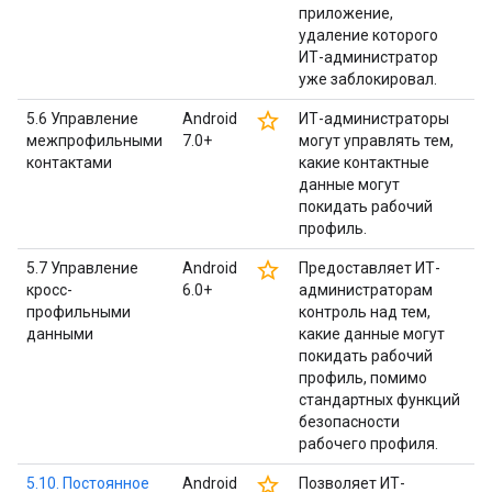
приложение,
удаление которого
ИТ-администратор
уже заблокировал.
star_border
5.6 Управление
Android
ИТ-администраторы
межпрофильными
7.0+
могут управлять тем,
контактами
какие контактные
данные могут
покидать рабочий
профиль.
star_border
5.7 Управление
Android
Предоставляет ИТ-
кросс-
6.0+
администраторам
профильными
контроль над тем,
данными
какие данные могут
покидать рабочий
профиль, помимо
стандартных функций
безопасности
рабочего профиля.
star_border
5.10. Постоянное
Android
Позволяет ИТ-