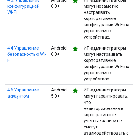
star
4.3. Управление
Android
ИТ-администраторы
конфигурацией
6.0+
могут незаметно
Wi-Fi
настраивать
корпоративные
конфигурации Wi-Fi на
управляемых
устройствах.
star
4.4 Управление
Android
ИТ-администраторы
безопасностью Wi-
6.0+
могут настраивать
Fi
корпоративные
конфигурации Wi-Fi на
управляемых
устройствах.
star
4.6 Управление
Android
ИТ-администраторы
аккаунтом
5.0+
могут гарантировать,
что
неавторизованные
корпоративные
учетные записи не
смогут
взаимодействовать с