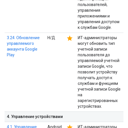
пользователей,
управления
приложениями и
управления доступом
к службам Google.
star
3.24. Обновление
Н/Д
ИТ-администраторы
управляемого
могут обновить тип
аккаунта Google
учетной записи
Play
пользователя до
управляемой учетной
записи Google, что
позволит устройству
получать доступ к
службам и функциям
учетной записи Google
на
зарегистрированных
устройствах.
4
.
Управление устройствами
star
4.1. Управление
Android
ИТ-администраторы