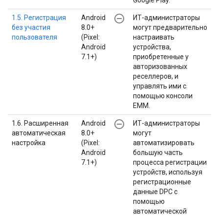
Google Play.
remove_circle_outline
1.5. Регистрация
Android
ИТ-администраторы
без участия
8.0+
могут предварительно
пользователя
(Pixel:
настраивать
Android
устройства,
7.1+)
приобретенные у
авторизованных
реселлеров, и
управлять ими с
помощью консоли
EMM.
remove_circle_outline
1.6. Расширенная
Android
ИТ-администраторы
автоматическая
8.0+
могут
настройка
(Pixel:
автоматизировать
Android
большую часть
7.1+)
процесса регистрации
устройств, используя
регистрационные
данные DPC с
помощью
автоматической