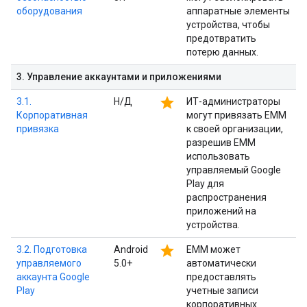
оборудования
аппаратные элементы
устройства, чтобы
предотвратить
потерю данных.
3
.
Управление аккаунтами и приложениями
star
3.1.
Н/Д
ИТ-администраторы
Корпоративная
могут привязать EMM
привязка
к своей организации,
разрешив EMM
использовать
управляемый Google
Play для
распространения
приложений на
устройства.
star
3.2. Подготовка
Android
EMM может
управляемого
5.0+
автоматически
аккаунта Google
предоставлять
Play
учетные записи
корпоративных