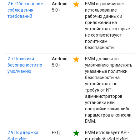
star
2.6. Обеспечение
Android
EMM ограничивает
соблюдения
5.0+
использование
требований
рабочих данных и
приложений на
устройствах, которые
не соответствуют
политикам
безопасности.
star
2.7 Политики
Android
EMM должны по
безопасности по
5.0+
умолчанию применять
умолчанию
указанные политики
безопасности на
устройствах, не
требуя от ИТ-
администраторов
установки или
настройки каких-либо
параметров в консоли
EMM.
star
2.9 Поддержка
Н/Д
EMM использует API-
SafetyNet
интерфейс SafetyNet