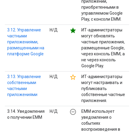
приложений,
приобретенными в
управляемом Google
Play, с консоли EMM.
star
3.12. Управление
Н/Д
ИТ-администраторы
частными
могут обновлять
приложениями,
частные приложения,
размещенными на
размещенные Google,
платформе Google
через консоль EMM, а
не через консоль
Google Play.
star_border
3.13. Управление
Н/Д
ИТ-администраторы
собственными
могут настраивать и
частными
публиковать
приложениями
собственные частные
приложения.
remove_circle_outline
3.14. Уведомления
Н/Д
EMM использует
о получении EMM
уведомления о
событиях
воспроизведения в