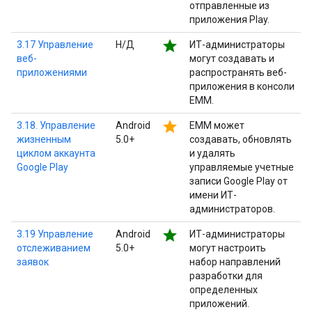
отправленные из
приложения Play.
star
3.17 Управление
Н/Д
ИТ-администраторы
веб-
могут создавать и
приложениями
распространять веб-
приложения в консоли
EMM.
star
3.18. Управление
Android
EMM может
жизненным
5.0+
создавать, обновлять
циклом аккаунта
и удалять
Google Play
управляемые учетные
записи Google Play от
имени ИТ-
администраторов.
star
3.19 Управление
Android
ИТ-администраторы
отслеживанием
5.0+
могут настроить
заявок
набор направлений
разработки для
определенных
приложений.