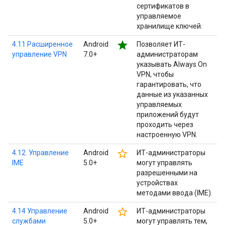
сертификатов в
управляемое
хранилище ключей.
star
4.11 Расширенное
Android
Позволяет ИТ-
управление VPN
7.0+
администраторам
указывать Always On
VPN, чтобы
гарантировать, что
данные из указанных
управляемых
приложений будут
проходить через
настроенную VPN.
star_border
4.12. Управление
Android
ИТ-администраторы
IME
5.0+
могут управлять
разрешенными на
устройствах
методами ввода (IME).
star_border
4.14 Управление
Android
ИТ-администраторы
службами
5.0+
могут управлять тем,