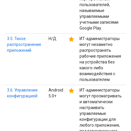
пользователей,
называемые
управляемыми
учетными записями
Google Play.
star
3.5. Тихое
Н/Д
ИТ-администраторы
распространение
могут незаметно
приложений
распространять
рабочие приложения
на устройства без
какого-либо
взаимодействия с
пользователем.
star
3.6. Управление
Android
ИТ-администраторы
конфигурацией
5.0+
могут просматривать
и автоматически
настраивать
управляемые
конфигурации для
любого приложения,