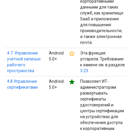
корпоративными
данными для таких
служб, как хранилище
SaaS и приложения
для повышения
производительности,
а также электронная
почта.
star_border
4.7. Управление
Android
Эта функция
учетной записью
5.0+
устарела. Требования
рабочего
к замене см. в разделе
пространства
3.23.
star
4.8 Управление
Android
Позволяет ИТ-
сертификатами
5.0+
администраторам
развертывать
сертификаты
удостоверений и
центры сертификации
на устройствах для
обеспечения доступа
к корпоративным