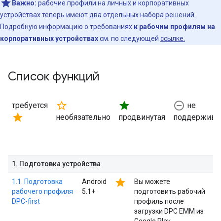
Важно:
рабочие профили на личных и корпоративных
устройствах теперь имеют два отдельных набора решений.
Подробную информацию о требованиях
к рабочим профилям на
корпоративных устройствах
см. по следующей
ссылке.
Список функций
star_border
star
remove_circle_outline
требуется
не
star
необязательно
продвинутая
поддержива
1
.
Подготовка устройства
star
1.1. Подготовка
Android
Вы можете
рабочего профиля
5.1+
подготовить рабочий
DPC-first
профиль после
загрузки DPC EMM из