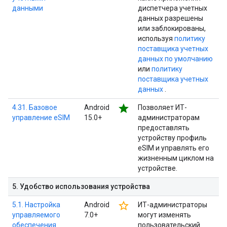
данными
диспетчера учетных
данных разрешены
или заблокированы,
используя
политику
поставщика учетных
данных по умолчанию
или
политику
поставщика учетных
данных
.
star
4.31. Базовое
Android
Позволяет ИТ-
управление eSIM
15.0+
администраторам
предоставлять
устройству профиль
eSIM и управлять его
жизненным циклом на
устройстве.
5
.
Удобство использования устройства
star_border
5.1. Настройка
Android
ИТ-администраторы
управляемого
7.0+
могут изменять
обеспечения
пользовательский