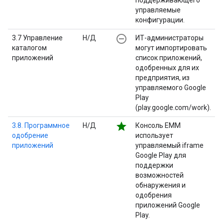
поддерживающего
управляемые
конфигурации.
remove_circle_outline
3.7 Управление
Н/Д
ИТ-администраторы
каталогом
могут импортировать
приложений
список приложений,
одобренных для их
предприятия, из
управляемого Google
Play
(play.google.com/work).
star
3.8. Программное
Н/Д
Консоль EMM
одобрение
использует
приложений
управляемый iframe
Google Play для
поддержки
возможностей
обнаружения и
одобрения
приложений Google
Play.