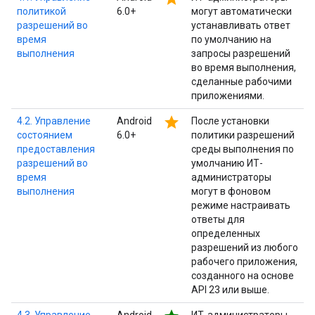
политикой
6.0+
могут автоматически
разрешений во
устанавливать ответ
время
по умолчанию на
выполнения
запросы разрешений
во время выполнения,
сделанные рабочими
приложениями.
star
4.2. Управление
Android
После установки
состоянием
6.0+
политики разрешений
предоставления
среды выполнения по
разрешений во
умолчанию ИТ-
время
администраторы
выполнения
могут в фоновом
режиме настраивать
ответы для
определенных
разрешений из любого
рабочего приложения,
созданного на основе
API 23 или выше.