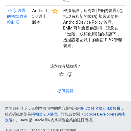
疊。
star_border
7.2.新裝置
Android
根據預設，所有新註冊的裝置 (包
的標準政策
5.0 以上
括現有和新的繫結) 都必須使用
控制器
版本
Android Device Policy 管理。
EMM 可能會提供選項，讓您在
「進階」或類似用語的標題下，
透過設定區域中的自訂 DPC 管理
裝置。
這對你有幫助嗎？
提供意見
除非另有註明，否則本頁面中的內容是採用
創用 CC 姓名標示 4.0 授權
，
程式碼範例則為
阿帕契 2.0 授權
。詳情請參閱《
Google Developers 網站
政策
》。Java 是 Oracle 和/或其關聯企業的註冊商標。
上次更新時間：2025-10-11 (世界標準時間)。