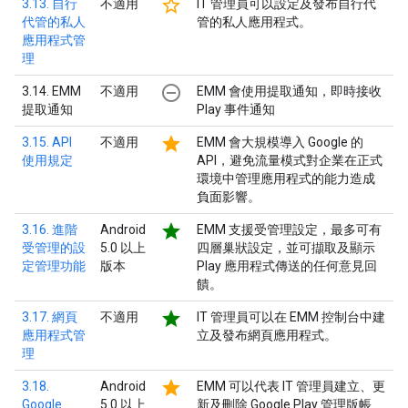
star_border
3.13. 自行
不適用
IT 管理員可以設定及發布自行代
代管的私人
管的私人應用程式。
應用程式管
理
remove_circle_outline
3.14. EMM
不適用
EMM 會使用提取通知，即時接收
提取通知
Play 事件通知
star
3.15. API
不適用
EMM 會大規模導入 Google 的
使用規定
API，避免流量模式對企業在正式
環境中管理應用程式的能力造成
負面影響。
star
3.16. 進階
Android
EMM 支援受管理設定，最多可有
受管理的設
5.0 以上
四層巢狀設定，並可擷取及顯示
定管理功能
版本
Play 應用程式傳送的任何意見回
饋。
star
3.17. 網頁
不適用
IT 管理員可以在 EMM 控制台中建
應用程式管
立及發布網頁應用程式。
理
star
3.18.
Android
EMM 可以代表 IT 管理員建立、更
Google
5.0 以上
新及刪除 Google Play 管理版帳