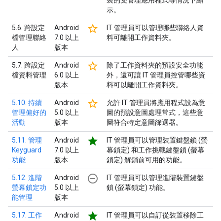
裝的受管理應用程式等情況下顯
示。
star_border
5.6. 跨設定
Android
IT 管理員可以管理哪些聯絡人資
檔管理聯絡
7.0 以上
料可離開工作資料夾。
人
版本
star_border
5.7. 跨設定
Android
除了工作資料夾的預設安全功能
檔資料管理
6.0 以上
外，還可讓 IT 管理員控管哪些資
版本
料可以離開工作資料夾。
star_border
5.10. 持續
Android
允許 IT 管理員將應用程式設為意
管理偏好的
5.0 以上
圖的預設意圖處理常式，這些意
活動
版本
圖符合特定意圖篩選器。
star
5.11. 管理
Android
IT 管理員可以管理裝置鍵盤鎖 (螢
Keyguard
7.0 以上
幕鎖定) 和工作挑戰鍵盤鎖 (螢幕
功能
版本
鎖定) 解鎖前可用的功能。
remove_circle_outline
5.12. 進階
Android
IT 管理員可以管理進階裝置鍵盤
螢幕鎖定功
5.0 以上
鎖 (螢幕鎖定) 功能。
能管理
版本
star
5.17. 工作
Android
IT 管理員可以自訂從裝置移除工