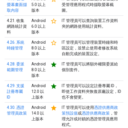
螢幕畫面擷
5.0 以上
受管理應用程式時擷取螢幕截
取內容
版本
圖。
star_border
4.21. 收集
Android
IT 管理員可以查詢裝置工作資料
網路統計資
6.0 以上
夾的網路使用統計資料。
料
版本
star_border
4.26. 系統
Android
IT 管理員可以管理裝置時鐘和時
時鐘管理
8.0 以上
區設定，並禁止使用者修改系統
版本
自動完成的裝置設定。
star
4.28. 委派
Android
IT 管理員可以將額外權限委派給
範圍管理
8.0 以上
個別套件。
版本
star
4.29. 支援
Android
IT 管理員可以設定註冊專屬 ID，
註冊專屬
12.0 以
即使工作資料夾恢復原廠設定，ID
ID
上版本
也不會變更。
star
4.30. 憑證
Android
IT 管理員可以使用
憑證供應商政
管理員政策
14.0 以
策預設值
或
憑證供應商政策
，管
上版本
理允許或封鎖的憑證管理員應用
程式。