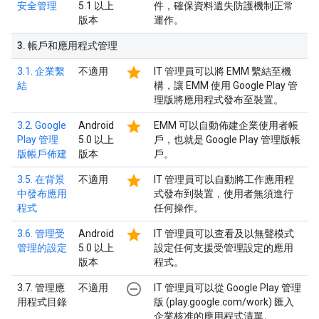
安全管理
5.1 以上
件，確保資料遺失防護機制正常
版本
運作。
3
.
帳戶和應用程式管理
star
3.1. 企業繫
不適用
IT 管理員可以將 EMM 繫結至機
結
構，讓 EMM 使用 Google Play 管
理版將應用程式發布至裝置。
star
3.2. Google
Android
EMM 可以自動佈建企業使用者帳
Play 管理
5.0 以上
戶，也就是 Google Play 管理版帳
版帳戶佈建
版本
戶。
star
3.5. 在背景
不適用
IT 管理員可以自動將工作應用程
中發布應用
式發布到裝置，使用者無須進行
程式
任何操作。
star
3.6. 管理受
Android
IT 管理員可以查看及以無聲模式
管理的設定
5.0 以上
設定任何支援受管理設定的應用
版本
程式。
remove_circle_outline
3.7. 管理應
不適用
IT 管理員可以從 Google Play 管理
用程式目錄
版 (play.google.com/work) 匯入
企業核准的應用程式清單。