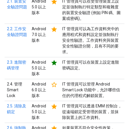
star
2.1. 裝置安
Android
IT 管理員可以在受管理裝置上設
全驗證問題
5.0 以上
定並強制執行特定類型和複雜度
版本
的裝置安全驗證 (例如 PIN 碼、圖
案或密碼)。
star
2.2. 工作安
Android
IT 管理員可以為工作資料夾中的
全驗證問題
7.0 以上
應用程式和資料設定並強制執行
版本
安全性驗證。工作資料夾與裝置
安全性驗證分開，且有不同的要
求。
star
2.3. 進階密
Android
IT 管理員可以在裝置上設定進階
碼管理
5.0 以上
密碼設定。
版本
star_border
2.4. 管理
Android
IT 管理員可以管理 Android
Smart
6.0 以上
Smart Lock 功能中，允許哪些信
Lock
版本
任的代理程式解鎖裝置。
star
2.5. 清除及
Android
IT 管理員可以透過 EMM 控制台，
鎖定
5.0 以上
從遠端鎖定受管理的裝置，並抹
版本
除裝置上的工作資料。
star
2.6. 強制執
Android
如果裝置不符合安全性政策，