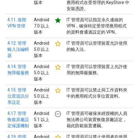
版本
應用程式在受管理的 KeyStore 中
安裝憑證。
star
4.11. 進階
Android
IT 管理員可以指定永久連線的
VPN 管理
7.0 以上
VPN，確保特定受管理應用程式
版本
的資料會通過設定的 VPN。
star_border
4.12. 管理
Android
IT 管理員可以管理裝置允許使用
輸入法編輯
5.0 以上
的輸入法。
器
版本
star_border
4.14. 管理
Android
IT 管理員可以管理裝置上允許使
無障礙服務
5.0 以上
用的無障礙服務。
版本
star_border
4.15. 管理
Android
IT 管理員可以禁止與工作資料夾
位置資訊分
5.0 以上
中的應用程式分享位置資料。
享設定
版本
remove_circle_outline
4.17. 管理
Android
IT 管理員可確保未經授權的人員
恢復原廠設
5.1 以上
無法將公司裝置恢復原廠設定，
定保護機制
版本
藉此防範裝置遭竊。
star_border
4.19. 管理
Android
IT 管理員可以禁止使用者在使用