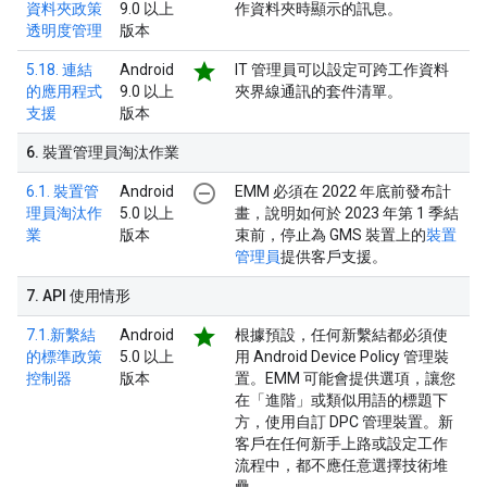
資料夾政策
9.0 以上
作資料夾時顯示的訊息。
透明度管理
版本
star
5.18. 連結
Android
IT 管理員可以設定可跨工作資料
的應用程式
9.0 以上
夾界線通訊的套件清單。
支援
版本
6
.
裝置管理員淘汰作業
remove_circle_outline
6.1. 裝置管
Android
EMM 必須在 2022 年底前發布計
理員淘汰作
5.0 以上
畫，說明如何於 2023 年第 1 季結
業
版本
束前，停止為 GMS 裝置上的
裝置
管理員
提供客戶支援。
7
.
API 使用情形
star
7.1.新繫結
Android
根據預設，任何新繫結都必須使
的標準政策
5.0 以上
用 Android Device Policy 管理裝
控制器
版本
置。EMM 可能會提供選項，讓您
在「進階」或類似用語的標題下
方，使用自訂 DPC 管理裝置。新
客戶在任何新手上路或設定工作
流程中，都不應任意選擇技術堆