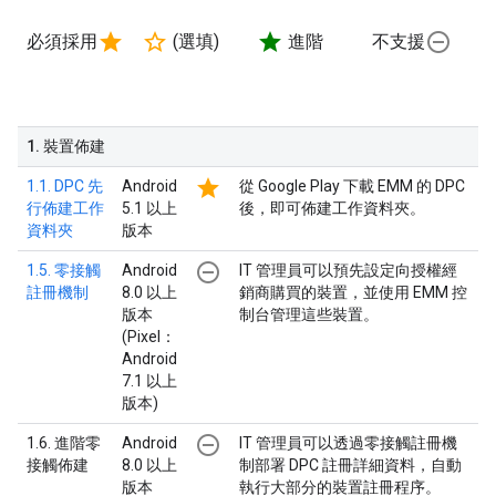
star
star_border
star
remove_circle_outline
必須採用
(選填)
進階
不支援
1
.
裝置佈建
star
1.1. DPC 先
Android
從 Google Play 下載 EMM 的 DPC
行佈建工作
5.1 以上
後，即可佈建工作資料夾。
資料夾
版本
remove_circle_outline
1.5. 零接觸
Android
IT 管理員可以預先設定向授權經
註冊機制
8.0 以上
銷商購買的裝置，並使用 EMM 控
版本
制台管理這些裝置。
(Pixel：
Android
7.1 以上
版本)
remove_circle_outline
1.6. 進階零
Android
IT 管理員可以透過零接觸註冊機
接觸佈建
8.0 以上
制部署 DPC 註冊詳細資料，自動
版本
執行大部分的裝置註冊程序。