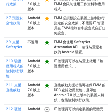
行政策
5.0 以上
EMM 會限制使用工作資料和應用
版本
程式。
star
2.7. 預設安
Android
EMM 必須預設在裝置上強制執行
全性政策
5.0 以上
指定的安全政策，不需要 IT 管理
版本
員在 EMM 控制台中設定或自訂任
何設定。
star
2.9. 支援
不適用
EMM 會使用 SafetyNet
SafetyNet
Attestation API，確保裝置是有
效的 Android 裝置。
star
2.10. 驗證
Android
IT 管理員可以在裝置上啟用「驗
應用程式的
5.0 以上
證應用程式」。
強制執行狀
版本
態
star
2.11. 支援
Android
直接啟動支援功能可確保 EMM 的
直接啟動
7.0 以上
DPC 處於啟用狀態，且即使
版本
Android 7.0 以上版本的裝置未解
鎖，也能強制執行政策。
remove_circle_outline
2.12. 硬體
Android
IT 管理員可以鎖定裝置的硬體元