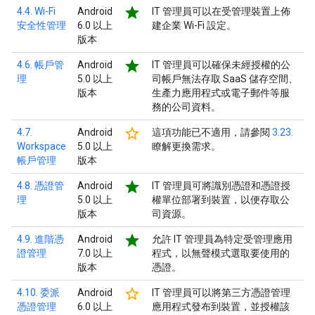
star
4.4. Wi-Fi
Android
IT 管理員可以在受管理裝置上佈
安全性管理
6.0 以上
建企業 Wi-Fi 設定。
版本
star
4.6. 帳戶管
Android
IT 管理員可以確保未經授權的公
理
5.0 以上
司帳戶無法存取 SaaS 儲存空間、
版本
生產力應用程式或電子郵件等服
務的公司資料。
star_border
4.7.
Android
這項功能已不適用，請參閱
3.23.
Workspace
5.0 以上
瞭解更換需求。
帳戶管理
版本
star
4.8. 憑證管
Android
IT 管理員可將識別憑證和憑證授
理
5.0 以上
權單位部署到裝置，以便存取公
版本
司資源。
star
4.9. 進階憑
Android
允許 IT 管理員為特定受管理應用
證管理
7.0 以上
程式，以無聲模式選取要使用的
版本
憑證。
star_border
4.10. 委派
Android
IT 管理員可以將第三方憑證管理
憑證管理
6.0 以上
應用程式發布到裝置，並授權該