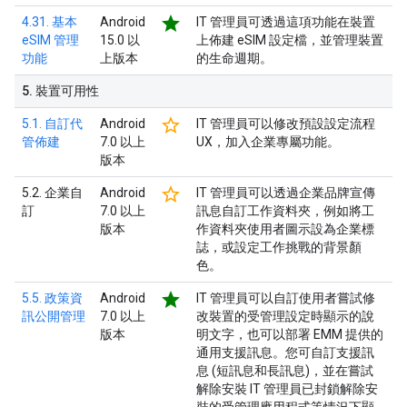
star
4.31. 基本
Android
IT 管理員可透過這項功能在裝置
eSIM 管理
15.0 以
上佈建 eSIM 設定檔，並管理裝置
功能
上版本
的生命週期。
5
.
裝置可用性
star_border
5.1. 自訂代
Android
IT 管理員可以修改預設設定流程
管佈建
7.0 以上
UX，加入企業專屬功能。
版本
star_border
5.2. 企業自
Android
IT 管理員可以透過企業品牌宣傳
訂
7.0 以上
訊息自訂工作資料夾，例如將工
版本
作資料夾使用者圖示設為企業標
誌，或設定工作挑戰的背景顏
色。
star
5.5. 政策資
Android
IT 管理員可以自訂使用者嘗試修
訊公開管理
7.0 以上
改裝置的受管理設定時顯示的說
版本
明文字，也可以部署 EMM 提供的
通用支援訊息。您可自訂支援訊
息 (短訊息和長訊息)，並在嘗試
解除安裝 IT 管理員已封鎖解除安