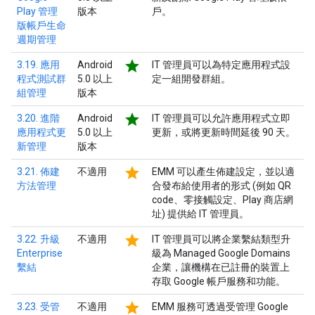
Play 管理
版本
戶。
版帳戶生命
週期管理
star
3.19. 應用
Android
IT 管理員可以為特定應用程式設
程式測試群
5.0 以上
定一組開發群組。
組管理
版本
star
3.20. 進階
Android
IT 管理員可以允許應用程式立即
應用程式更
5.0 以上
更新，或將更新時間延後 90 天。
新管理
版本
star
3.21. 佈建
不適用
EMM 可以產生佈建設定，並以適
方法管理
合發布給使用者的形式 (例如 QR
code、零接觸設定、Play 商店網
址) 提供給 IT 管理員。
star
3.22. 升級
不適用
IT 管理員可以將企業繫結類型升
Enterprise
級為 Managed Google Domains
繫結
企業，讓機構在已註冊的裝置上
存取 Google 帳戶服務和功能。
star
3.23. 受管
不適用
EMM 服務可透過受管理 Google