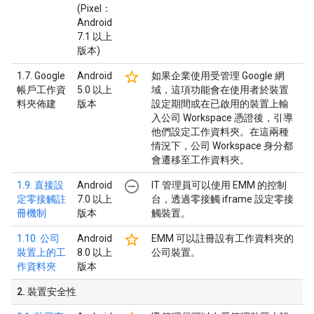
(Pixel：
Android
7.1 以上
版本)
star_border
1.7. Google
Android
如果企業使用受管理 Google 網
帳戶工作資
5.0 以上
域，這項功能會在使用者於裝置
料夾佈建
版本
設定期間或在已啟用的裝置上輸
入公司 Workspace 憑證後，引導
他們設定工作資料夾。在這兩種
情況下，公司 Workspace 身分都
會遷移至工作資料夾。
remove_circle_outline
1.9. 直接設
Android
IT 管理員可以使用 EMM 的控制
定零接觸註
7.0 以上
台，透過零接觸 iframe 設定零接
冊機制
版本
觸裝置。
star_border
1.10. 公司
Android
EMM 可以註冊設有工作資料夾的
裝置上的工
8.0 以上
公司裝置。
作資料夾
版本
2
.
裝置安全性