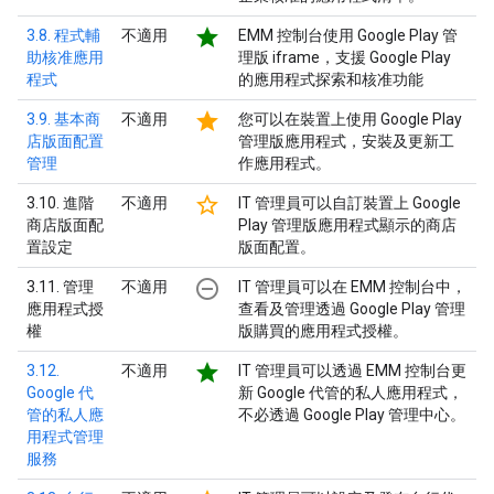
star
3.8. 程式輔
不適用
EMM 控制台使用 Google Play 管
助核准應用
理版 iframe，支援 Google Play
程式
的應用程式探索和核准功能
star
3.9. 基本商
不適用
您可以在裝置上使用 Google Play
店版面配置
管理版應用程式，安裝及更新工
管理
作應用程式。
star_border
3.10. 進階
不適用
IT 管理員可以自訂裝置上 Google
商店版面配
Play 管理版應用程式顯示的商店
置設定
版面配置。
remove_circle_outline
3.11. 管理
不適用
IT 管理員可以在 EMM 控制台中，
應用程式授
查看及管理透過 Google Play 管理
權
版購買的應用程式授權。
star
3.12.
不適用
IT 管理員可以透過 EMM 控制台更
Google 代
新 Google 代管的私人應用程式，
管的私人應
不必透過 Google Play 管理中心。
用程式管理
服務