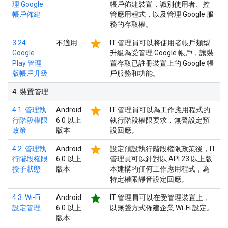
理 Google
帳戶佈建裝置，識別使用者、控
帳戶佈建
管應用程式，以及管理 Google 服
務的存取權。
star
3.24.
不適用
IT 管理員可以將使用者帳戶類型
Google
升級為受管理 Google 帳戶，讓裝
Play 管理
置存取已註冊裝置上的 Google 帳
版帳戶升級
戶服務和功能。
4
.
裝置管理
star
4.1. 管理執
Android
IT 管理員可以為工作應用程式的
行階段權限
6.0 以上
執行階段權限要求，無聲設定預
政策
版本
設回應。
star
4.2. 管理執
Android
設定預設執行階段權限政策後，IT
行階段權限
6.0 以上
管理員可以針對以 API 23 以上版
授予狀態
版本
本建構的任何工作應用程式，為
特定權限靜音設定回應。
star
4.3. Wi-Fi
Android
IT 管理員可以在受管理裝置上，
設定管理
6.0 以上
以無聲方式佈建企業 Wi-Fi 設定。
版本