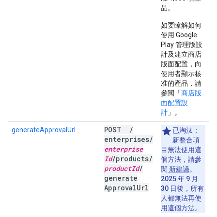
品。
如要瞭解如何
使用 Google
Play 管理版設
計及建立商店
版面配置，向
使用者顯示核
准的產品，請
參閱「
商店版
面配置設
計
」。
POST
/
generateApprovalUrl
已淘汰：
enterprises
/
新整合項
enterprise
目無法使用這
Id
/
products
/
個方法，請參
product
Id
/
閱
新建議
。
generate
2025 年 9 月
Approval
Url
30 日後，所有
人都無法再使
用這個方法。