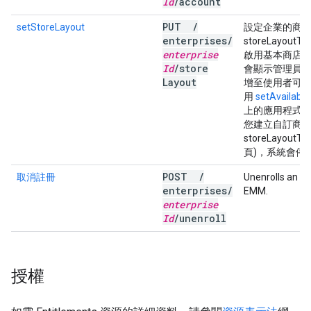
Id
/
account
PUT
/
setStoreLayout
設定企業的商
enterprises
/
storeLayout
enterprise
啟用基本商店
Id
/
store
會顯示管理員
Layout
增至使用者可用
用
setAvailabl
上的應用程式會依
您建立自訂商店
storeLayoutT
頁)，系統會停
POST
/
取消註冊
Unenrolls an en
enterprises
/
EMM.
enterprise
Id
/
unenroll
授權