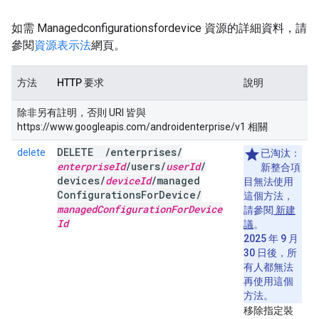
如需 Managedconfigurationsfordevice 資源的詳細資料，請
參閱
資源表示法
網頁。
方法
HTTP 要求
說明
除非另有註明，否則 URI 皆與
https://www.googleapis.com/androidenterprise/v1 相關
DELETE
/
enterprises
/
delete
已淘汰：
enterprise
Id
/
users
/
user
Id
/
新整合項
devices
/
device
Id
/
managed
目無法使用
Configurations
For
Device
/
這個方法，
managed
Configuration
For
Device
請參閱
新建
Id
議
。
2025 年 9 月
30 日後，所
有人都無法
再使用這個
方法。
移除指定裝