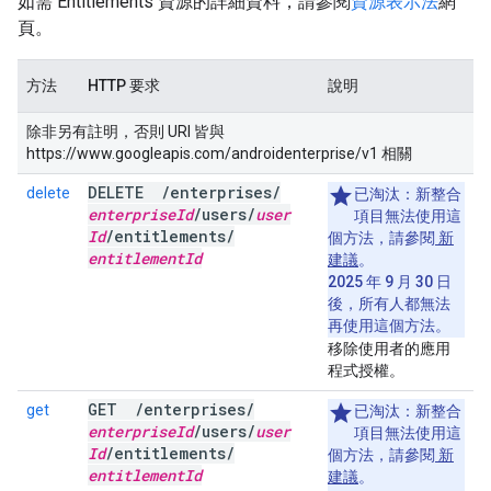
如需 Entitlements 資源的詳細資料，請參閱
資源表示法
網
頁。
方法
HTTP 要求
說明
除非另有註明，否則 URI 皆與
https://www.googleapis.com/androidenterprise/v1 相關
DELETE
/
enterprises
/
delete
已淘汰：
新整合
enterprise
Id
/
users
/
user
項目無法使用這
Id
/
entitlements
/
個方法，請參閱
新
entitlement
Id
建議
。
2025 年 9 月 30 日
後，所有人都無法
再使用這個方法。
移除使用者的應用
程式授權。
GET
/
enterprises
/
get
已淘汰：
新整合
enterprise
Id
/
users
/
user
項目無法使用這
Id
/
entitlements
/
個方法，請參閱
新
entitlement
Id
建議
。