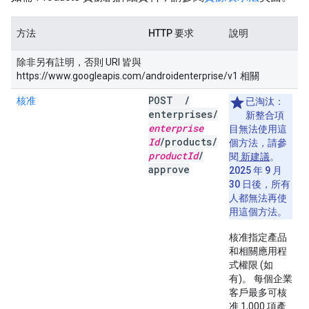
方法
HTTP 要求
說明
除非另有註明，否則 URI 皆與
https://www.googleapis.com/androidenterprise/v1 相關
POST
/
核准
已淘汰：
enterprises
/
新整合項
enterprise
目無法使用這
Id
/
products
/
個方法，請參
product
Id
/
閱
新建議
。
approve
2025 年 9 月
30 日後，所有
人都無法再使
用這個方法。
核准指定產品
和相關應用程
式權限 (如
有)。 每個企業
客戶最多可核
准 1,000 項產