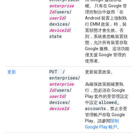
enterprise
權。 只有在 Google 管
Id
/
users
/
理控制台中啟用「在
user
Id
/
Android 裝置上強制執
devices
/
行 EMM 政策」時，裝
device
Id
/
置狀態才會生效。否
state
則，系統會忽略裝置狀
態，允許所有裝置存取
Google 服務。這項功能
僅支援 Google 管理的
使用者。
PUT
/
更新
更新裝置政策。
enterprises
/
enterprise
為確保政策能確實執
Id
/
users
/
行，您必須在 Google
user
Id
/
Play 套件的受管理設定
devices
/
allowed
_
中設定
device
Id
accounts
，禁止非受
管理帳戶存取 Google
Play。請參閱
限制
Google Play 帳戶
。