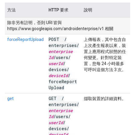
方法
HTTP 要求
說明
除非另有註明，否則 URI 皆與
https://www.googleapis.com/androidenterprise/v1 相關
POST
/
forceReportUpload
上傳報表，其中包含自
enterprises
/
上次產生報表以來，裝
enterprise
置上應用程式狀態的任
Id
/
users
/
何變更。針對特定裝
user
Id
/
置，您每 24 小時最多
devices
/
可呼叫這個方法 3 次。
device
Id
/
force
Report
Upload
GET
/
get
擷取裝置的詳細資料。
enterprises
/
enterprise
Id
/
users
/
user
Id
/
devices
/
device
Id