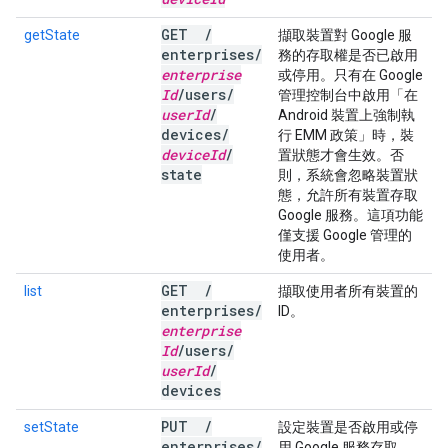
GET
/
getState
擷取裝置對 Google 服
enterprises
/
務的存取權是否已啟用
enterprise
或停用。只有在 Google
Id
/
users
/
管理控制台中啟用「在
user
Id
/
Android 裝置上強制執
devices
/
行 EMM 政策」時，裝
device
Id
/
置狀態才會生效。否
state
則，系統會忽略裝置狀
態，允許所有裝置存取
Google 服務。這項功能
僅支援 Google 管理的
使用者。
GET
/
list
擷取使用者所有裝置的
enterprises
/
ID。
enterprise
Id
/
users
/
user
Id
/
devices
PUT
/
setState
設定裝置是否啟用或停
enterprises
/
用 Google 服務存取