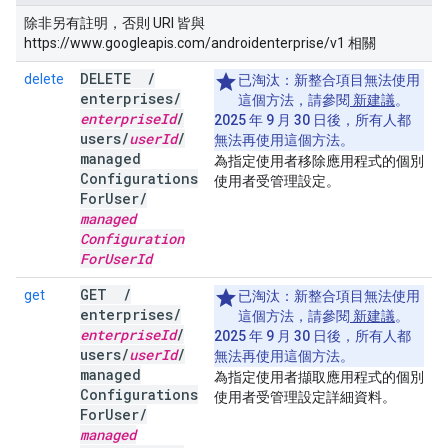
除非另有註明，否則 URI 皆與
https://www.googleapis.com/androidenterprise/v1 相關
DELETE
/
delete
已淘汰：
新整合項目無法使用
enterprises
/
這個方法，請參閱
新建議
。
enterprise
Id
/
2025 年 9 月 30 日後，所有人都
users
/
user
Id
/
無法再使用這個方法。
managed
為指定使用者移除應用程式的個別
Configurations
使用者受管理設定。
For
User
/
managed
Configuration
For
User
Id
GET
/
get
已淘汰：
新整合項目無法使用
enterprises
/
這個方法，請參閱
新建議
。
enterprise
Id
/
2025 年 9 月 30 日後，所有人都
users
/
user
Id
/
無法再使用這個方法。
managed
為指定使用者擷取應用程式的個別
Configurations
使用者受管理設定詳細資料。
For
User
/
managed