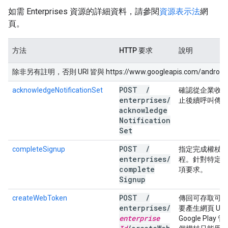
如需 Enterprises 資源的詳細資料，請參閱
資源表示法
網
頁。
方法
HTTP 要求
說明
除非另有註明，否則 URI 皆與 https://www.googleapis.com/androiden
POST
/
acknowledgeNotificationSet
確認從企業收
enterprises
/
止後續呼叫傳
acknowledge
Notification
Set
POST
/
completeSignup
指定完成權杖
enterprises
/
程。針對特定
complete
項要求。
Signup
POST
/
createWebToken
傳回可存取可嵌入
enterprises
/
要產生網頁 U
enterprise
Google Play 