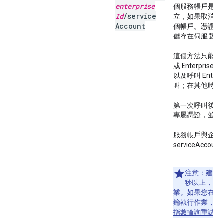
enterprise
個服務帳戶是專
Id
/
service
立，如果取消
Account
個帳戶。憑證
儲存在伺服器
這個方法只能在呼叫 E
或 Enterprise
以及呼叫 Enterp
叫；在其他時
第一次呼叫後
專屬憑證，並
服務帳戶與企
serviceAcco
注意：
建立
秒以上，才
業。如果您在
鑰執行作業，
指數輪詢重試