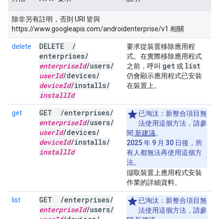
除非另有註明，否則 URI 皆與
https://www.googleapis.com/androidenterprise/v1 相關
DELETE
/
delete
要求從裝置移除應用程
enterprises
/
式。在實際移除應用程式
enterprise
Id
/
users
/
get
list
之前，呼叫
或
user
Id
/
devices
/
仍會顯示應用程式已安裝
device
Id
/
installs
/
在裝置上。
install
Id
GET
/
enterprises
/
get
已淘汰：
新整合項目無
enterprise
Id
/
users
/
法使用這個方法，請參
user
Id
/
devices
/
閱
新建議
。
device
Id
/
installs
/
2025 年 9 月 30 日後，所
install
Id
有人都無法再使用這個方
法。
擷取裝置上應用程式安裝
作業的詳細資料。
GET
/
enterprises
/
list
已淘汰：
新整合項目無
enterprise
Id
/
users
/
法使用這個方法，請參