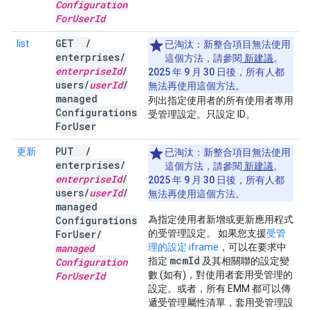
Configuration
For
User
Id
GET
/
list
已淘汰：
新整合項目無法使用
enterprises
/
這個方法，請參閱
新建議
。
enterprise
Id
/
2025 年 9 月 30 日後，所有人都
users
/
user
Id
/
無法再使用這個方法。
managed
列出指定使用者的所有使用者專用
Configurations
受管理設定。只設定 ID。
For
User
PUT
/
更新
已淘汰：
新整合項目無法使用
enterprises
/
這個方法，請參閱
新建議
。
enterprise
Id
/
2025 年 9 月 30 日後，所有人都
users
/
user
Id
/
無法再使用這個方法。
managed
Configurations
為指定使用者新增或更新應用程式
For
User
/
的受管理設定。 如果您支援
受管
managed
理的設定 iframe
，可以在要求中
mcm
Id
Configuration
指定
及其相關聯的設定變
For
User
Id
數 (如有)，對使用者套用受管理的
設定。或者，所有 EMM 都可以傳
遞受管理屬性清單，套用受管理設