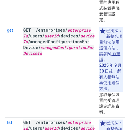
置的應用程
式裝置專屬
受管理設
定。
GET
/
enterprises
/
enterprise
get
已淘汰：
Id
/
users
/
user
Id
/
devices
/
device
新整合項
Id
/
managed
Configurations
For
目無法使用
Device
/
managed
Configuration
For
這個方法，
Device
Id
請參閱
新建
議
。
2025 年 9 月
30 日後，所
有人都無法
再使用這個
方法。
擷取每個裝
置的受管理
設定詳細資
料。
GET
/
enterprises
/
enterprise
list
已淘汰：
Id
/
users
/
user
Id
/
devices
/
device
新整合項