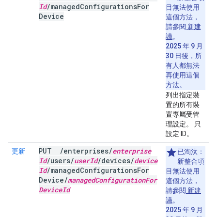
Id
/
managed
Configurations
For
目無法使用
Device
這個方法，
請參閱
新建
議
。
2025 年 9 月
30 日後，所
有人都無法
再使用這個
方法。
列出指定裝
置的所有裝
置專屬受管
理設定。 只
設定 ID。
PUT
/
enterprises
/
enterprise
更新
已淘汰：
Id
/
users
/
user
Id
/
devices
/
device
新整合項
Id
/
managed
Configurations
For
目無法使用
Device
/
managed
Configuration
For
這個方法，
Device
Id
請參閱
新建
議
。
2025 年 9 月