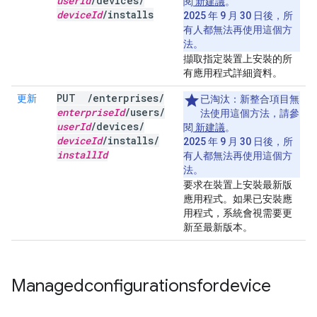
user
Id
/
devices
/
閱
新建議
。
device
Id
/
installs
2025 年 9 月 30 日後，所
有人都無法再使用這個方
法。
擷取指定裝置上安裝的所
有應用程式詳細資料。
PUT
/
enterprises
/
更新
已淘汰：
新整合項目無
enterprise
Id
/
users
/
法使用這個方法，請參
user
Id
/
devices
/
閱
新建議
。
device
Id
/
installs
/
2025 年 9 月 30 日後，所
install
Id
有人都無法再使用這個方
法。
要求在裝置上安裝最新版
應用程式。如果已安裝應
用程式，系統會視需要更
新至最新版本。
Managedconfigurationsfordevice