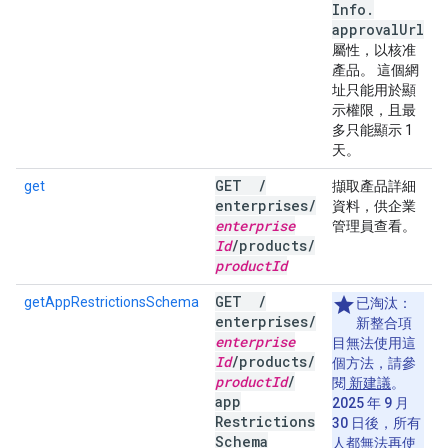
Info
.
approval
Url
屬性，以核准
產品。 這個網
址只能用於顯
示權限，且最
多只能顯示 1
天。
GET
/
get
擷取產品詳細
enterprises
/
資料，供企業
enterprise
管理員查看。
Id
/
products
/
product
Id
GET
/
getAppRestrictionsSchema
已淘汰：
enterprises
/
新整合項
enterprise
目無法使用這
Id
/
products
/
個方法，請參
product
Id
/
閱
新建議
。
app
2025 年 9 月
Restrictions
30 日後，所有
Schema
人都無法再使