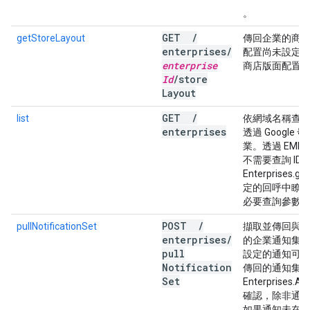
。
GET
/
getStoreLayout
傳回企業的商
enterprises
/
配置尚未設定，
enterprise
商店版面配置
Id
/
store
Layout
GET
/
list
依網域名稱查詢
enterprises
透過 Googl
業。透過 EM
不需要查詢 ID，
Enterprises.g
定的回呼中瞭解企
必要查詢參數
POST
/
pullNotificationSet
擷取並傳回與
enterprises
/
的企業通知集
pull
設定的通知可
Notification
傳回的通知集必
Set
Enterprises.Ac
確認，除非通
如果通知未在 