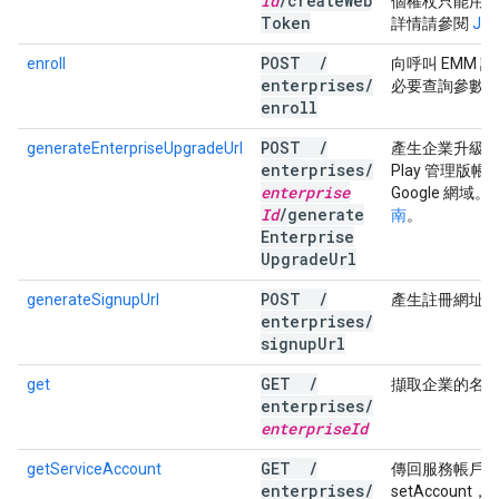
Id
/
create
Web
個權杖只能用來啟
Token
詳情請參閱
Jav
POST
/
enroll
向呼叫 EMM 
enterprises
/
必要查詢參數
enroll
POST
/
generateEnterpriseUpgradeUrl
產生企業升級網址
enterprises
/
Play 管理版
enterprise
Google 網域
Id
/
generate
南
。
Enterprise
Upgrade
Url
POST
/
generateSignupUrl
產生註冊網址
enterprises
/
signup
Url
GET
/
get
擷取企業的名
enterprises
/
enterprise
Id
GET
/
getServiceAccount
傳回服務帳戶
enterprises
/
setAccou