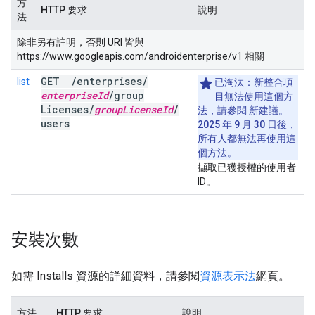
方
HTTP 要求
說明
法
除非另有註明，否則 URI 皆與
https://www.googleapis.com/androidenterprise/v1 相關
GET
/
enterprises
/
list
已淘汰：
新整合項
enterprise
Id
/
group
目無法使用這個方
Licenses
/
group
License
Id
/
法，請參閱
新建議
。
users
2025 年 9 月 30 日後，
所有人都無法再使用這
個方法。
擷取已獲授權的使用者
ID。
安裝次數
如需 Installs 資源的詳細資料，請參閱
資源表示法
網頁。
方法
HTTP 要求
說明