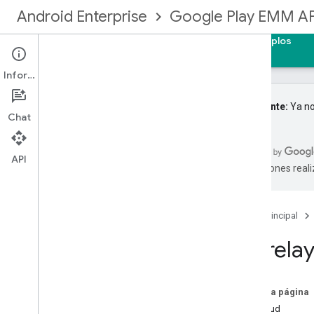
Android Enterprise
Google Play EMM AP
Página principal
Guías
Referencia
Ejemplos
Información
Importante:
Ya no
Chat
API de EMM de Google Play
Resumen de recursos
API
traducciones real
Dispositivos
Enrollmenttokens
Empresas
Página principal
Derechos
Storela
Licencias de grupo
Usuarios del grupo de licencias
Instalaciones
En esta página
Managed
Configurationsfordevice
Solicitud
Managed
Configurationsforuser