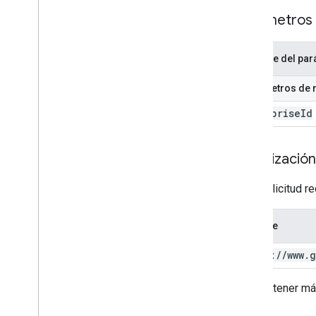
Parámetros
Nombre del par
Parámetros de 
enterprise
Id
Autorización
Esta solicitud r
Alcance
https:
/
/
www
.
g
Para obtener má