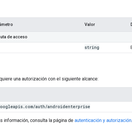
ámetro
Valor
ruta de acceso
string
equiere una autorización con el siguiente alcance:
oogleapis
.
com
/
auth
/
androidenterprise
s información, consulta la página de
autenticación y autorización