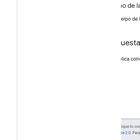
Cuerpo de la
En el cuerpo de 
Respuest
Si se aplica co
Salvo que se indique lo con
la
licencia Apache 2.0
. Par