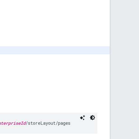
nterpriseId
/storeLayout/pages