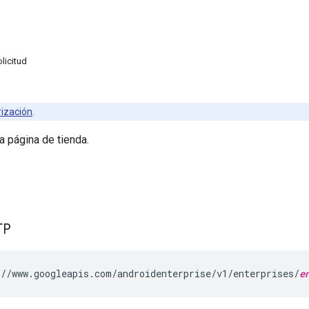
licitud
rización
.
a página de tienda.
TP
//www.googleapis.com/androidenterprise/v1/enterprises/
e