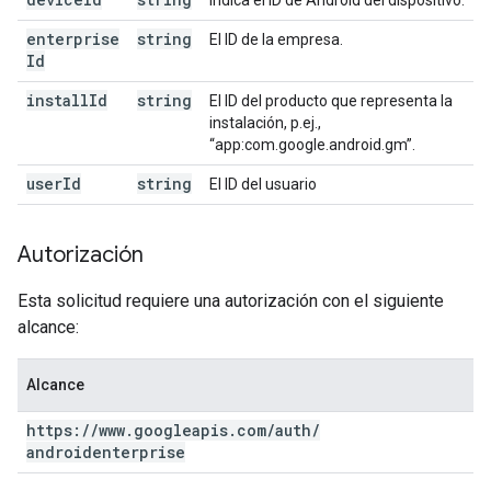
Indica el ID de Android del dispositivo.
enterprise
string
El ID de la empresa.
Id
install
Id
string
El ID del producto que representa la
instalación, p.ej.,
“app:com.google.android.gm”.
user
Id
string
El ID del usuario
Autorización
Esta solicitud requiere una autorización con el siguiente
alcance:
Alcance
https:
/
/
www
.
googleapis
.
com
/
auth
/
androidenterprise