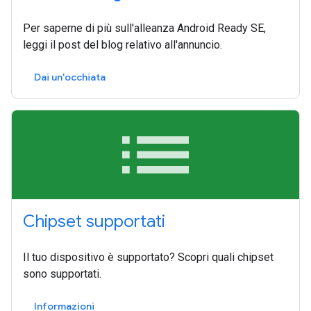
Per saperne di più sull'alleanza Android Ready SE,
leggi il post del blog relativo all'annuncio.
Dai un'occhiata
list
Chipset supportati
Il tuo dispositivo è supportato? Scopri quali chipset
sono supportati.
Informazioni