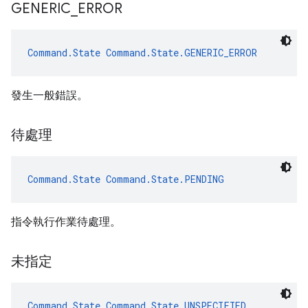
GENERIC
_
ERROR
Command.State
Command.State.GENERIC_ERROR
發生一般錯誤。
待處理
Command.State
Command.State.PENDING
指令執行作業待處理。
未指定
Command.State
Command.State.UNSPECIFIED