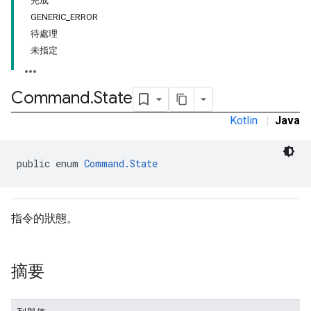
完成
GENERIC_ERROR
待處理
未指定
Command
.
State
Kotlin
|
Java
mmon.exceptions
ommon.model
public enum 
Command.State
tomapp.provider
ice
ice.model
指令的狀態。
migration
migration.model
ironment
摘要
ronment.exception
ironment.model
ication