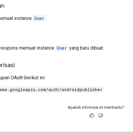
an
memuat instance
User
.
isi respons memuat instance
User
yang baru dibuat.
risasi
pan OAuth berikut ini:
www.googleapis.com/auth/androidpublisher
Apakah informasi ini membantu?