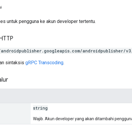
i
s untuk pengguna ke akun developer tertentu.
 HTTP
/androidpublisher.googleapis.com/androidpublisher/v3
n sintaksis
gRPC Transcoding
.
lur
string
Wajib. Akun developer yang akan ditambahi pengguna