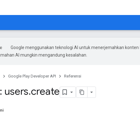
Google menggunakan teknologi AI untuk menerjemahkan konten
rjemahan AI mungkin mengandung kesalahan.
Google Play Developer API
Referensi
 users
.
create
ni