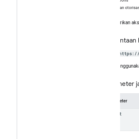
Isi respons
generatedapks
Cakupan otorisas
grants
inappproducts
Memberikan akse
internalappsharingartifacts
monetization
Permintaan
monetization
.
onetimeproducts
monetization
.
onetimeproducts
.
POST https:/
purchase
Options
monetization
.
onetimeproducts
.
URL menggunaka
purchase
Options
.
offers
monetization
.
subscriptions
monetization
.
subscriptions
.
base
Plans
Parameter ja
monetization
.
subscriptions
.
base
Plans
.
offers
Parameter
orders
purchases
.
products
parent
purchases
.
productsv2
purchases
.
subscriptions
purchases
.
subscriptionsv2
purchases
.
voidedpurchases