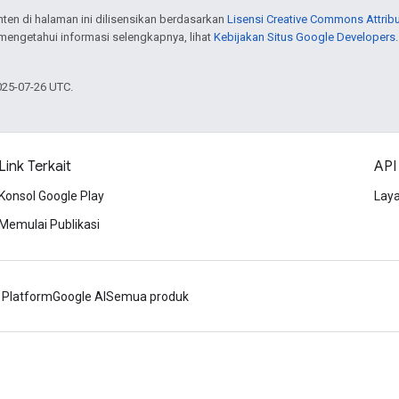
onten di halaman ini dilisensikan berdasarkan
Lisensi Creative Commons Attribu
 mengetahui informasi selengkapnya, lihat
Kebijakan Situs Google Developers
025-07-26 UTC.
Link Terkait
API
Konsol Google Play
Lay
Memulai Publikasi
 Platform
Google AI
Semua produk