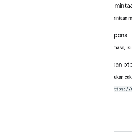
Isi perminta
reviews
systemapks
.
variants
Isi permintaan 
users
Ringkasan
Isi respons
create
delete
Jika berhasil, 
list
patch
Cakupan oto
Types
Memerlukan caku
All
Users
Android
Sdks
https://
App
Image
Type
App
Recovery
Action
Expansion
File
Type
Migrate
Base
Plan
Prices
Response
Money
Offer
Tag