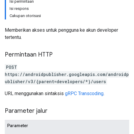
Isi permintaan
Isi respons
Cakupan otorisasi
Memberikan akses untuk pengguna ke akun developer
tertentu.
Permintaan HTTP
POST
https://androidpublisher.googleapis.com/androidp
ublisher/v3/{parent=developers/*}/users
ions
ions.offers
URL menggunakan sintaksis
gRPC Transcoding
.
Parameter jalur
s
Parameter