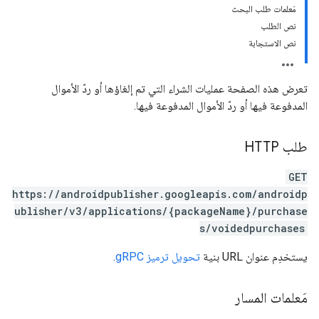
مَعلمات طلب البحث
نص الطلب
نص الاستجابة
تعرض هذه الصفحة عمليات الشراء التي تم إلغاؤها أو ردّ الأموال
المدفوعة فيها أو ردّ الأموال المدفوعة فيها.
طلب HTTP
GET
https://androidpublisher.googleapis.com/androidp
mon
ublisher/v3/applications/{packageName}/purchase
monetizati
s/voidedpurchases
يستخدِم عنوان URL بنية
تحويل ترميز gRPC
.
مَعلمات المسار