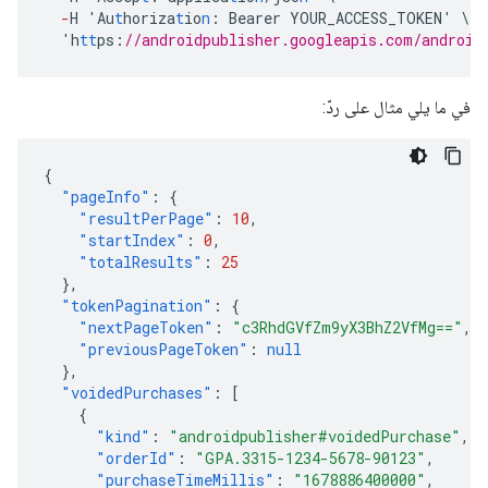
-
H
'Au
t
horiza
t
io
n
:
Bearer
YOUR_ACCESS_TOKEN'
\
'h
tt
ps
:
//androidpublisher.googleapis.com/android
في ما يلي مثال على ردّ:
{
"pageInfo"
:
{
"resultPerPage"
:
10
,
"startIndex"
:
0
,
"totalResults"
:
25
},
"tokenPagination"
:
{
"nextPageToken"
:
"c3RhdGVfZm9yX3BhZ2VfMg=="
,
"previousPageToken"
:
null
},
"voidedPurchases"
:
[
{
"kind"
:
"androidpublisher#voidedPurchase"
,
"orderId"
:
"GPA.3315-1234-5678-90123"
,
"purchaseTimeMillis"
:
"1678886400000"
,