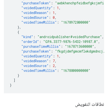
"purchaseToken"
:
"aebkhenchpfeidbefgkcjmfi.A
"voidedQuantity"
:
1
,
"voidedReason"
:
1
,
"voidedSource"
:
0
,
"voidedTimeMillis"
:
"1678972800000"
},
{
"kind"
:
"androidpublisher#voidedPurchase"
,
"orderId"
:
"GPA.3377-9876-5432-10987.0"
,
"purchaseTimeMillis"
:
"1678713600000"
,
"purchaseToken"
:
"fkgdjdmfgmcmflekdgmdncj.A
"voidedQuantity"
:
1
,
"voidedReason"
:
7
,
"voidedSource"
:
2
,
"voidedTimeMillis"
:
"1678800000000"
}
]
}
نطاقات التفويض