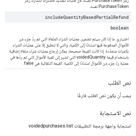
رمز PurchaseToken نفسه، لأنّ طلبات تجديد الاشتراك تتشارك رمز
PurchaseToken نفسه.
include
Quantity
Based
Partial
Refund
boolean
اختياريّ. ما إذا كان سيتم تضمين عمليات الشراء الملغاة التي تم ردّ جزء من
الأموال المدفوعة فيها استنادًا إلى الكمية، والتي لا تنطبق إلا على عمليات الشراء
بكميات متعدّدة. إذا كانت القيمة صحيحة، يمكن إرجاع عمليات شراء ملغاة إضافية
باستخدام قيمة voidedQuantity التي تشير إلى كمية الأموال التي تم ردّها في
عملية ردّ جزء من الأموال استنادًا إلى الكمية. القيمة التلقائية هي false.
نص الطلب
يجب أن يكون نص الطلب فارغًا.
نص الاستجابة
استجابة واجهة برمجة التطبيقات voidedpurchases.list