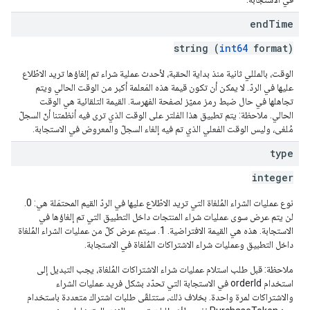
end
Time
string (
int64
format)
الوقت، بالمللي ثانية منذ بداية الحقبة، لأحدث عملية شراء تم إلغاؤها تريد الاطّلاع
عليها في الردّ. لا يمكن أن تكون قيمة هذه المَعلمة أكبر من الوقت الحالي ويتم
تجاهلها في حال ضبط رمز مميّز لصفحة الفهرسة. القيمة التلقائية هي الوقت
الحالي. ملاحظة: يتم تطبيق هذا الفلتر على الوقت الذي ترى فيه أنظمتنا أنّ السجلّ
مُلغى، وليس الوقت الفعلي الذي تم فيه إلغاء السجلّ والمعروض في الاستجابة.
type
integer
نوع عمليات الشراء المُلغاة التي تريد الاطّلاع عليها في الردّ القيم المحتمَلة هي: 0.
لن يتم عرض سوى عمليات شراء المنتجات داخل التطبيق التي تم إلغاؤها في
الاستجابة. هذه هي القيمة الافتراضية. 1. سيتم عرض كلّ من عمليات الشراء المُلغاة
داخل التطبيق وعمليات شراء الاشتراكات المُلغاة في الاستجابة.
ملاحظة: قبل طلب استلام عمليات شراء الاشتراكات المُلغاة، يجب التبديل إلى
استخدام orderId في الاستجابة التي تحدّد بشكل فريد عمليات الشراء
والاشتراكات لمرة واحدة. بخلاف ذلك، ستتلقّى طلبات اشتراك متعددة باستخدام