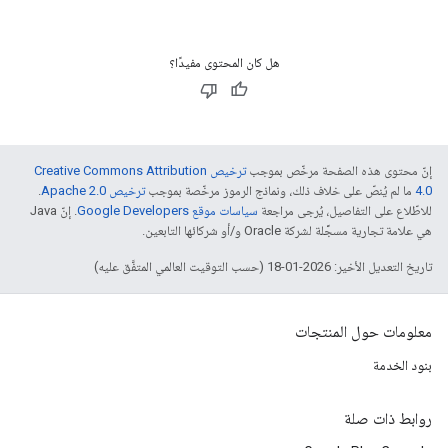
هل كان المحتوى مفيدًا؟
إنّ محتوى هذه الصفحة مرخّص بموجب
ترخيص Creative Commons Attribution
4.0‏
ما لم يُنصّ على خلاف ذلك، ونماذج الرموز مرخّصة بموجب
ترخيص Apache 2.0‏
.
للاطّلاع على التفاصيل، يُرجى مراجعة
سياسات موقع Google Developers‏
. إنّ Java
هي علامة تجارية مسجَّلة لشركة Oracle و/أو شركائها التابعين.
تاريخ التعديل الأخير: 2026-01-18 (حسب التوقيت العالمي المتفَّق عليه)
معلومات حول المنتجات
بنود الخدمة
روابط ذات صلة