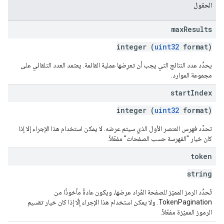
الحقول
max
Results
integer (
uint32
format)
يحدِّد عدد النتائج التي يجب أن تعرِضها عملية القائمة. يعتمد العدد التلقائي على
مجموعة الموارد.
start
Index
integer (
uint32
format)
تحدِّد فهرس العنصر الأول الذي سيتم عرضه. لا يمكن استخدام هذا الإجراء إلا إذا
كان خيار "الفهرسة حسب الصفحات" مفعّلاً.
token
string
تُحدِّد الرمز المميّز للصفحة المُراد عرضها، ويكون عادةً مأخوذًا من
TokenPagination. ولا يمكن استخدام هذا الإجراء إلّا إذا كان خيار تقسيم
الرموز المميّزة مفعّلاً.