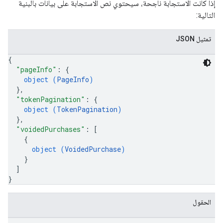
إذا كانت الاستجابة ناجحة، سيحتوي نص الاستجابة على بيانات بالبنية
التالية:
تمثيل JSON
{
"pageInfo"
: 
{
object (
PageInfo
)
}
,
"tokenPagination"
: 
{
object (
TokenPagination
)
}
,
"voidedPurchases"
: 
[
{
object (
VoidedPurchase
)
}
]
}
الحقول