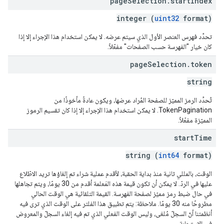
page
Selection
.
start
Index
integer (
uint32
format)
تحدِّد فهرس العنصر الأول الذي سيتم عرضه. لا يمكن استخدام هذا الإجراء إلا إذا
كان خيار "الفهرسة حسب الصفحات" مفعّلاً.
page
Selection
.
token
string
تُحدِّد الرمز المميّز للصفحة المُراد عرضها، ويكون عادةً مأخوذًا من
TokenPagination. لا يمكن استخدام هذا الإجراء إلا إذا كان تقسيم الرموز
المميّزة مفعّلاً.
start
Time
string (
int64
format)
الوقت، بالمللي ثانية منذ بداية الحقبة، لأقدم عملية شراء تم إلغاؤها تريد الاطّلاع
عليها في الردّ. لا يمكن أن تكون قيمة هذه المَعلمة أقدم من 30 يومًا، ويتم تجاهلها
في حال ضبط رمز مميّز لصفحة الفهرسة. القيمة التلقائية هي الوقت الحالي
مطروحًا منه 30 يومًا. ملاحظة: يتم تطبيق هذا الفلتر على الوقت الذي ترى فيه
أنظمتنا أنّ السجلّ مُلغى، وليس الوقت الفعلي الذي تم فيه إلغاء السجلّ والمعروض
في الاستجابة.