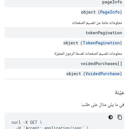
page
Info
object (
PageInfo
)
معلومات عامة عن تقسيم الصفحات
token
Pagination
object (
TokenPagination
)
معلومات تقسيم الصفحات لقسمة الرموز المميّزة
voided
Purchases[]
object (
VoidedPurchase
)
عيّنة
في ما يلي مثال على طلب:
curl
-
X
GET
\
-
H
'Accep
t
:
applica
t
io
n
/jso
n
'
\