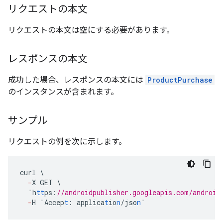
リクエストの本文
リクエストの本文は空にする必要があります。
レスポンスの本文
成功した場合、レスポンスの本文には
ProductPurchase
のインスタンスが含まれます。
サンプル
リクエストの例を次に示します。
curl
\
-
X
GET
\
'h
tt
ps
:
//androidpublisher.googleapis.com/android
-
H
'Accep
t
:
applica
t
io
n
/jso
n
'