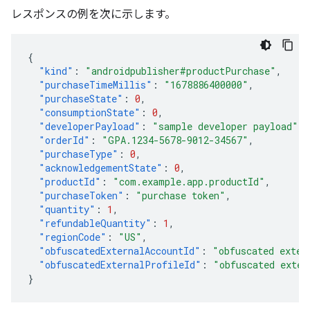
レスポンスの例を次に示します。
{
"kind"
:
"androidpublisher#productPurchase"
,
"purchaseTimeMillis"
:
"1678886400000"
,
"purchaseState"
:
0
,
"consumptionState"
:
0
,
"developerPayload"
:
"sample developer payload"
,
"orderId"
:
"GPA.1234-5678-9012-34567"
,
"purchaseType"
:
0
,
"acknowledgementState"
:
0
,
"productId"
:
"com.example.app.productId"
,
"purchaseToken"
:
"purchase token"
,
"quantity"
:
1
,
"refundableQuantity"
:
1
,
"regionCode"
:
"US"
,
"obfuscatedExternalAccountId"
:
"obfuscated exter
"obfuscatedExternalProfileId"
:
"obfuscated exter
}