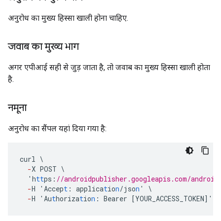
अनुरोध का मुख्य हिस्सा खाली होना चाहिए.
जवाब का मुख्य भाग
अगर एपीआई सही से जुड़ जाता है, तो जवाब का मुख्य हिस्सा खाली होता
है.
नमूना
अनुरोध का सैंपल यहां दिया गया है:
curl
\
-
X
POST
\
'h
tt
ps
:
//androidpublisher.googleapis.com/android
-
H
'Accep
t
:
applica
t
io
n
/jso
n
'
\
-
H
'Au
t
horiza
t
io
n
:
Bearer
[
YOUR_ACCESS_TOKEN
]
'