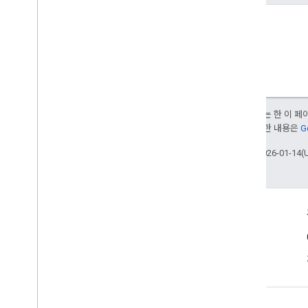
purchases
.
voidedpurchases
reviews
systemapks
.
variants
users
유형
달리 명시되지 않는 한 이 
All
Users
부여됩니다. 자세한 내용은
G
Android
Sdks
App
Image
Type
최종 업데이트: 2026-01-14(
App
Recovery
Action
Expansion
File
Type
Migrate
Base
Plan
Prices
Response
제품 정보
Money
Offer
Tag
서비스 약관
Page
Info
Price
Product
Update
Latency
Tolerance
Recovery
Status