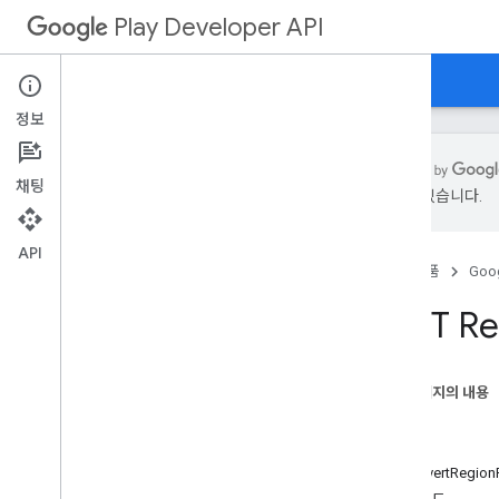
applications.deviceTierConfigs
Play Developer API
applications.tracks.releases
apprecovery
가이드
참조
샘플
appstoreappsreview
appstorecatalog
.
recent
App
Views
정보
appstorecatalog
.
recent
Update
Events
edits
채팅
edits
.
apks
있을 수 있습니다.
edits
.
bundles
edits
.
countryavailability
API
홈
제품
Goog
edits
.
deobfuscationfiles
edits
.
details
REST Re
edits
.
expansionfiles
edits
.
images
edits
.
listings
이 페이지의 내용
edits
.
testers
리소스
edits
.
tracks
메서드
externaltransactions
convertRegion
generatedapks