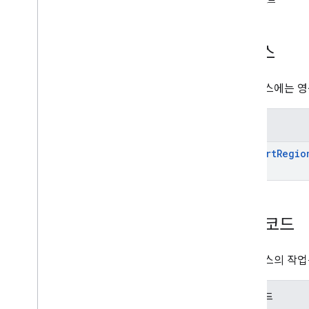
오류 코드
grants
inappproducts
internalappsharingartifacts
리소스
monetization
개요
이 리소스에는 영
convert
Region
Prices
monetization
.
onetimeproducts
메서드
monetization
.
onetimeproducts
.
purchase
Options
convert
Regio
monetization
.
onetimeproducts
.
purchase
Options
.
offers
monetization
.
subscriptions
monetization
.
subscriptions
.
base
Plans
monetization
.
subscriptions
.
base
Plans
.
오류 코드
offers
orders
이 리소스의 작업
purchases
.
products
purchases
.
productsv2
purchases
.
subscriptions
오류 코드
purchase
.
subscriptionsv2