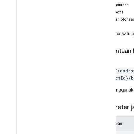
edits
.
details
Isi permintaan
edits
.
expansionfiles
Isi respons
edits
.
images
Cakupan otorisas
edits
.
listings
edits
.
testers
Membaca satu 
edits
.
tracks
externaltransactions
Permintaan
generatedapks
grants
GET
inappproducts
https://andro
internalappsharingartifacts
{productId}/b
monetization
monetization
.
onetimeproducts
URL menggunaka
monetization
.
onetimeproducts
.
purchase
Options
Parameter ja
monetization
.
onetimeproducts
.
purchase
Options
.
offers
monetization
.
subscriptions
Parameter
monetization
.
subscriptions
.
base
Plans
monetization
.
subscriptions
.
base
Plans
.