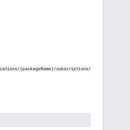
ications/{packageName}/subscriptions/