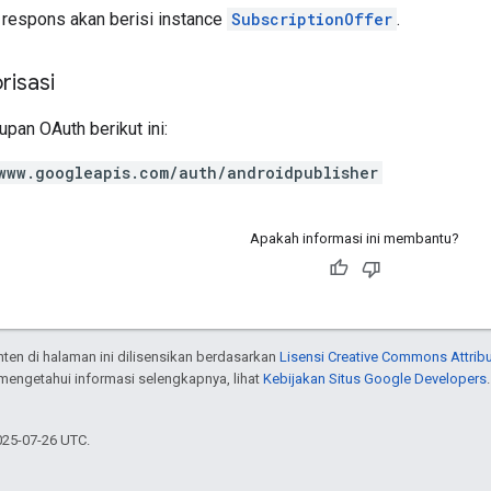
si respons akan berisi instance
SubscriptionOffer
.
risasi
pan OAuth berikut ini:
www.googleapis.com/auth/androidpublisher
Apakah informasi ini membantu?
onten di halaman ini dilisensikan berdasarkan
Lisensi Creative Commons Attribu
 mengetahui informasi selengkapnya, lihat
Kebijakan Situs Google Developers
025-07-26 UTC.