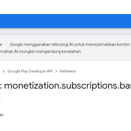
Google menggunakan teknologi AI untuk menerjemahkan konten
rjemahan AI mungkin mengandung kesalahan.
Google Play Developer API
Referensi
 monetization
.
subscriptions
.
ba
ni