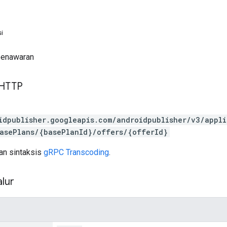
i
penawaran
 HTTP
idpublisher.googleapis.com/androidpublisher/v3/appl
asePlans/{basePlanId}/offers/{offerId}
n sintaksis
gRPC Transcoding
.
lur