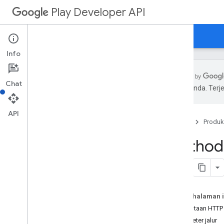
Play Developer API
Panduan
Referensi
Contoh
Ringkasan Resource
Info
Resource REST
applications
Chat
pilihan Anda. Te
applications
.
device
Tier
Configs
applications
.
tracks
.
releases
API
apprecovery
Beranda
Produk
appstoreappsreview
Method:
appstorecatalog
.
recent
App
Views
appstorecatalog
.
recent
Update
Events
edits
edits
.
apks
edits
.
bundles
Pada halaman i
edits
.
countryavailability
Permintaan HTTP
edits
.
deobfuscationfiles
Parameter jalur