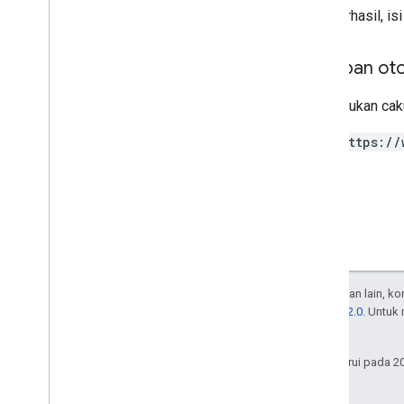
Jika berhasil, i
systemapks
.
variants
users
Cakupan oto
Types
Memerlukan caku
All
Users
Android
Sdks
https://
App
Image
Type
App
Recovery
Action
Expansion
File
Type
Migrate
Base
Plan
Prices
Response
Money
Offer
Tag
Page
Info
Kecuali dinyatakan lain, k
Price
Lisensi Apache 2.0
. Untuk
Product
Update
Latency
Tolerance
afiliasinya.
Recovery
Status
Terakhir diperbarui pada 2
Regional
Price
Migration
Config
Regional
Product
Age
Rating
Info