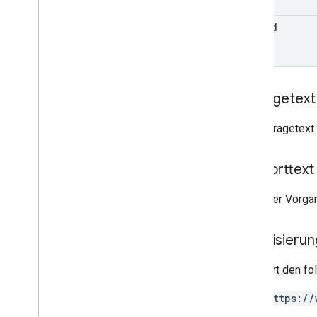
monetization
.
onetimeproducts
.
edit
Id
purchase
Options
monetization
.
onetimeproducts
.
purchase
Options
.
offers
Monetarisierung
.
Abos
monetarisierung
.
subscriptions
.
base
Anfragetext
Plans
monetarisierung
.
abos
.
base
Plans
.
offers
Der Anfragetext 
orders
purchase
.
produkte
Antworttext
purchases
.
productsv2
purchase
.
subscriptions
Wenn der Vorgan
purchase
.
subscriptionsv2
purchase
.
voidedpurchases
Autorisieru
Rezensionen
systemapks
.
variants
Erfordert den f
Nutzer
https://
Typen