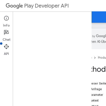
Play Developer API
Leitfäden
Referenzen
Beispiele
Info
Ressourcenübersicht
Chat
übersetzen. KI-Üb
REST-Ressourcen
Anwendungen
API
Startseite
Produ
Anwendungen
.
device
Tier
Configs
applications
.
tracks
.
releases
Method:
App-Wiederherstellung
appstoreappsreview
appstorecatalog
.
recent
App
Views
Auf dieser Seit
appstorecatalog
.
recent
Update
Events
HTTP-Anfrage
Bearbeitungen
Pfadparameter
APK-Dateien bearbeiten
Anfragetext
Bearbeitungspakete