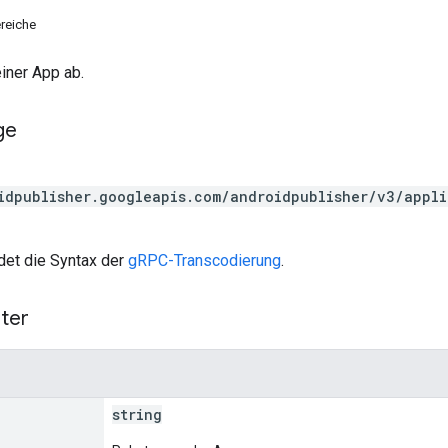
reiche
einer App ab.
ge
idpublisher.googleapis.com/androidpublisher/v3/appl
et die Syntax der
gRPC-Transcodierung
.
ter
string