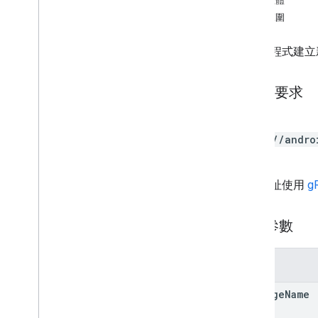
回應主體
appstoreappsreview
授權範圍
appstorecatalog
.
recent
App
Views
appstorecatalog
.
recent
Update
Events
為應用程式建立
編輯
Edit
.
apks
HTTP 要求
Edit
.
bundles
Edit
.
countryavailability
POST
Edit
.
deobfuscationfiles
https://andro
編輯
.
details
figs
Edit
.
expansionfiles
Edit
.
images
這個網址使用
g
編輯
.
listings
Edit
.
testers
路徑參數
Edit
.
tracks
外部交易
參數
產生的 APK
補助
package
Name
應用程式內產品