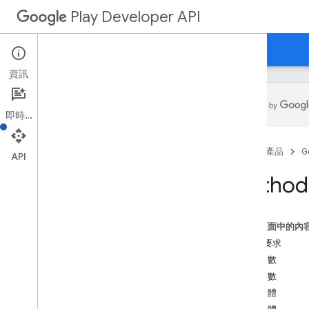
Play Developer API
指南
參考資料
範例
資訊
即時通訊
資源摘要
首頁
產品
G
API
REST 資源
Method:
應用程式
apps
.
device
Tier
Config
總覽
這個頁面中的內
建立
HTTP 要求
獲得
路徑參數
清單
查詢參數
applications
.
tracks
.
releases
要求主體
應用程式復原