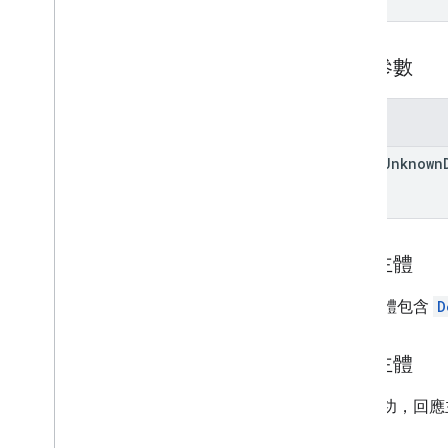
內部應用程式分享構件
monetization
monetization
.
onetimeproducts
查詢參數
monetization
.
onetimeproducts
.
purchase
Options
monetization
.
onetimeproducts
.
參數
purchase
Options
.
offers
monetization
.
subscriptions
allow
Unknown
monetization
.
subscriptions
.
base
Plans
monetization
.
subscriptions
.
base
Plans
.
offers
訂單
要求主體
購買
.
products
purchases
.
productsv2
要求主體包含
D
購買
.
subscriptions
購買
.
subscriptionsv2
回應主體
購買
.
voidedpurchases
評論
如果成功，回應
systemapks
.
variants
位使用者