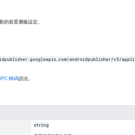
新的裝置層級設定。
idpublisher.googleapis.com/androidpublisher/v3/appl
RPC 轉碼
語法。
string