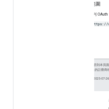
授權範圍
類型
需要下列 OAut
All
Users
Android
Sdks
https://
應用程式映像檔類型
App
Recovery
Action
擴充檔案類型
Migrate
Base
Plan
Prices
Response
Money
優惠標記
Page
Info
除非另有註明，否則本頁
價格
和/或其關聯企業的註冊商
Product
Update
Latency
Tolerance
Recovery
Status
上次更新時間：2025-07-2
區域價格遷移設定
Regional
Product
Age
Rating
Info
區域稅率資訊
產品資訊
區域
區域版本
服務條款