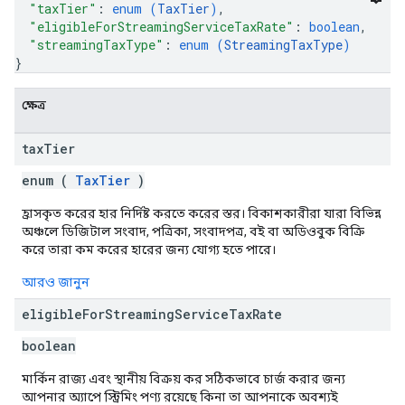
"taxTier"
: 
enum (
TaxTier
)
,
"eligibleForStreamingServiceTaxRate"
: 
boolean
,
"streamingTaxType"
: 
enum (
StreamingTaxType
)
}
ক্ষেত্র
tax
Tier
enum (
TaxTier
)
হ্রাসকৃত করের হার নির্দিষ্ট করতে করের স্তর। বিকাশকারীরা যারা বিভিন্ন
অঞ্চলে ডিজিটাল সংবাদ, পত্রিকা, সংবাদপত্র, বই বা অডিওবুক বিক্রি
করে তারা কম করের হারের জন্য যোগ্য হতে পারে।
ions
ions.offers
আরও জানুন
eligible
For
Streaming
Service
Tax
Rate
s
boolean
মার্কিন রাজ্য এবং স্থানীয় বিক্রয় কর সঠিকভাবে চার্জ করার জন্য
আপনার অ্যাপে স্ট্রিমিং পণ্য রয়েছে কিনা তা আপনাকে অবশ্যই