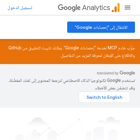
Analytics
تسجيل الدخول
الانتقال إلى "إحصاءات Google"
جرِّب خادم MCP لخدمة "إحصاءات Google". يمكنك تثبيت التطبيق من
GitHub
والاطّلاع على
الإعلان
لمعرفة المزيد من التفاصيل.
تستخدم Google تكنولوجيا الذكاء الاصطناعي لترجمة المحتوى إلى لغتك المفضّلة،
وقد تتضمّن بعض الأخطاء.