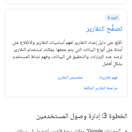
الجزء 3
تصفُّح التقارير
اطّلِع على دليل إعداد التقارير لفهم أساسيات التقارير والاطّلاع على
أمثلة على أنواع البيانات التي يتم جمعها. يمكنك استخدام التقارير
لرصد عدد الزيارات، والتحقيق في البيانات، وفهم نشاط المستخدِم
بشكلٍ أفضل.
فهم تقاريرك
تخصيص التقارير
مراجعة التقارير الشائعة
الخطوة 3: إدارة وصول المستخدمين
في "إحصاءات Google"، يمكنك دعوة الآخرين للوصول إلى ميزاتك