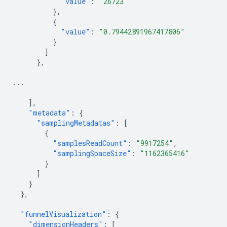
"value"
:
"26723"
},
{
"value"
:
"0.79442891967417806"
}
]
},
...
],
"metadata"
:
{
"samplingMetadatas"
:
[
{
"samplesReadCount"
:
"9917254"
,
"samplingSpaceSize"
:
"1162365416"
}
]
}
},
"funnelVisualization"
:
{
"dimensionHeaders"
:
[