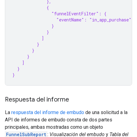
              },
              {
                "funnelEventFilter": {
                  "eventName": "in_app_purchase"
                }
              }
            ]
          }
        }
      }
    ]
  }
}
Respuesta del informe
La
respuesta del informe de embudo
de una solicitud a la
API de informes de embudo consta de dos partes
principales, ambas mostradas como un objeto
FunnelSubReport
:
Visualización del embudo
y
Tabla del