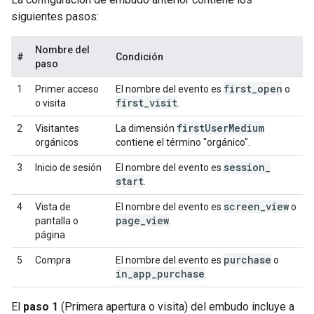
siguientes pasos:
Nombre del
#
Condición
paso
first
_
open
1
Primer acceso
El nombre del evento es
o
first
_
visit
o visita
.
first
User
Medium
2
Visitantes
La dimensión
orgánicos
contiene el término "orgánico".
session
_
3
Inicio de sesión
El nombre del evento es
start
.
screen
_
view
4
Vista de
El nombre del evento es
o
page
_
view
pantalla o
.
página
purchase
5
Compra
El nombre del evento es
o
in
_
app
_
purchase
.
El
paso 1
(Primera apertura o visita) del embudo incluye a