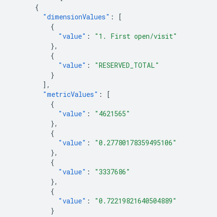
{
"dimensionValues"
:
[
{
"value"
:
"1. First open/visit"
},
{
"value"
:
"RESERVED_TOTAL"
}
],
"metricValues"
:
[
{
"value"
:
"4621565"
},
{
"value"
:
"0.27780178359495106"
},
{
"value"
:
"3337686"
},
{
"value"
:
"0.72219821640504889"
}