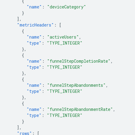
{
"name"
:
"deviceCategory"
}
],
"metricHeaders"
:
[
{
"name"
:
"activeUsers"
,
"type"
:
"TYPE_INTEGER"
},
{
"name"
:
"funnelStepCompletionRate"
,
"type"
:
"TYPE_INTEGER"
},
{
"name"
:
"funnelStepAbandonments"
,
"type"
:
"TYPE_INTEGER"
},
{
"name"
:
"funnelStepAbandonmentRate"
,
"type"
:
"TYPE_INTEGER"
}
],
"rows"
:
[