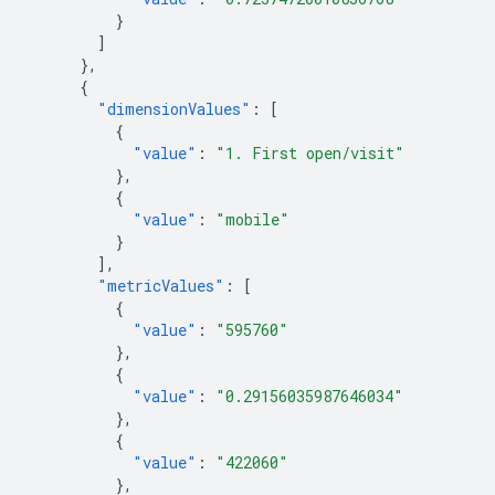
}
]
},
{
"dimensionValues"
:
[
{
"value"
:
"1. First open/visit"
},
{
"value"
:
"mobile"
}
],
"metricValues"
:
[
{
"value"
:
"595760"
},
{
"value"
:
"0.29156035987646034"
},
{
"value"
:
"422060"
},