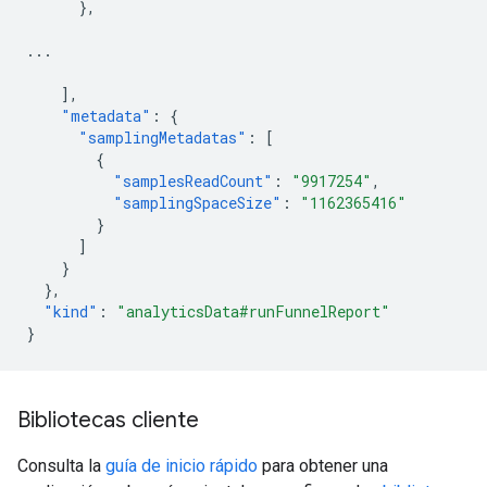
},
...
],
"metadata"
:
{
"samplingMetadatas"
:
[
{
"samplesReadCount"
:
"9917254"
,
"samplingSpaceSize"
:
"1162365416"
}
]
}
},
"kind"
:
"analyticsData#runFunnelReport"
}
Bibliotecas cliente
Consulta la
guía de inicio rápido
para obtener una