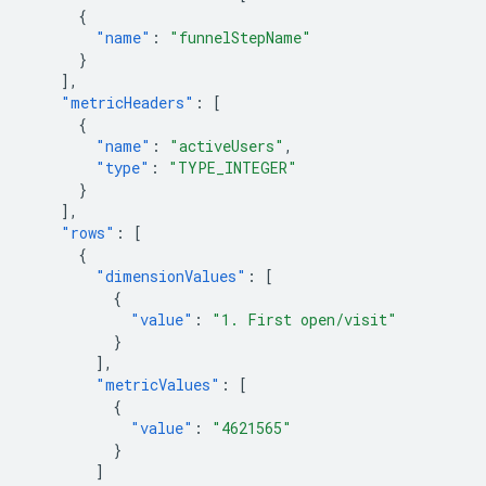
{
"name"
:
"funnelStepName"
}
],
"metricHeaders"
:
[
{
"name"
:
"activeUsers"
,
"type"
:
"TYPE_INTEGER"
}
],
"rows"
:
[
{
"dimensionValues"
:
[
{
"value"
:
"1. First open/visit"
}
],
"metricValues"
:
[
{
"value"
:
"4621565"
}
]