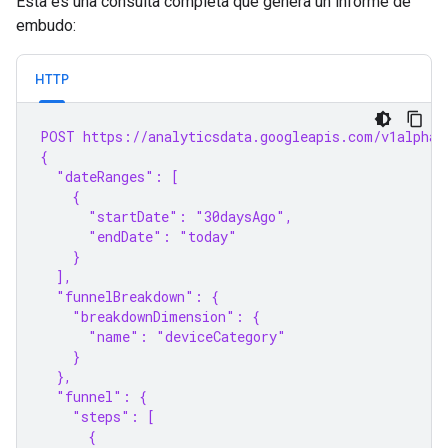
Esta es una consulta completa que genera un informe de
embudo:
HTTP
POST https://analyticsdata.googleapis.com/v1alpha/
{
  "dateRanges": [
    {
      "startDate": "30daysAgo",
      "endDate": "today"
    }
  ],
  "funnelBreakdown": {
    "breakdownDimension": {
      "name": "deviceCategory"
    }
  },
  "funnel": {
    "steps": [
      {