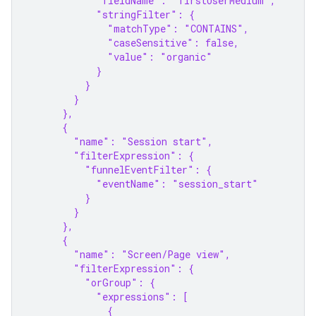
            "fieldName": "firstUserMedium",
            "stringFilter": {
              "matchType": "CONTAINS",
              "caseSensitive": false,
              "value": "organic"
            }
          }
        }
      },
      {
        "name": "Session start",
        "filterExpression": {
          "funnelEventFilter": {
            "eventName": "session_start"
          }
        }
      },
      {
        "name": "Screen/Page view",
        "filterExpression": {
          "orGroup": {
            "expressions": [
              {