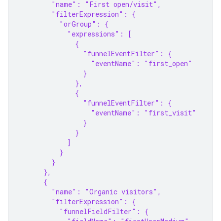
        "name": "First open/visit",
        "filterExpression": {
          "orGroup": {
            "expressions": [
              {
                "funnelEventFilter": {
                  "eventName": "first_open"
                }
              },
              {
                "funnelEventFilter": {
                  "eventName": "first_visit"
                }
              }
            ]
          }
        }
      },
      {
        "name": "Organic visitors",
        "filterExpression": {
          "funnelFieldFilter": {