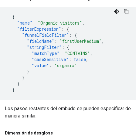
{
"name"
:
"Organic visitors"
,
"filterExpression"
:
{
"funnelFieldFilter"
:
{
"fieldName"
:
"firstUserMedium"
,
"stringFilter"
:
{
"matchType"
:
"CONTAINS"
,
"caseSensitive"
:
false
,
"value"
:
"organic"
}
}
}
}
Los pasos restantes del embudo se pueden especificar de
manera similar.
Dimensión de desglose