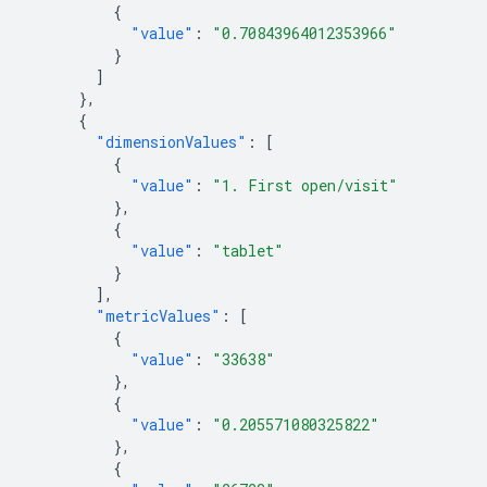
{
"value"
:
"0.70843964012353966"
}
]
},
{
"dimensionValues"
:
[
{
"value"
:
"1. First open/visit"
},
{
"value"
:
"tablet"
}
],
"metricValues"
:
[
{
"value"
:
"33638"
},
{
"value"
:
"0.205571080325822"
},
{