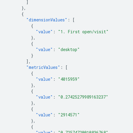
]
},
{
"dimensionValues"
:
[
{
"value"
:
"1. First open/visit"
},
{
"value"
:
"desktop"
}
],
"metricValues"
:
[
{
"value"
:
"4015959"
},
{
"value"
:
"0.27425279989163237"
},
{
"value"
:
"2914571"
},
{
"value"
:
"0.72574720010836768"