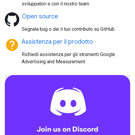
sviluppatori e con il nostro team.
Open source
Segnala bug o dai il tuo contributo su GitHub.
help
Assistenza per il prodotto
Richiedi assistenza per gli strumenti Google
Advertising and Measurement.